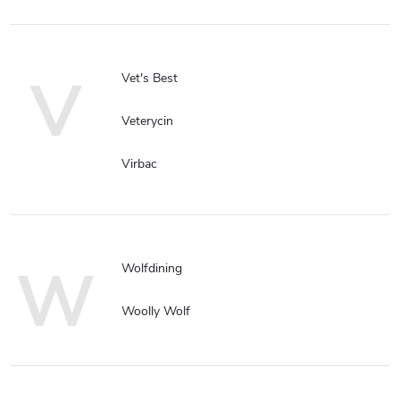
V
Vet's Best
Veterycin
Virbac
W
Wolfdining
Woolly Wolf