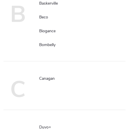
B
Baskerville
Beco
Biogance
Bombelly
C
Canagan
Duvo+