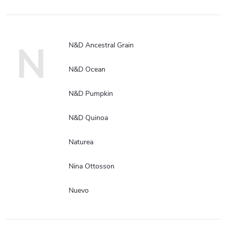
N
N&D Ancestral Grain
N&D Ocean
N&D Pumpkin
N&D Quinoa
Naturea
Nina Ottosson
Nuevo