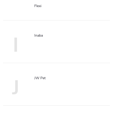
Flexi
I
Inaba
J
JW Pet