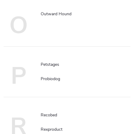
O
Outward Hound
P
Petstages
Probiodog
R
Recobed
Rexproduct