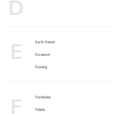
D
E
Earth Rated
Escapure
Ezydog
F
Ferribiella
Fidelis