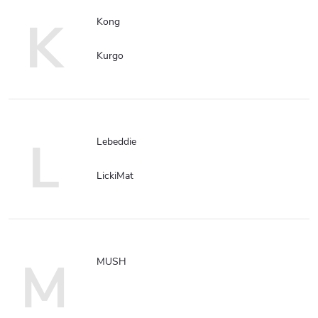
K
Kong
Kurgo
L
Lebeddie
LickiMat
M
MUSH