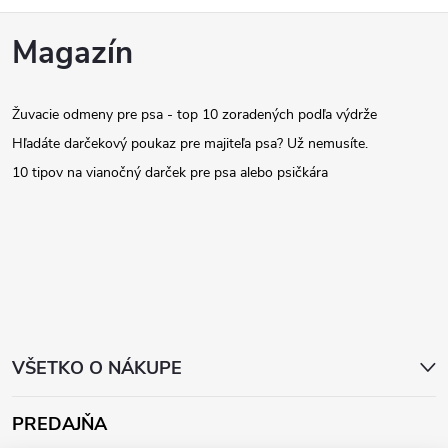
Z
Magazín
á
Žuvacie odmeny pre psa - top 10 zoradených podľa výdrže
p
Hľadáte darčekový poukaz pre majiteľa psa? Už nemusíte.
ä
10 tipov na vianočný darček pre psa alebo psičkára
t
i
e
VŠETKO O NÁKUPE
PREDAJŇA