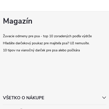
Z
Magazín
á
Žuvacie odmeny pre psa - top 10 zoradených podľa výdrže
p
Hľadáte darčekový poukaz pre majiteľa psa? Už nemusíte.
ä
10 tipov na vianočný darček pre psa alebo psičkára
t
i
e
VŠETKO O NÁKUPE