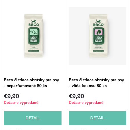
V
Najdrahšie
d
ý
Abecedne
e
p
n
i
i
s
e
p
Beco čistiace obrúsky pre psy
Beco čistiace obrúsky pre psy
p
- neparfumované 80 ks
- vôňa kokosu 80 ks
r
r
€9,90
€9,90
o
Dočasne vypredané
Dočasne vypredané
o
d
DETAIL
DETAIL
d