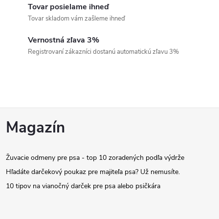
d
Tovar posielame ihneď
a
Tovar skladom vám zašleme ihneď
c
Vernostná zľava 3%
Registrovaní zákazníci dostanú automatickú zľavu 3%
i
e
p
Z
r
Magazín
v
á
k
Žuvacie odmeny pre psa - top 10 zoradených podľa výdrže
p
Hľadáte darčekový poukaz pre majiteľa psa? Už nemusíte.
y
ä
10 tipov na vianočný darček pre psa alebo psičkára
v
t
ý