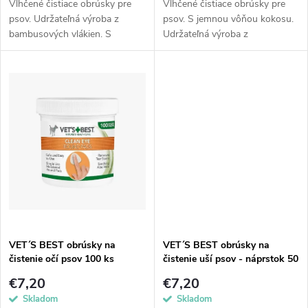
u
Vlhčené čistiace obrúsky pre
Vlhčené čistiace obrúsky pre
u
psov. Udržateľná výroba z
psov. S jemnou vôňou kokosu.
bambusových vlákien. S
Udržateľná výroba z
k
obsahom aloe vera a
bambusových vlákien. S
k
bambuckého masla.
obsahom aloe vera a
t
Kompostovateľné (certifikát OK
bambuckého masla.
t
KOMPOST). Vhodné aj na...
Kompostovateľné (certifikát
o
OK...
o
v
v
VET´S BEST obrúsky na
VET´S BEST obrúsky na
čistenie očí psov 100 ks
čistenie uší psov - náprstok 50
ks
€7,20
€7,20
Skladom
Skladom