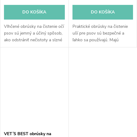
DO KOŠÍKA
DO KOŠÍKA
Vlhčené obrúsky na čistenie očí
Praktické obrúsky na čistenie
psov sú jemný a účiný spôsob,
uší pre psov sú bezpečné a
ako odstrániť nečistoty a slzné
ľahko sa používajú. Majú
škvrny. Mimoriadne vhodné pre
praktickú formu náprstku, ktorý
plemená, ktoré sú náchylné na
si nastoknete na prst a
tvorbu slzotvorných...
následne ním vytriete psie
ušká....
VET´S BEST obrúsky na