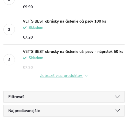
€9,90
VET´S BEST obrúsky na čistenie očí psov 100 ks
Skladom
€7,20
VET´S BEST obrúsky na čistenie uší psov - náprstok 50 ks
Skladom
€7,20
Zobraziť viac produktov
Filtrovať
R
Najpredávanejšie
a
Najlacnejšie