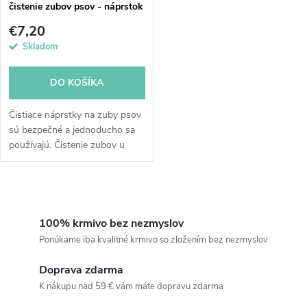
čistenie zubov psov - náprstok
50 ks
€7,20
Skladom
DO KOŠÍKA
Čistiace náprstky na zuby psov
sú bezpečné a jednoducho sa
používajú. Čistenie zubov u
psov prebieha pobymom prsta
s navlečeným náprstkom.
Účinný a jednoduchý spôsob
O
čistenia...
v
100% krmivo bez nezmyslov
Ponúkame iba kvalitné krmivo so zložením bez nezmyslov
l
Doprava zdarma
á
K nákupu nad 59 € vám máte dopravu zdarma