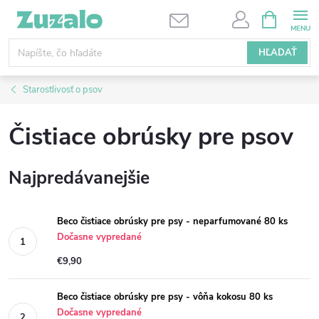
Prejsť
NÁKUPN
KOŠÍK
na
obsah
HĽADAŤ
Starostlivosť o psov
Čistiace obrúsky pre psov
Najpredávanejšie
Beco čistiace obrúsky pre psy - neparfumované 80 ks
Dočasne vypredané
€9,90
Beco čistiace obrúsky pre psy - vôňa kokosu 80 ks
Dočasne vypredané