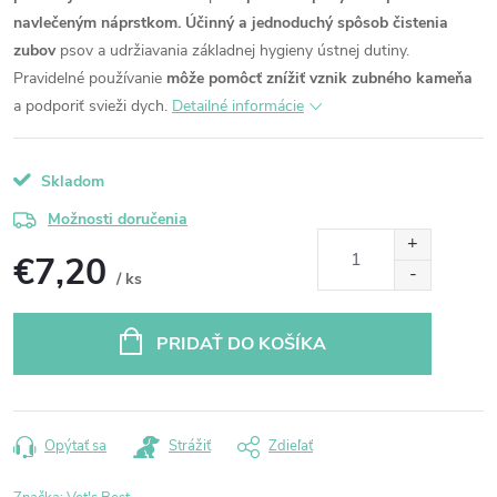
navlečeným náprstkom.
Účinný a jednoduchý spôsob čistenia
zubov
psov a udržiavania základnej hygieny ústnej dutiny.
Pravidelné používanie
môže pomôcť znížiť vznik zubného kameňa
a podporiť svieži dych.
Detailné informácie
Skladom
Možnosti doručenia
€7,20
/ ks
Jednotková
cena:
PRIDAŤ DO KOŠÍKA
Opýtať sa
Strážiť
Zdieľať