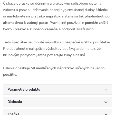
Čistiace obrúsky sú účinným a praktickým spôsobom čistenia
zubovu u psov a udržiavanie dobrej hygieny ústnej dutiny.
Utierku
si nastoknete na prst ako náprstok
a stane sa tak
plnohodnotnou
alternatívou k zubnej paste
. Pravidelné používanie
pomôže znížiť
tvorbu plakov a zubného kameňa
a podporiť svieži dych.
Tieto špeciálne navrhnuté náprstky sú bezpečné a ľahko použiteľné.
Pre dosiahnutie najlepších výsledkov používajte denne tak, že
kruhovým pohybom jemne potierajte zuby
a ďasná.
Balenie obsahuje
50 navlhčených náprstkov určených na jedno
použitie.
Parametre produktu
Diskusia
Značka