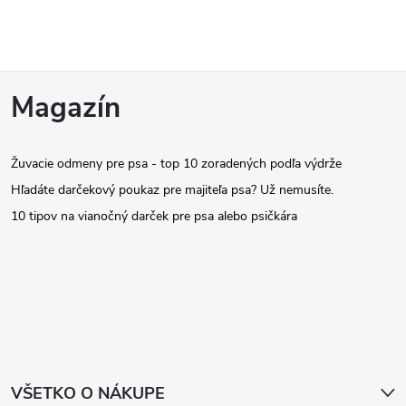
Z
Magazín
á
Žuvacie odmeny pre psa - top 10 zoradených podľa výdrže
p
Hľadáte darčekový poukaz pre majiteľa psa? Už nemusíte.
ä
10 tipov na vianočný darček pre psa alebo psičkára
t
i
e
VŠETKO O NÁKUPE