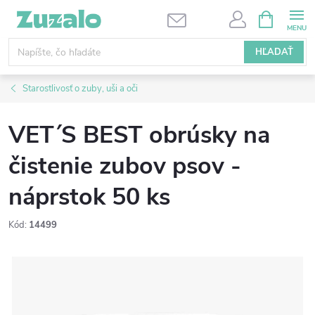
Prejsť
NÁKUPN
KOŠÍK
na
obsah
HĽADAŤ
Starostlivosť o zuby, uši a oči
VET´S BEST obrúsky na
čistenie zubov psov -
náprstok 50 ks
Kód:
14499