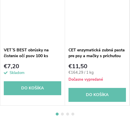
VET´S BEST obrúsky na
CET enzymatická zubná pasta
čistenie očí psov 100 ks
pre psy a mačky s príchuťou
hydiny 70 g
€7,20
€11,50
Jednotková
€164,29 / 1 kg
Skladom
cena:
Dočasne vypredané
DO KOŠÍKA
DO KOŠÍKA