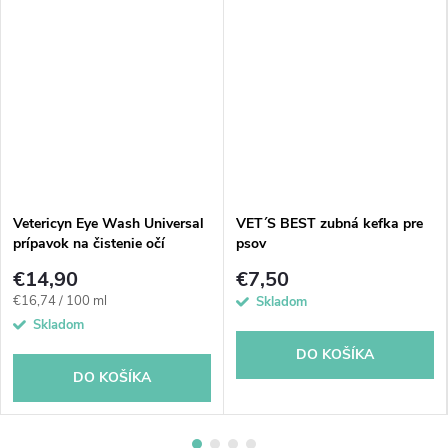
Vetericyn Eye Wash Universal
VET´S BEST zubná kefka pre
prípavok na čistenie očí
psov
zvierat 89 ml
€14,90
€7,50
Jednotková
€16,74 / 100 ml
Skladom
cena:
Skladom
DO KOŠÍKA
DO KOŠÍKA