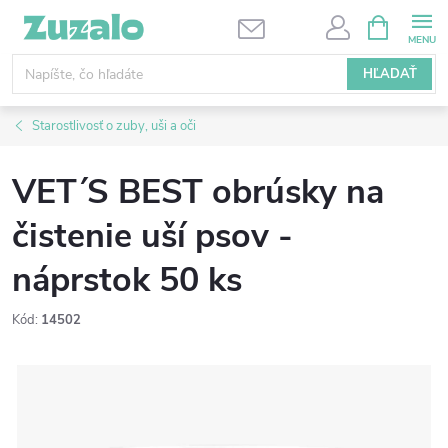
Prejsť
NÁKUPN
KOŠÍK
na
obsah
HĽADAŤ
Starostlivosť o zuby, uši a oči
VET´S BEST obrúsky na
čistenie uší psov -
náprstok 50 ks
Kód:
14502