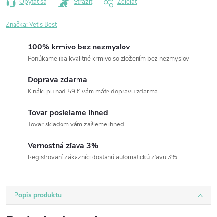
Opýtať sa
Strážiť
Zdieľať
Značka:
Vet's Best
100% krmivo bez nezmyslov
Ponúkame iba kvalitné krmivo so zložením bez nezmyslov
Doprava zdarma
K nákupu nad 59 € vám máte dopravu zdarma
Tovar posielame ihneď
Tovar skladom vám zašleme ihneď
Vernostná zľava 3%
Registrovaní zákazníci dostanú automatickú zľavu 3%
Popis produktu