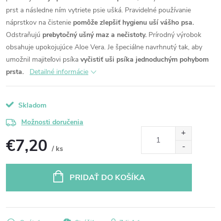
prst a následne ním vytriete psie ušká.
Pravidelné používanie
náprstkov na čistenie
pomôže zlepšiť hygienu uší vášho psa.
Odstraňujú
prebytočný ušný maz a nečistoty.
Prírodný výrobok
obsahuje upokojujúce Aloe Vera.
Je špeciálne navrhnutý tak, aby
umožnil majiteľovi psíka
vyčistiť uši psíka jednoduchým pohybom
prsta.
Detailné informácie
Skladom
Možnosti doručenia
€7,20
/ ks
Jednotková
cena:
PRIDAŤ DO KOŠÍKA