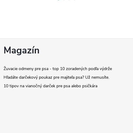
Z
Magazín
á
Žuvacie odmeny pre psa - top 10 zoradených podľa výdrže
p
Hľadáte darčekový poukaz pre majiteľa psa? Už nemusíte.
ä
10 tipov na vianočný darček pre psa alebo psičkára
t
i