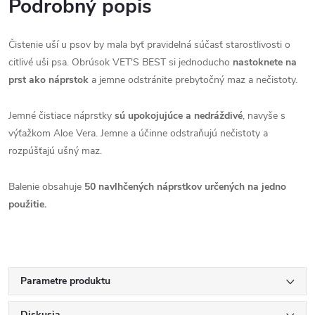
Podrobný popis
Čistenie uší u psov by mala byť pravidelná súčasť starostlivosti o
citlivé uši psa. Obrúsok VET'S BEST si jednoducho
nastoknete na
prst ako náprstok
a jemne odstránite prebytočný maz a nečistoty.
Jemné čistiace náprstky
sú upokojujúce a nedráždivé
, navyše s
výťažkom Aloe Vera. Jemne a účinne odstraňujú nečistoty a
rozpúšťajú ušný maz.
Balenie obsahuje
50 navlhčených náprstkov určených na jedno
použitie.
Parametre produktu
Diskusia