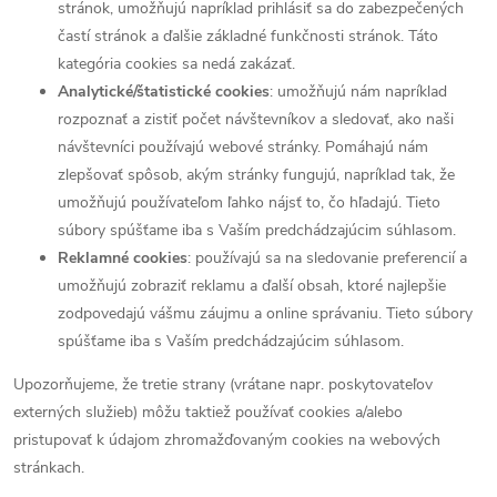
stránok, umožňujú napríklad prihlásiť sa do zabezpečených
častí stránok a ďalšie základné funkčnosti stránok. Táto
kategória cookies sa nedá zakázať.
Analytické/štatistické cookies
: umožňujú nám napríklad
rozpoznať a zistiť počet návštevníkov a sledovať, ako naši
návštevníci používajú webové stránky. Pomáhajú nám
zlepšovať spôsob, akým stránky fungujú, napríklad tak, že
umožňujú používateľom ľahko nájsť to, čo hľadajú. Tieto
súbory spúšťame iba s Vaším predchádzajúcim súhlasom.
Reklamné cookies
: používajú sa na sledovanie preferencií a
umožňujú zobraziť reklamu a ďalší obsah, ktoré najlepšie
zodpovedajú vášmu záujmu a online správaniu. Tieto súbory
spúšťame iba s Vaším predchádzajúcim súhlasom.
Upozorňujeme, že tretie strany (vrátane napr. poskytovateľov
externých služieb) môžu taktiež používať cookies a/alebo
pristupovať k údajom zhromažďovaným cookies na webových
stránkach.