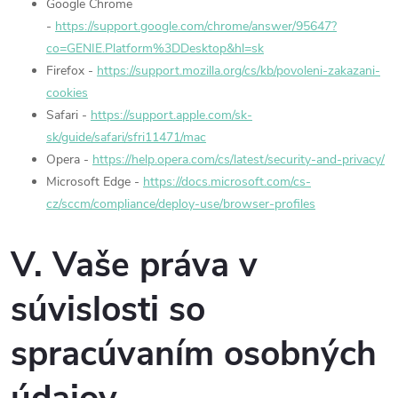
Google Chrome
-
https://support.google.com/chrome/answer/95647?
co=GENIE.Platform%3DDesktop&hl=sk
Firefox -
https://support.mozilla.org/cs/kb/povoleni-zakazani-
cookies
Safari -
https://support.apple.com/sk-
sk/guide/safari/sfri11471/mac
Opera -
https://help.opera.com/cs/latest/security-and-privacy/
Microsoft Edge -
https://docs.microsoft.com/cs-
cz/sccm/compliance/deploy-use/browser-profiles
V. Vaše práva v
súvislosti so
spracúvaním osobných