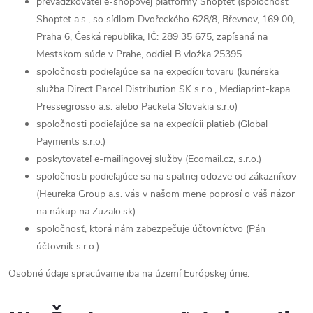
prevádzkovateľ e-shopovej platformy Shoptet (spoločnosť
Shoptet a.s., so sídlom Dvořeckého 628/8, Břevnov, 169 00,
Praha 6, Česká republika, IČ: 289 35 675, zapísaná na
Mestskom súde v Prahe, oddiel B vložka 25395
spoločnosti podieľajúce sa na expedícii tovaru (kuriérska
služba Direct Parcel Distribution SK s.r.o., Mediaprint-kapa
Pressegrosso a.s. alebo Packeta Slovakia s.r.o)
spoločnosti podieľajúce sa na expedícii platieb (
Global
Payments s.r.o.)
poskytovateľ e-mailingovej služby (Ecomail.cz, s.r.o.)
spoločnosti podieľajúce sa na spätnej odozve od zákazníkov
(Heureka Group a.s. vás v našom mene poprosí o váš názor
na nákup na Zuzalo.sk)
spoločnosť, ktorá nám zabezpečuje účtovníctvo (Pán
účtovník s.r.o.)
Osobné údaje spracúvame iba na území Európskej únie.