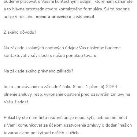
budeme pracovať s Vašimi kontaktnými údajmi, ktoré nám oznámite
a to hlavne prostredníctvom kontaktného formulára. Sú to osobné
údaje v rozsahu:
meno a priezvisko
a váš
email
.
Z akého dôvodu?
Na základe zaslaných osobných údajov Vás následne budeme
kontaktovať v súvislosti s našou ponukou tovaru.
Na základe akého právneho základu?
Ide o spracúvanie na základe článku 6 ods. 1 písm. b) GDPR –
plnenie zmluvy, resp. vykonanie opatrení pred uzavretím zmluvy na
Vašu žiadosť.
Pokiaľ by ste nám tieto osobné údaje neposkytli, nebudeme môcť
s Vami komunikovať za účelom uzatvorenia zmluvy o dodaní našich
tovarov alebo poskytnutí našich služieb.