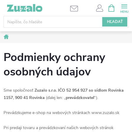
Prejsť
NÁKUPN
KOŠÍK
na
obsah
HĽADAŤ
Domov
Podmienky ochrany
osobných údajov
Sme spoločnosť
Zuzalo s.r.o. IČO 52 954 927 so sídlom Rovinka
1157, 900 41 Rovinka
(ďalej len: „
prevádzkovateľ
“).
Prevádzkujeme e-shop na webových stránkach www.zuzalo.sk
Pri predaji tovaru a prevádzkovaní našich webových stránok