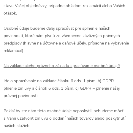
stavu Vašej objednávky, prípadne ohľadom reklamácií alebo Vašich
otázok.
Osobné údaje budeme ďalej spracúvať pre splnenie našich
povinností, ktoré nám plynú zo všeobecne záväzných právnych
predpisov (hlavne na účtovné a daňové účely, prípadne na vybavenie
reklamácií).
Na základe akého právneho základu spracúvame osobné údaje?
Ide o spracúvanie na základe článku 6 ods. 1 písm. b) GDPR –
plnenie zmluvy a článok 6 ods. 1 písm. c) GDPR – plnenie našej
právnej povinnosti.
Pokiaľ by ste nám tieto osobné údaje neposkytli, nebudeme môcť
s Vami uzatvoriť zmluvu o dodaní našich tovarov alebo poskytnutí
našich služieb.