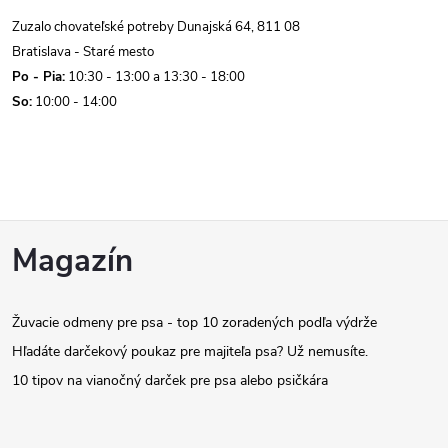
Zuzalo chovateľské potreby Dunajská 64, 811 08
Bratislava - Staré mesto
Po - Pia:
10:30 - 13:00 a 13:30 - 18:00
So:
10:00 - 14:00
Z
Magazín
á
Žuvacie odmeny pre psa - top 10 zoradených podľa výdrže
p
Hľadáte darčekový poukaz pre majiteľa psa? Už nemusíte.
ä
10 tipov na vianočný darček pre psa alebo psičkára
t