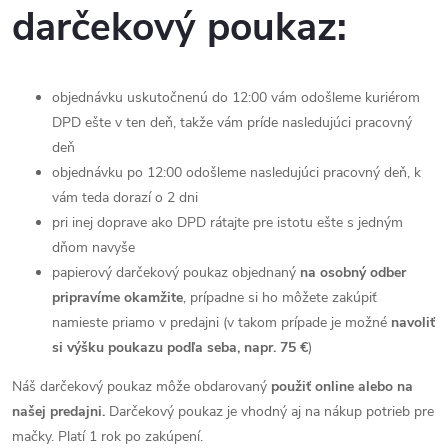
darčekový poukaz:
objednávku uskutočnenú do 12:00 vám odošleme kuriérom
DPD ešte v ten deň, takže vám príde nasledujúci pracovný
deň
objednávku po 12:00 odošleme nasledujúci pracovný deň, k
vám teda dorazí o 2 dni
pri inej doprave ako DPD rátajte pre istotu ešte s jedným
dňom navyše
papierový darčekový poukaz objednaný
na osobný odber
pripravíme okamžite
, prípadne si ho môžete zakúpiť
namieste priamo v predajni (v takom prípade je možné
navoliť
si výšku poukazu podľa seba, napr. 75 €
)
Náš darčekový poukaz môže obdarovaný
použiť online alebo na
našej predajni.
Darčekový poukaz je vhodný aj na nákup potrieb pre
mačky.
Platí 1 rok po zakúpení.