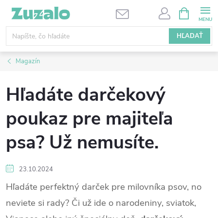
Prejsť
NÁKUPN
KOŠÍK
na
obsah
HĽADAŤ
Magazín
Hľadáte darčekový
poukaz pre majiteľa
psa? Už nemusíte.
23.10.2024
Hľadáte perfektný darček pre milovníka psov, no
neviete si rady? Či už ide o narodeniny, sviatok,