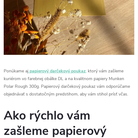
Ponúkame aj
papierový darčekový poukaz
,
ktorý vám zašleme
kuriérom vo farebnej obálke DL a na kvalitnom papiery
Munken
Polar Rough 300g. Papierový darčekový poukaz vám odporúčame
objednávať s dostatočným predstihom, aby vám stihol prísť včas.
Ako rýchlo vám
zašleme papierový