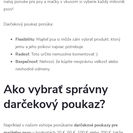
našej ponuke pre psy a mačky s vkusom si vyberie každý milovník
psov!
Darčekový poukaz ponúka:
Flexibilitu
: Majiteľ psa si môže sám vybrať produkt, ktorý
jemu a jeho psíkovi najviac potrebuje.
Radosť
: Toto určite nemusíme komentovať :)
Bezpečnosť
: Nehrozí, že kúpite nesprávnu veľkosť alebo
nevhodné odmeny.
Ako vybrať správny
darčekový poukaz?
Napríklad v našom eshope ponúkame
darčekové poukazy pre
majiteľov psov
v hodnotách 20 €, 50 €, 100 € alebo 200 €, takže