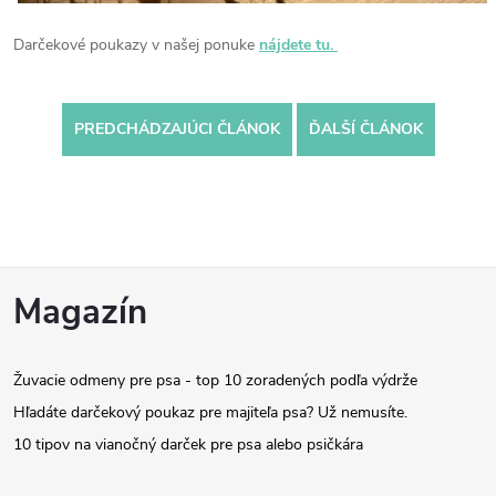
Darčekové poukazy v našej ponuke
nájdete tu.
PREDCHÁDZAJÚCI ČLÁNOK
ĎALŠÍ ČLÁNOK
Z
Magazín
á
Žuvacie odmeny pre psa - top 10 zoradených podľa výdrže
p
Hľadáte darčekový poukaz pre majiteľa psa? Už nemusíte.
ä
10 tipov na vianočný darček pre psa alebo psičkára