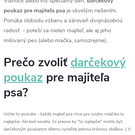
Vianoce alebo iný špeciálny deň,
darčekový
poukaz pre majiteľa psa
je skvelým riešením.
Ponúka slobodu výberu a zároveň dvojnásobnú
radosť - poteší sa nielen majiteľ, ale aj jeho
milovaný pes (alebo mačka, samozrejme).
Prečo zvoliť
darčekový
poukaz
pre majiteľa
psa?
Určite to poznáte - každý majiteľ psa chce pre svojho miláčika to
najlepšie. Ale keď neviete, čo presne by "to najlepšie" mohlo byť,
darčekovým poukazom dilemu vyriešite jednou krásnou obálkou :)
V