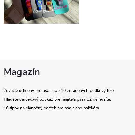
Z
Magazín
á
Žuvacie odmeny pre psa - top 10 zoradených podľa výdrže
p
Hľadáte darčekový poukaz pre majiteľa psa? Už nemusíte.
ä
10 tipov na vianočný darček pre psa alebo psičkára
t