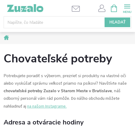
Prejsť
NÁKUPN
KOŠÍK
na
obsah
HĽADAŤ
Domov
Chovateľské potreby
Potrebujete poradiť s výberom, prezrieť si produkty na vlastné oči
alebo vyskúšať správnu veľkosť priamo na psíkovi? Navštívte naše
chovateľské potreby Zuzalo v Starom Meste v Bratislave
, náš
odborný personál vám rád pomôže.
Do nášho obchodu môžete
nahliadnuť aj
na našom Instagrame.
Adresa a otváracie hodiny