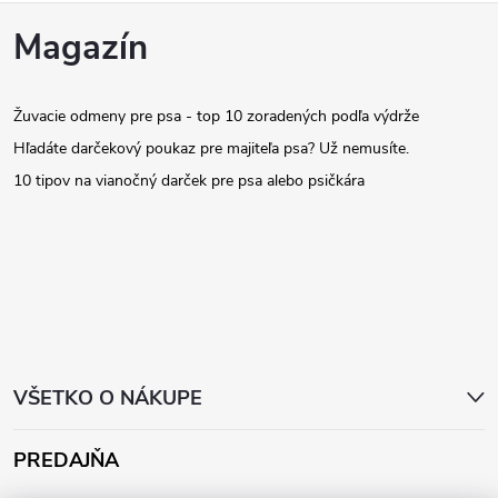
Z
Magazín
á
Žuvacie odmeny pre psa - top 10 zoradených podľa výdrže
p
Hľadáte darčekový poukaz pre majiteľa psa? Už nemusíte.
ä
10 tipov na vianočný darček pre psa alebo psičkára
t
i
e
VŠETKO O NÁKUPE
PREDAJŇA