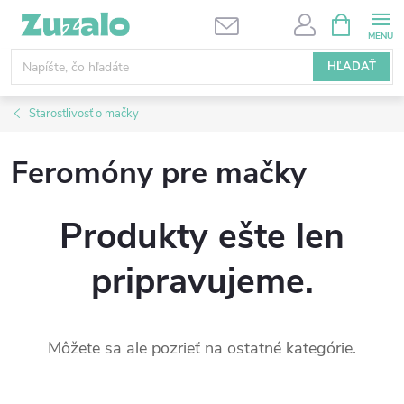
Prejsť
NÁKUPN
KOŠÍK
na
obsah
HĽADAŤ
Starostlivosť o mačky
Feromóny pre mačky
Produkty ešte len
pripravujeme.
Môžete sa ale pozrieť na ostatné kategórie.