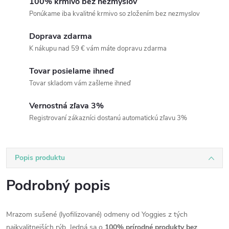
100% krmivo bez nezmyslov
Ponúkame iba kvalitné krmivo so zložením bez nezmyslov
Doprava zdarma
K nákupu nad 59 € vám máte dopravu zdarma
Tovar posielame ihneď
Tovar skladom vám zašleme ihneď
Vernostná zľava 3%
Registrovaní zákazníci dostanú automatickú zľavu 3%
Popis produktu
Podrobný popis
Mrazom sušené (lyofilizované) odmeny od Yoggies z tých
najkvalitnejších rýb. Jedná sa o
100% prírodné produkty bez