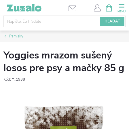
Prejsť
NÁKUPN
KOŠÍK
na
obsah
HĽADAŤ
Pamlsky
Yoggies mrazom sušený
losos pre psy a mačky 85 g
Kód:
Y_1938