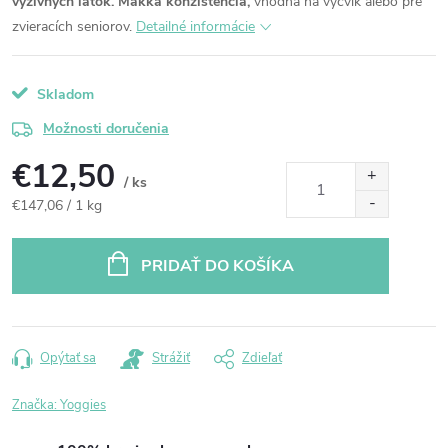
výživných látok.
Mäkká konzistencia,
vhodná na výcvik alebo pre
zvieracích seniorov.
Detailné informácie
Skladom
Možnosti doručenia
€12,50
/ ks
Jednotková
€147,06 / 1 kg
cena:
PRIDAŤ DO KOŠÍKA
Opýtať sa
Strážiť
Zdieľať
Značka:
Yoggies