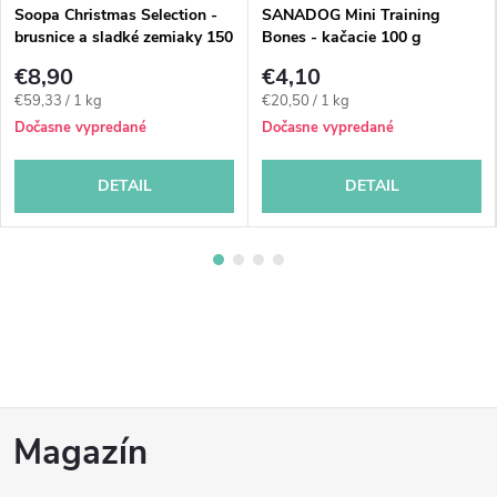
Soopa Christmas Selection -
SANADOG Mini Training
brusnice a sladké zemiaky 150
Bones - kačacie 100 g
g
€8,90
€4,10
Jednotková
Jednotková
€59,33 / 1 kg
€20,50 / 1 kg
cena:
cena:
Dočasne vypredané
Dočasne vypredané
DETAIL
DETAIL
Z
Magazín
á