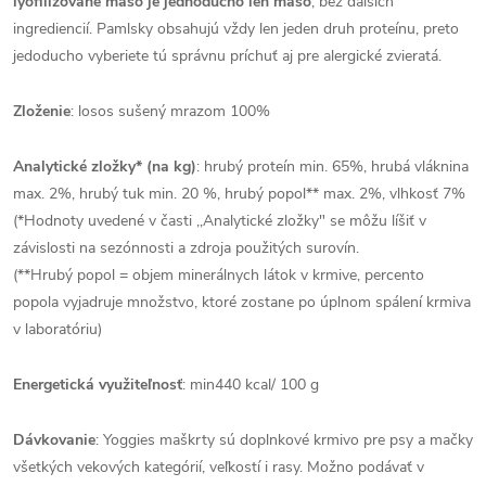
lyofilizované mäso je jednoducho len mäso
, bez ďalších
ingrediencií. Pamlsky obsahujú vždy len jeden druh proteínu, preto
jedoducho vyberiete tú správnu príchuť aj pre alergické zvieratá.
Zloženie
: losos sušený mrazom 100%
Analytické zložky* (na kg)
: hrubý proteín min. 65%, hrubá vláknina
max. 2%, hrubý tuk min. 20 %, hrubý popol** max. 2%, vlhkosť 7%
(*Hodnoty uvedené v časti ,,Analytické zložky" se môžu líšiť v
závislosti na sezónnosti a zdroja použitých surovín.
(**Hrubý popol = objem minerálnych látok v krmive, percento
popola vyjadruje množstvo, ktoré zostane po úplnom spálení krmiva
v laboratóriu)
Energetická využiteľnosť
: min
440
kcal/ 100 g
Dávkovanie
: Yoggies maškrty sú doplnkové krmivo pre psy a mačky
všetkých vekových kategórií, veľkostí i rasy. Možno podávať v