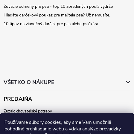
Žuvacie odmeny pre psa - top 10 zoradených podľa výdrže
p
Hľadáte darčekový poukaz pre majiteľa psa? Už nemusíte.
ä
10 tipov na vianočný darček pre psa alebo psičkára
t
i
e
VŠETKO O NÁKUPE
PREDAJŇA
Zuzalo chovateľské potreby
Dunajská 64, 811 08
Používame súbory cookies, aby sme Vám umožnili
Bratislava - Staré mesto
pohodlné prehliadanie webu a vďaka analýze prevádzky
Po, Ut, St, Št, Pia:
10:30 - 18:00