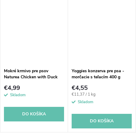
Mokré krmivo pre psov
Yoggies konzerva pre psa -
Naturea Chicken with Duck
morčacie s teľacím 400 g
300g
€4,99
€4,55
Jednotková
€11,37 / 1 kg
Skladom
cena:
Skladom
DO KOŠÍKA
DO KOŠÍKA