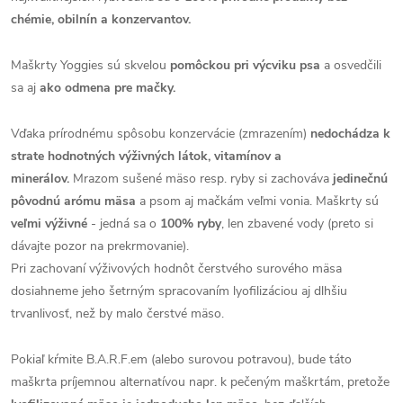
chémie, obilnín a konzervantov.
Maškrty Yoggies sú skvelou
pomôckou pri výcviku psa
a osvedčili
sa aj
ako odmena pre mačky.
Vďaka prírodnému spôsobu konzervácie (zmrazením)
nedochádza k
strate hodnotných výživných látok, vitamínov a
minerálov.
Mrazom sušené mäso resp. ryby si zachováva
jedinečnú
pôvodnú arómu mäsa
a psom aj mačkám veľmi vonia. Maškrty sú
veľmi výživné
- jedná sa o
100% ryby
, len zbavené vody (preto si
dávajte pozor na prekrmovanie).
Pri zachovaní výživových hodnôt čerstvého surového mäsa
dosiahneme jeho šetrným spracovaním lyofilizáciou aj dlhšiu
trvanlivosť, než by malo čerstvé mäso.
Pokiaľ kŕmite B.A.R.F.em (alebo surovou potravou), bude táto
maškrta príjemnou alternatívou napr. k pečeným maškrtám, pretože