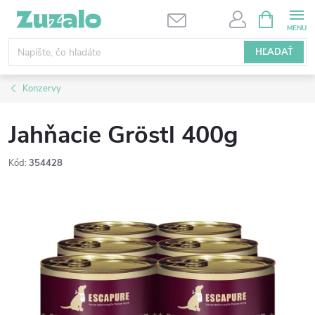
Prejsť
NÁKUPN
KOŠÍK
na
obsah
HĽADAŤ
Konzervy
Jahňacie Gröstl 400g
Kód:
354428