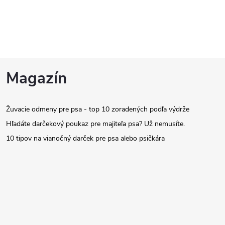
Z
Magazín
á
Žuvacie odmeny pre psa - top 10 zoradených podľa výdrže
p
Hľadáte darčekový poukaz pre majiteľa psa? Už nemusíte.
ä
10 tipov na vianočný darček pre psa alebo psičkára
t
i
e