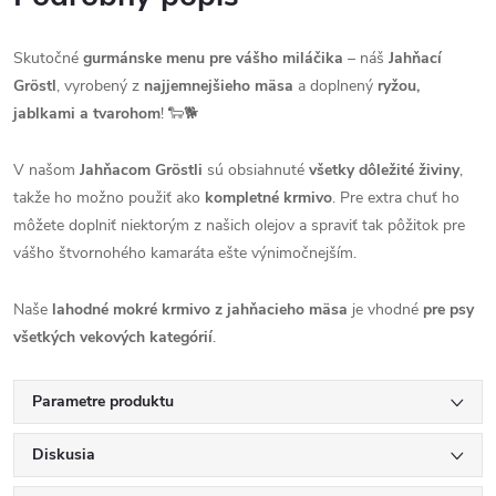
Skutočné
gurmánske menu pre vášho miláčika
– náš
Jahňací
Gröstl
, vyrobený z
najjemnejšieho mäsa
a doplnený
ryžou,
jablkami a tvarohom
! 🐑🐕
V našom
Jahňacom Gröstli
sú obsiahnuté
všetky dôležité živiny
,
takže ho možno použiť ako
kompletné krmivo
. Pre extra chuť ho
môžete doplniť niektorým z našich olejov a spraviť tak pôžitok pre
vášho štvornohého kamaráta ešte výnimočnejším.
Naše
lahodné mokré krmivo z jahňacieho mäsa
je vhodné
pre psy
všetkých vekových kategórií
.
Parametre produktu
Diskusia