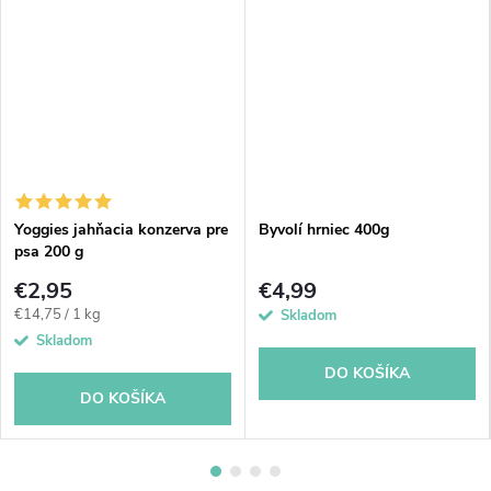
Yoggies jahňacia konzerva pre
Byvolí hrniec 400g
psa 200 g
€2,95
€4,99
Jednotková
€14,75 / 1 kg
Skladom
cena:
Skladom
DO KOŠÍKA
DO KOŠÍKA