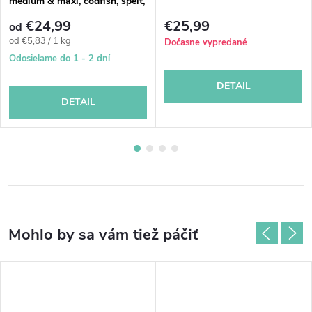
medium & maxi, codfish, spelt,
oats & orange
€24,99
€25,99
od
Jednotková
od €5,83 / 1 kg
Dočasne vypredané
cena:
Odosielame do 1 - 2 dní
DETAIL
DETAIL