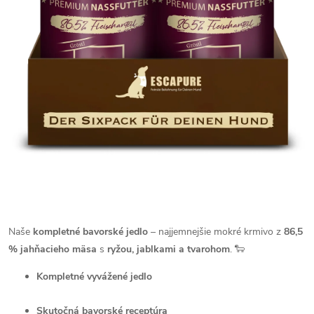
Naše
kompletné bavorské jedlo
– najjemnejšie mokré krmivo z
86,5
% jahňacieho mäsa
s
ryžou, jablkami a tvarohom
. 🐑
Kompletné vyvážené jedlo
Skutočná bavorské receptúra