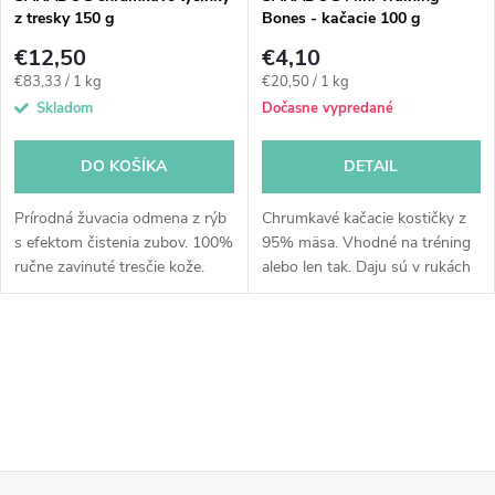
z tresky 150 g
Bones - kačacie 100 g
€12,50
€4,10
Jednotková
Jednotková
€83,33 / 1 kg
€20,50 / 1 kg
cena:
cena:
Skladom
Dočasne vypredané
DO KOŠÍKA
DETAIL
Prírodná žuvacia odmena z rýb
Chrumkavé kačacie kostičky z
s efektom čistenia zubov. 100%
95% mäsa. Vhodné na tréning
ručne zavinuté tresčie kože.
alebo len tak. Daju sú v rukách
Vysoký obsah omega 3 kyselín
zlomiť na ešte menšie kúsky.
a kolagénu. Chrumkavá textúra.
Vhodné aj pri kŕmení BARF.
Šetrný proces sušenia...
O
v
l
á