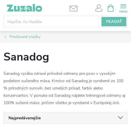
Prejsť
NÁKUPN
KOŠÍK
na
obsah
HĽADAŤ
Predávané značky
Sanadog
Sanadog vyrába zdravé prírodné odmeny pre psov s vysokým
podielom sušeného mäsa. Krmivo od Sanadog je vyrobené zo 100
% prírodných surovín, bez umelých prísad, farbív alebo
konzervantov. V ponuke od Sanadog nájdete tréningové odmeny aj
100% sušené mäso, pričom všetko je vyrobené v Európskej únii.
R
Najpredávanejšie
Najlacnejšie