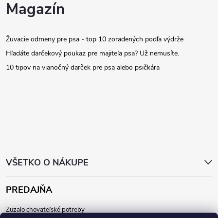
Z
Magazín
d
á
a
Žuvacie odmeny pre psa - top 10 zoradených podľa výdrže
p
c
Hľadáte darčekový poukaz pre majiteľa psa? Už nemusíte.
ä
10 tipov na vianočný darček pre psa alebo psičkára
i
t
e
p
i
r
e
v
VŠETKO O NÁKUPE
k
y
PREDAJŇA
v
Zuzalo chovateľské potreby