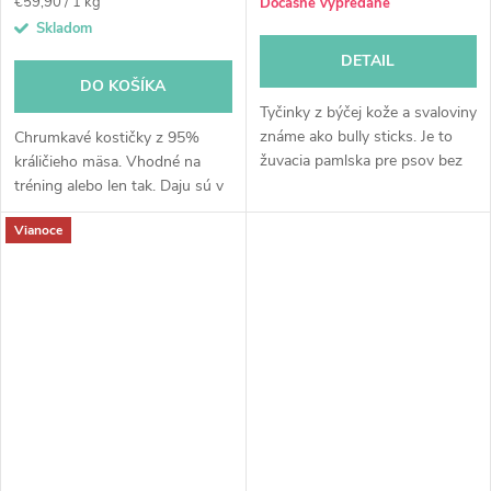
Jednotková
€59,90 / 1 kg
Dočasne vypredané
cena:
Skladom
DETAIL
DO KOŠÍKA
Tyčinky z býčej kože a svaloviny
známe ako bully sticks. Je to
Chrumkavé kostičky z 95%
žuvacia pamlska pre psov bez
králičieho mäsa. Vhodné na
konzervantov. Dĺžka tyčinky je
tréning alebo len tak. Daju sú v
12 cm. Bez nepríjemného...
rukách zlomiť na ešte menšie
Vianoce
kúsky. Vhodné aj pri kŕmení
BARF.