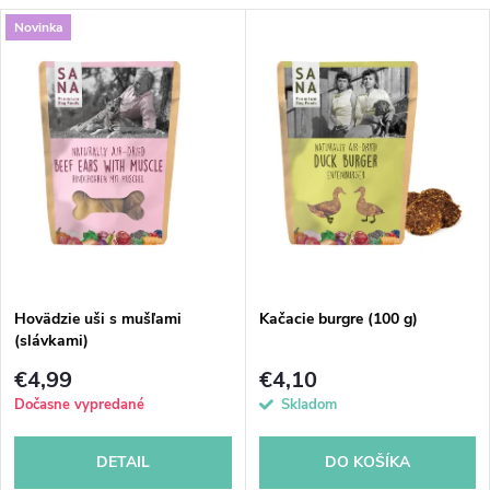
a
V
Novinka
Najdrahšie
d
ý
Abecedne
e
p
n
i
i
s
e
p
Hovädzie uši s mušľami
Kačacie burgre (100 g)
p
(slávkami)
r
r
€4,99
€4,10
o
Dočasne vypredané
Skladom
o
d
DETAIL
DO KOŠÍKA