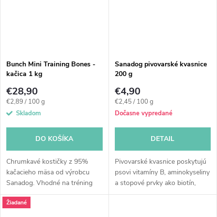
Bunch Mini Training Bones -
Sanadog pivovarské kvasnice
kačica 1 kg
200 g
€28,90
€4,90
Jednotková
Jednotková
€2,89 / 100 g
€2,45 / 100 g
cena:
cena:
Skladom
Dočasne vypredané
DO KOŠÍKA
DETAIL
Chrumkavé kostičky z 95%
Pivovarské kvasnice poskytujú
kačacieho mäsa od výrobcu
psovi vitamíny B, aminokyseliny
Sanadog. Vhodné na tréning
a stopové prvky ako biotín,
alebo len tak. Daju sú v
kyselina listová, železo a
Žiadané
rukách zlomiť na ešte menšie
zinok. Podporujú regeneráciu
kúsky. Vyrobené šetrným
buniek, ktorý je...