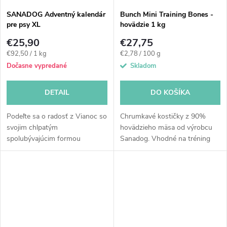
SANADOG Adventný kalendár
Bunch Mini Training Bones -
pre psy XL
hovädzie 1 kg
€25,90
€27,75
Jednotková
Jednotková
€92,50 / 1 kg
€2,78 / 100 g
cena:
cena:
Dočasne vypredané
Skladom
DETAIL
DO KOŠÍKA
Podeľte sa o radosť z Vianoc so
Chrumkavé kostičky z 90%
svojim chlpatým
hovädzieho mäsa od výrobcu
spolubývajúcim formou
Sanadog. Vhodné na tréning
adventného kalendára pre psov.
alebo len tak. Daju sú v
Extra veľký adventný
rukách zlomiť na ešte menšie
kalendár Sanadog XL obsahuje
kúsky. Vyrobené šetrným
viac než 50...
sušením na...