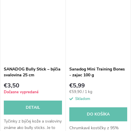
sušením na...
SANADOG Bully Stick – býčia
Sanadog Mini Training Bones
svalovina 25 cm
- zajac 100 g
€3,50
€5,99
Jednotková
€59,90 / 1 kg
Dočasne vypredané
cena:
Skladom
DETAIL
DO KOŠÍKA
Tyčinky z býčej kože a svaloviny
známe ako bully sticks. Je to
Chrumkavé kostičky z 95%