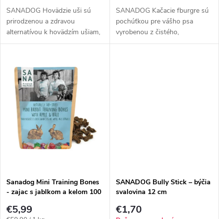
d
u
SANADOG Hovädzie uši sú
SANADOG Kačacie fburgre sú
u
prirodzenou a zdravou
pochúťkou pre vášho psa
alternatívou k hovädzím ušiam,
vyrobenou z čistého,
k
ktoré sa bežne vyrábajú v Ázii
vysokokvalitného kačacieho
k
alebo Južnej Amerike. Tie sú
mäsa. Vyrábajú sa v našej
t
často farbené alebo bielené
vlastnej továrni bez prísad, ako
t
(ošetrené...
sú kukurica,...
o
o
v
v
Sanadog Mini Training Bones
SANADOG Bully Stick – býčia
- zajac s jablkom a kelom 100
svalovina 12 cm
g
€5,99
€1,70