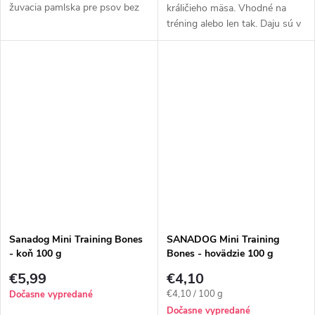
žuvacia pamlska pre psov bez
králičieho mäsa. Vhodné na
konzervantov. Dĺžka tyčinky je
tréning alebo len tak. Daju sú v
25 cm. Bez nepríjemného...
rukách zlomiť na ešte menšie
kúsky. Vhodné aj pri kŕmení
BARF.
Sanadog Mini Training Bones
SANADOG Mini Training
- koň 100 g
Bones - hovädzie 100 g
€5,99
€4,10
Jednotková
€4,10 / 100 g
Dočasne vypredané
cena:
Dočasne vypredané