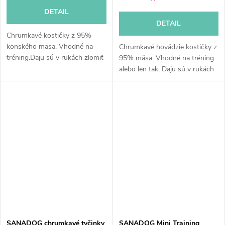
DETAIL
DETAIL
Chrumkavé kostičky z 95%
konského mäsa. Vhodné na
Chrumkavé hovädzie kostičky z
tréning.Daju sú v rukách zlomiť
95% mäsa. Vhodné na tréning
na ešte menšie kúsky. Vhodné
alebo len tak. Daju sú v rukách
aj pri kŕmení BARF.
zlomiť na ešte menšie kúsky.
Vhodné aj pri kŕmení BARF.
SANADOG chrumkavé tyčinky
SANADOG Mini Training