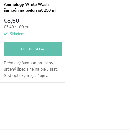
Animology White Wash
šampón na bielu srsť 250 ml
€8,50
Jednotková
€3,40 / 100 ml
cena:
Skladom
DO KOŠÍKA
Prémiový šampón pre psov
určený špeciálne na bielu srsť.
Srsť opticky rozjasňuje a
zbavuje zašednutosti. Po
použití šampónu bude srsť
hebká a príjemne voňavá.
O
Bieliaci šampón...
v
l