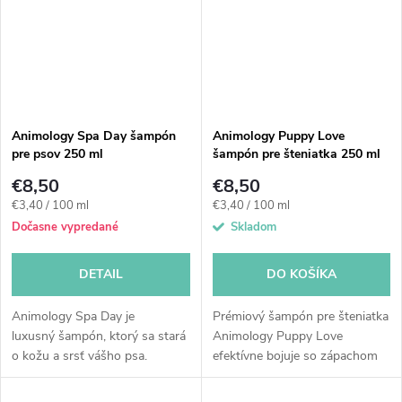
Animology Spa Day šampón
Animology Puppy Love
pre psov 250 ml
šampón pre šteniatka 250 ml
€8,50
€8,50
Jednotková
Jednotková
€3,40 / 100 ml
€3,40 / 100 ml
cena:
cena:
Dočasne vypredané
Skladom
DETAIL
DO KOŠÍKA
Animology Spa Day je
Prémiový šampón pre šteniatka
luxusný šampón, ktorý sa stará
Animology Puppy Love
o kožu a srsť vášho psa.
efektívne bojuje so zápachom
Šampón je obohatený o ovsené
srsti a nečistotami. Vhodný od
vločky, harmančekový a
6 týždňov veku šteniatka alebo