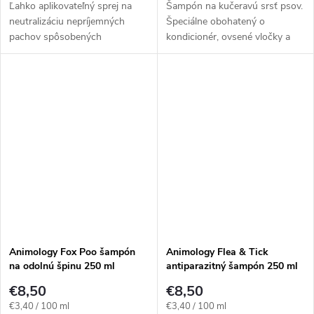
Ľahko aplikovateľný sprej na
Šampón na kučeravú srsť psov.
neutralizáciu nepríjemných
Špeciálne obohatený o
pachov spôsobených
kondicionér, ovsené vločky a
baktériami na srsti. Má
bambucké maslo, ktoré
neutrálne pH, vhodné na citlivú
pomáhajú odstraňovať
pokožku šteniatok. Obohatený
chumáče zo srsti. Zlepšuje
o vitamín B5 a...
celkový vzhľad srsti.
Animology Fox Poo šampón
Animology Flea & Tick
na odolnú špinu 250 ml
antiparazitný šampón 250 ml
€8,50
€8,50
Jednotková
Jednotková
€3,40 / 100 ml
€3,40 / 100 ml