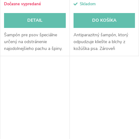
cena:
cena:
Dočasne vypredané
Skladom
DETAIL
DO KOŠÍKA
Šampón pre psov špeciálne
Antiparazitný šampón, ktorý
určený na odstránenie
odpudzuje kliešte a blchy z
najodolnejšieho pachu a špiny.
kožúška psa. Zároveň
Účinný aj v prípade, ak zápach
ukľudňujňuje psiu pokožku.
pochádza z akýchkoľvek
Vhodný aj pre šteniatka.
exkrementov. Šampón dokáže
Obsahuje čajovníkový olej a
odstrániť aj...
neem olej...