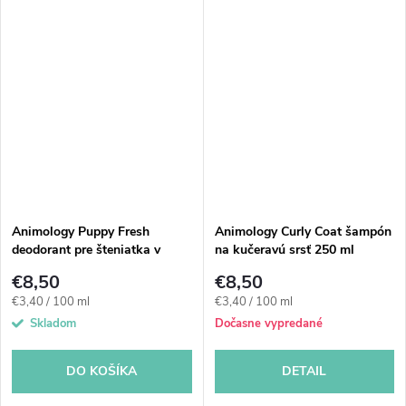
argónový olej. Pomáha zlepšiť...
ako jemný denný šampón pre
dospelé...
Animology Puppy Fresh
Animology Curly Coat šampón
deodorant pre šteniatka v
na kučeravú srsť 250 ml
spreji 250 ml
€8,50
€8,50
Jednotková
Jednotková
€3,40 / 100 ml
€3,40 / 100 ml
cena:
cena:
Skladom
Dočasne vypredané
DO KOŠÍKA
DETAIL