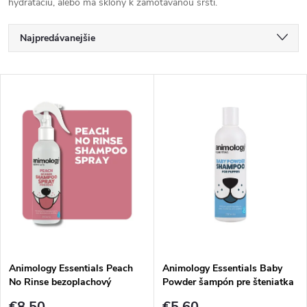
hydratáciu, alebo má sklony k zamotávanou srsti.
R
Najpredávanejšie
a
Najlacnejšie
V
Najdrahšie
d
ý
Abecedne
e
p
n
i
i
s
e
p
Animology Essentials Peach
Animology Essentials Baby
p
No Rinse bezoplachový
Powder šampón pre šteniatka
r
šampón s broskyňovou vôňou
250 ml
€8,50
€5,60