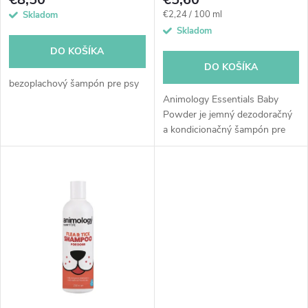
r
v spreji pre psy
o
Jednotková
€2,24 / 100 ml
Skladom
cena:
o
Skladom
d
DO KOŠÍKA
d
DO KOŠÍKA
u
bezoplachový šampón pre psy
u
Animology Essentials Baby
k
Powder je jemný dezodoračný
a kondicionačný šampón pre
k
psov všetkých plemien. Je
t
vhodný aj pre jemnú pokožku
t
vášho šteniatka. Vôňa detského
o
púdru...
o
v
v