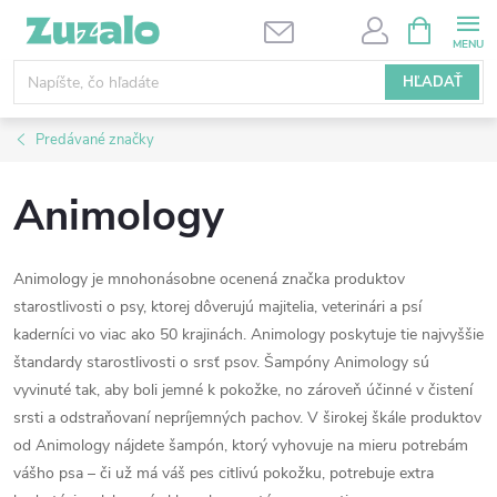
Prejsť
NÁKUPN
KOŠÍK
na
obsah
HĽADAŤ
Predávané značky
Animology
Animology je mnohonásobne ocenená značka produktov
starostlivosti o psy, ktorej dôverujú majitelia, veterinári a psí
kaderníci vo viac ako 50 krajinách. Animology poskytuje tie najvyššie
štandardy starostlivosti o srsť psov. Šampóny Animology sú
vyvinuté tak, aby boli jemné k pokožke, no zároveň účinné v čistení
srsti a odstraňovaní nepríjemných pachov. V širokej škále produktov
od Animology nájdete šampón, ktorý vyhovuje na mieru potrebám
vášho psa – či už má váš pes citlivú pokožku, potrebuje extra