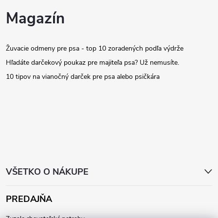
Z
á
Magazín
d
á
a
Žuvacie odmeny pre psa - top 10 zoradených podľa výdrže
p
c
Hľadáte darčekový poukaz pre majiteľa psa? Už nemusíte.
ä
10 tipov na vianočný darček pre psa alebo psičkára
i
t
e
p
i
r
e
v
VŠETKO O NÁKUPE
k
y
PREDAJŇA