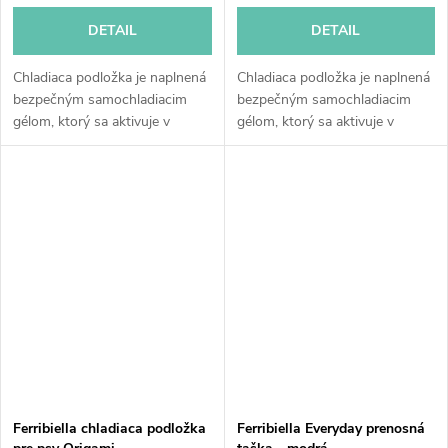
DETAIL
DETAIL
Chladiaca podložka je naplnená
Chladiaca podložka je naplnená
bezpečným samochladiacim
bezpečným samochladiacim
gélom, ktorý sa aktivuje v
gélom, ktorý sa aktivuje v
okamihu, keď si zviera ľahne na
okamihu, keď si zviera ľahne na
podložku. Je pripravená na
podložku. Je pripravená na
okamžité použitie bez toho,...
okamžité použitie bez toho,...
Ferribiella chladiaca podložka
Ferribiella Everyday prenosná