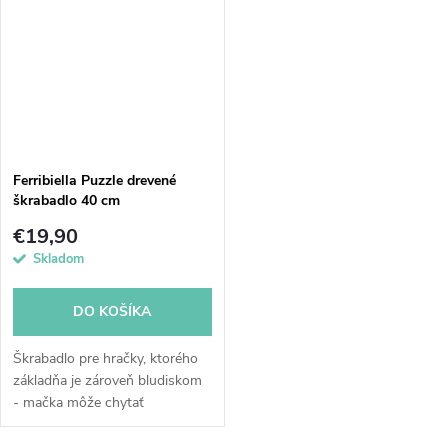
Ferribiella Puzzle drevené
škrabadlo 40 cm
€19,90
Skladom
DO KOŠÍKA
Škrabadlo pre hračky, ktorého
základňa je zároveň bludiskom
- mačka môže chytať
mramorové loptičky, ktoré sa
rozhýbu v základni škrabadla.