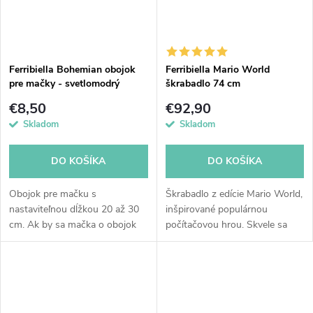
Ferribiella Bohemian obojok
Ferribiella Mario World
pre mačky - svetlomodrý
škrabadlo 74 cm
€8,50
€92,90
Skladom
Skladom
DO KOŠÍKA
DO KOŠÍKA
Obojok pre mačku s
Škrabadlo z edície Mario World,
nastaviteľnou dĺžkou 20 až 30
inšpirované populárnou
cm. Ak by sa mačka o obojok
počítačovou hrou. Skvele sa
niekde zasekla, bezpečnostné
hodí do detskej izby alebo do
zapínanie rozopne. Obojok
bytu, v ktorom sa neboja farieb
nemá zvonček, ktorý by
:) Sísalový stĺpik s výškou 74...
mačku...