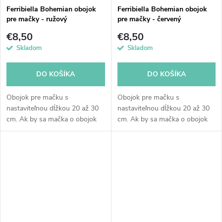
Ferribiella Bohemian obojok
Ferribiella Bohemian obojok
pre mačky - ružový
pre mačky - červený
€8,50
€8,50
Skladom
Skladom
DO KOŠÍKA
DO KOŠÍKA
Obojok pre mačku s
Obojok pre mačku s
nastaviteľnou dĺžkou 20 až 30
nastaviteľnou dĺžkou 20 až 30
cm. Ak by sa mačka o obojok
cm. Ak by sa mačka o obojok
niekde zasekla, bezpečnostné
niekde zasekla, bezpečnostné
zapínanie rozopne. Obojok
zapínanie rozopne. Obojok
nemá zvonček, ktorý by
nemá zvonček, ktorý by
mačku...
mačku...