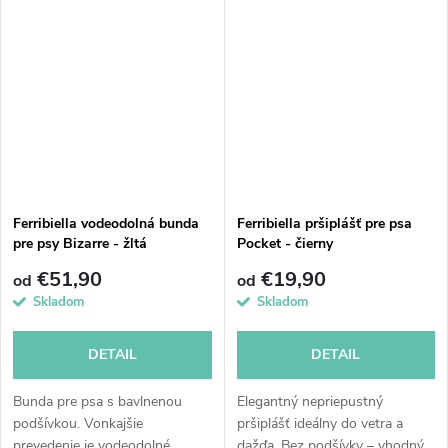
Ferribiella vodeodolná bunda
Ferribiella pršiplášť pre psa
pre psy Bizarre - žltá
Pocket - čierny
€51,90
€19,90
od
od
Skladom
Skladom
DETAIL
DETAIL
Bunda pre psa s bavlnenou
Elegantný nepriepustný
podšívkou. Vonkajšie
pršiplášť ideálny do vetra a
prevedenie je vodeodolné.
dažďa. Bez podšívky – vhodný