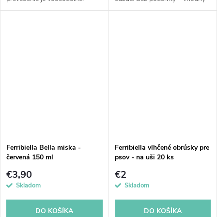
Poskytuje psovi teplo a izoláciu.
aj do teplého počasia.
S otvorom na pripnutie obojku.
Nastaviteľný obvod tela a krku
S otvorom na pripevnenie
pomocou suchého zipsu. S
postroja s...
otvorom na...
Ferribiella Bella miska -
Ferribiella vlhčené obrúsky pre
červená 150 ml
psov - na uši 20 ks
€3,90
€2
Skladom
Skladom
DO KOŠÍKA
DO KOŠÍKA