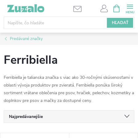
Prejsť
NÁKUPN
KOŠÍK
na
obsah
HĽADAŤ
Predávané značky
Ferribiella
Ferribiella je talianska značka s viac ako 30-ročnými skúsenosťami v
oblasti vývoja produktov pre zvieratá. Ferribiella ponúka široký
sortiment vrátane oblečenia pre psov, hračiek, pelechov, kozmetiky a
doplnkov pre psov a mačky za dostupné ceny.
R
Najpredávanejšie
a
Najlacnejšie