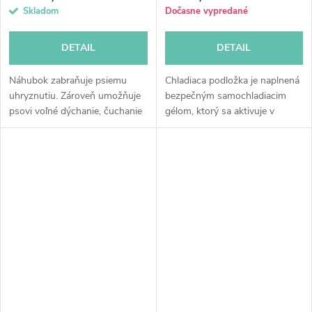
Skladom
Dočasne vypredané
DETAIL
DETAIL
Náhubok zabraňuje psiemu
Chladiaca podložka je naplnená
uhryznutiu. Zároveň umožňuje
bezpečným samochladiacim
psovi voľné dýchanie, čuchanie
gélom, ktorý sa aktivuje v
a príjem vody i potravy. Z
okamihu, keď si váš pes ľahne
kvalitného plastu. Pevný, odolný
na podložku. Je pripravená na
a zároveň komfortný materiál....
okamžité použitie bez toho,...