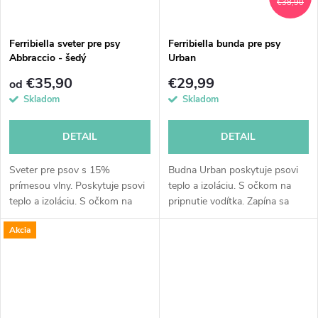
€38,90
Ferribiella sveter pre psy
Ferribiella bunda pre psy
Abbraccio - šedý
Urban
€35,90
€29,99
od
Skladom
Skladom
DETAIL
DETAIL
Sveter pre psov s 15%
Budna Urban poskytuje psovi
prímesou vlny. Poskytuje psovi
teplo a izoláciu. S očkom na
teplo a izoláciu. S očkom na
pripnutie vodítka. Zapína sa
prevelečenie chvostíka. Dlhý
podobne ako postroj (dá sa
Akcia
golier chráni krk.
uvoľniť na oboch stranách).
Nastaviteľný obvod okolo...