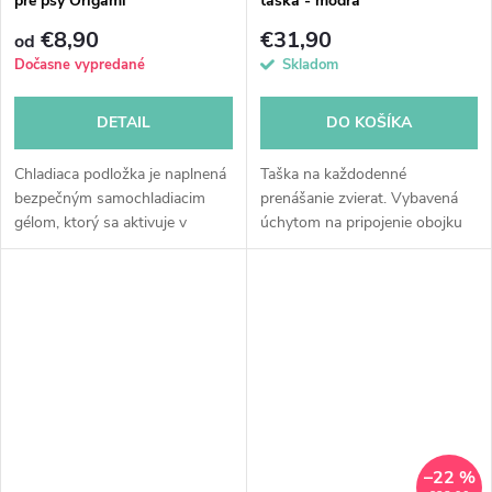
pre psy Origami
taška - modrá
€8,90
€31,90
od
Dočasne vypredané
Skladom
DETAIL
DO KOŠÍKA
Chladiaca podložka je naplnená
Taška na každodenné
bezpečným samochladiacim
prenášanie zvierat. Vybavená
gélom, ktorý sa aktivuje v
úchytom na pripojenie obojku
okamihu, keď si zviera ľahne na
zvnútra tašky (zabráni
podložku. Je pripravená na
náhodnému vyskočeniu). Vo
okamžité použitie bez toho,...
vnútri tašky je podložka, ktorá
sa dá vybrať a...
–22 %