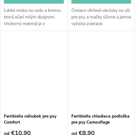
Ľahká miska na vodu a krmivo,
Čistiace vlhčené obrúsky na uši
ktorá očarí milým dizajnom.
pre psy a mačky účinne a jemne
Vnútorný materiál je z
vyčistia zvieracie
nehrdzavejúcej ocele. Miska je
ušká. Obsahujú islandský
potlačená zo všetkých strán.
lišajník, mandľový olej a
molekulu proti zápachu. Bez...
Ferribiella náhubok pre psy
Ferribiella chladiaca podložka
Comfort
pre psy Camouflage
€10,90
€8,90
od
od