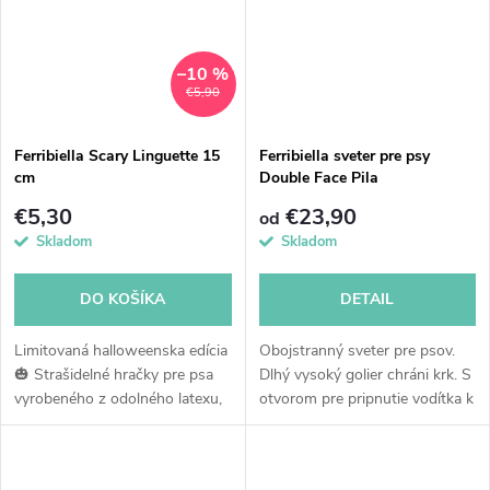
–10 %
€5,90
Ferribiella Scary Linguette 15
Ferribiella sveter pre psy
cm
Double Face Pila
€5,30
€23,90
od
Skladom
Skladom
DO KOŠÍKA
DETAIL
Limitovaná halloweenska edícia
Obojstranný sveter pre psov.
🎃 Strašidelné hračky pre psa
Dlhý vysoký golier chráni krk. S
vyrobeného z odolného latexu,
otvorom pre pripnutie vodítka k
ktorý je zároveň príjemný na
obojku. Príjemná fleecová látka.
dotyk. Hračka pri stlačení hýbe
ušami alebo...