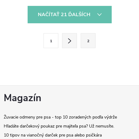
Stĺpik má výšku 40 cm a je...
O
NAČÍTAŤ 21 ĎALŠÍCH
v
l
S
1
2
t
á
r
d
á
a
n
k
c
Z
o
Magazín
i
v
á
a
e
n
Žuvacie odmeny pre psa - top 10 zoradených podľa výdrže
p
p
i
Hľadáte darčekový poukaz pre majiteľa psa? Už nemusíte.
e
r
10 tipov na vianočný darček pre psa alebo psičkára