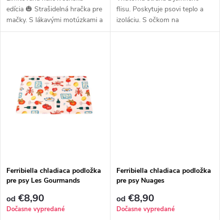
u
u
edícia 🎃 Strašidelná hračka pre
flisu. Poskytuje psovi teplo a
mačky. S lákavými motúzkami a
izoláciu. S očkom na
k
príjemným plyšom.
prevelečenie chvostíka. Dlhý
k
golier chráni krk. S
t
odnímateľnými ramienkami
t
okolo zadných nôh.
o
o
v
v
Ferribiella chladiaca podložka
Ferribiella chladiaca podložka
pre psy Les Gourmands
pre psy Nuages
€8,90
€8,90
od
od
Dočasne vypredané
Dočasne vypredané