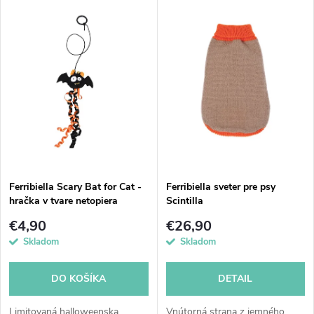
V
Najdrahšie
d
ý
Abecedne
e
p
n
i
i
s
e
p
Ferribiella Scary Bat for Cat -
Ferribiella sveter pre psy
p
hračka v tvare netopiera
Scintilla
r
r
€4,90
€26,90
o
Skladom
Skladom
o
d
DO KOŠÍKA
DETAIL
d
Limitovaná halloweenska
Vnútorná strana z jemného