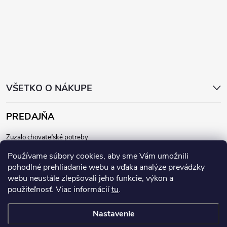
t
i
e
VŠETKO O NÁKUPE
PREDAJŇA
Zuzalo chovateľské potreby
Dunajská 64, 811 08
Používame súbory cookies, aby sme Vám umožnili
Bratislava - Staré mesto
pohodlné prehliadanie webu a vďaka analýze prevádzky
Po, Ut, St, Št, Pia:
10:30 - 18:00
webu neustále zlepšovali jeho funkcie, výkon a
použiteľnosť. Viac informácií
tu
.
So:
10:00 - 14:00
Nastavenie