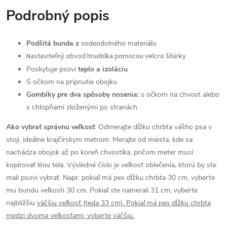
Podrobný popis
Podšitá bunda z
vodeodolného materiálu
Nastaviteľný obvod hrudníka pomocou velcro šňúrky
Poskytuje psovi
teplo a izoláciu
S očkom na pripnutie obojku
Gombíky pre dva spôsoby nosenia:
s očkom na chvost alebo
s chlopňami zloženými po stranách
Ako vybrať správnu veľkosť
: Odmerajte dĺžku chrbta vášho psa v
stoji, ideálne krajčírskym metrom. Merajte od miesta, kde sa
nachádza obojok až po koreň chvostíka, pričom meter musí
kopírovať líniu tela. Výsledné číslo je veľkosť oblečenia, ktorú by ste
mali psovi vybrať. Napr. pokiaľ má pes dĺžku chrbta 30 cm, vyberte
mu bundu veľkosti 30 cm. Pokiaľ ste namerali 31 cm, vyberte
najbližšiu
väčšiu veľkosť (teda 33 cm). Pokiaľ má pes dĺžku chrbta
medzi dvoma veľkosťami, vyberte väčšiu.