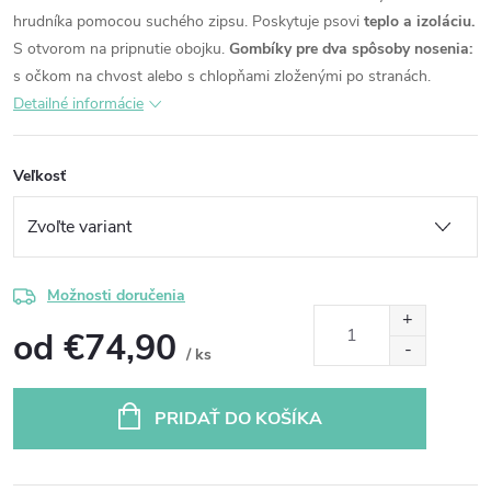
hrudníka pomocou suchého zipsu.
Poskytuje psovi
teplo a izoláciu.
S otvorom na pripnutie obojku.
Gombíky pre dva spôsoby nosenia:
s očkom na chvost alebo s chlopňami zloženými po stranách.
Detailné informácie
Veľkosť
Možnosti doručenia
od
€74,90
/ ks
Jednotková
cena:
PRIDAŤ DO KOŠÍKA