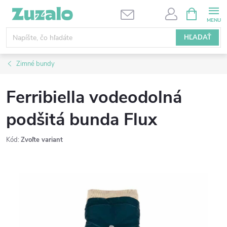
Prejsť
NÁKUPN
KOŠÍK
na
obsah
HĽADAŤ
Zimné bundy
Ferribiella vodeodolná
podšitá bunda Flux
Kód:
Zvoľte variant