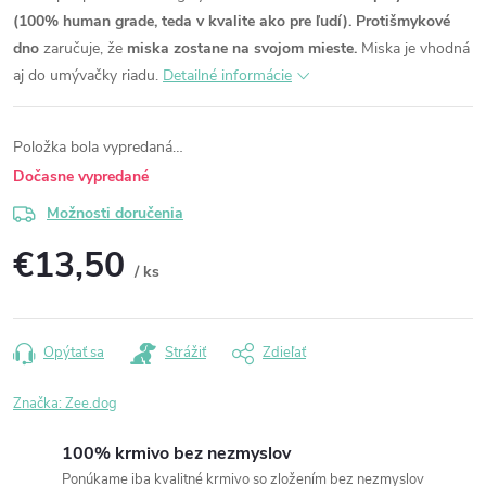
(100% human grade, teda v kvalite ako pre ľudí).
Protišmykové
dno
zaručuje, že
miska zostane na svojom mieste.
Miska je vhodná
aj do umývačky riadu.
Detailné informácie
Položka bola vypredaná…
Dočasne vypredané
Možnosti doručenia
€13,50
/ ks
Jednotková
cena:
Opýtať sa
Strážiť
Zdieľať
Značka:
Zee.dog
100% krmivo bez nezmyslov
Ponúkame iba kvalitné krmivo so zložením bez nezmyslov