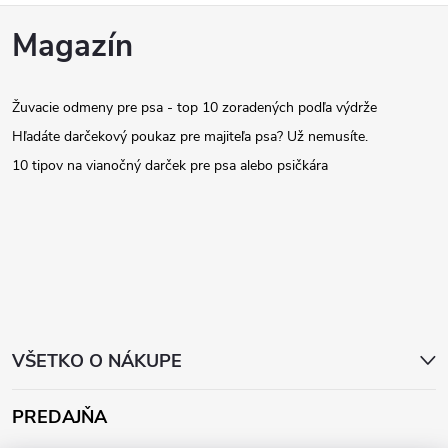
Z
Magazín
á
Žuvacie odmeny pre psa - top 10 zoradených podľa výdrže
p
Hľadáte darčekový poukaz pre majiteľa psa? Už nemusíte.
ä
10 tipov na vianočný darček pre psa alebo psičkára
t
i
e
VŠETKO O NÁKUPE
PREDAJŇA