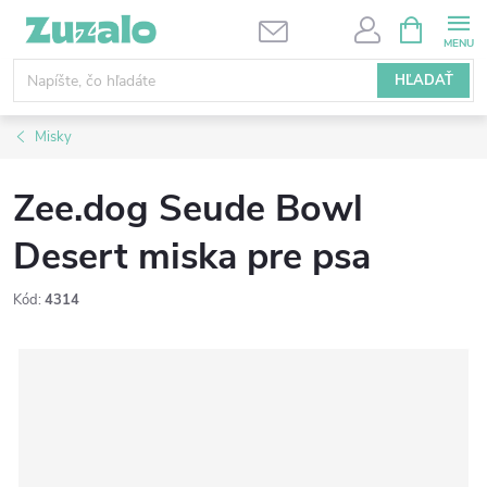
Prejsť
NÁKUPN
KOŠÍK
na
obsah
HĽADAŤ
Misky
Zee.dog Seude Bowl
Desert miska pre psa
Kód:
4314