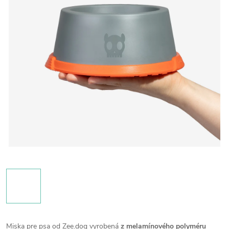
Miska pre psa od Zee.dog vyrobená
z melamínového polyméru