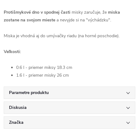
Protišmykové dno v spodnej časti
misky zaručuje, že
miska
zostane na svojom mieste
a nevyjde si na "výchádzku".
Miska je vhodná aj do umývačky riadu (na horné poschodie).
Veľkosti:
0.6 l - priemer miksy 18.3 cm
1.6 l - priemer misky 26 cm
Parametre produktu
Diskusia
Značka