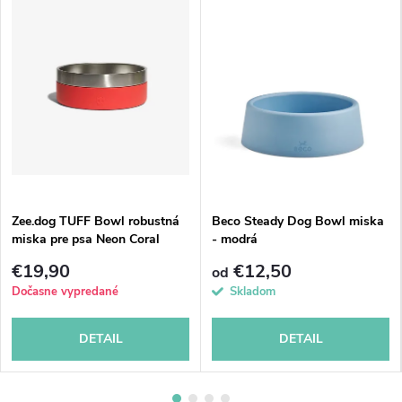
Zee.dog TUFF Bowl robustná
Beco Steady Dog Bowl miska
miska pre psa Neon Coral
- modrá
€19,90
€12,50
od
Dočasne vypredané
Skladom
DETAIL
DETAIL