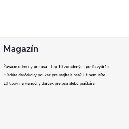
Z
Magazín
á
Žuvacie odmeny pre psa - top 10 zoradených podľa výdrže
p
Hľadáte darčekový poukaz pre majiteľa psa? Už nemusíte.
ä
10 tipov na vianočný darček pre psa alebo psičkára
t
i