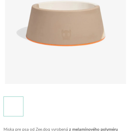
Miska pre psa od Zee.dog vyrobená
z melamínového polyméru