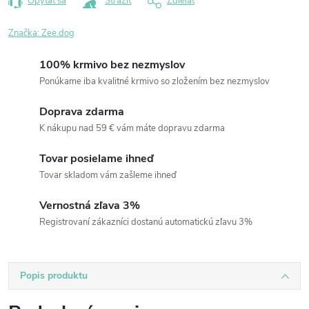
Opýtať sa
Strážiť
Zdieľať
Značka:
Zee.dog
100% krmivo bez nezmyslov
Ponúkame iba kvalitné krmivo so zložením bez nezmyslov
Doprava zdarma
K nákupu nad 59 € vám máte dopravu zdarma
Tovar posielame ihneď
Tovar skladom vám zašleme ihneď
Vernostná zľava 3%
Registrovaní zákazníci dostanú automatickú zľavu 3%
Popis produktu