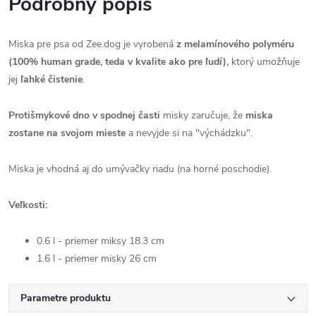
Podrobný popis
Miska pre psa od Zee.dog je vyrobená
z melamínového polyméru
(100% human grade, teda v kvalite ako pre ľudí),
ktorý umožňuje
jej
ľahké čistenie
.
Protišmykové dno v spodnej časti
misky zaručuje, že
miska
zostane na svojom mieste
a nevyjde si na "výchádzku".
Miska je vhodná aj do umývačky riadu (na horné poschodie).
Veľkosti:
0.6 l - priemer miksy 18.3 cm
1.6 l - priemer misky 26 cm
Parametre produktu