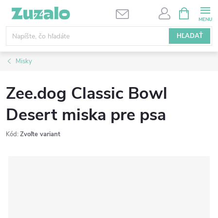
Prejsť
NÁKUPN
KOŠÍK
na
obsah
HĽADAŤ
Misky
Zee.dog Classic Bowl
Desert miska pre psa
Kód:
Zvoľte variant