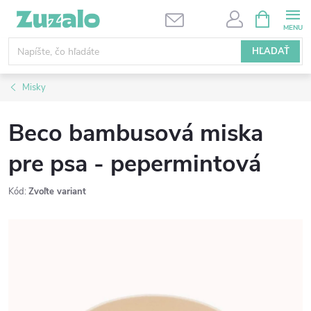
Prejsť
NÁKUPN
KOŠÍK
na
obsah
HĽADAŤ
Misky
Beco bambusová miska
pre psa - pepermintová
Kód:
Zvoľte variant