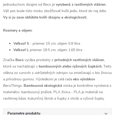
jednoduchom dizajne od Beco je
vyrobená z rastlinných vlákien.
Váš pes bude túto misku zbožňovať kvôli jedlu, ktoré do nej dáte.
Vy si ju zase obľúbite kvôli dizajnu a ekologickosti.
Rozmery a objem:
Veľkosť S
- priemer 15 cm, objem 0.8 litra
Veľkosť L
priemer 18.5 cm, objem 1.65 litra
Značka
Beco
vyrába produkty z
prírodných rastlinných vlákien
,
ktoré sa nachádzajú v
bambusových alebo ryžových šupkách.
Tieto
vlákna zo surovín z udržateľných zdrojov sa zmiešavajú s bio živicou
a prírodnou gumou. Výsledkom je celá rada
eko výrobkov
BecoThings.
Bambusová ekologická
miska je konkrétne vyrobená z
materiálov: bambusový prášok, PLA živica - PLA je materiál na
rastlinnej báze, kukuričný škrob a šupky z otrúb a ryžové šupky.
Parametre produktu