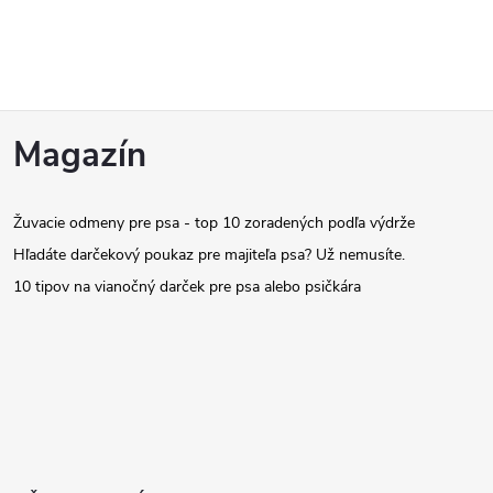
Z
Magazín
á
Žuvacie odmeny pre psa - top 10 zoradených podľa výdrže
p
Hľadáte darčekový poukaz pre majiteľa psa? Už nemusíte.
ä
10 tipov na vianočný darček pre psa alebo psičkára
t
i
e