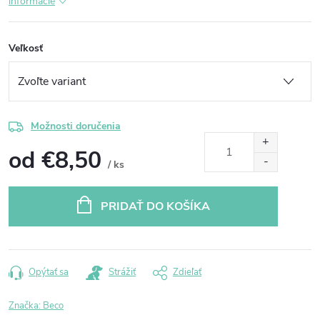
informácie
Veľkosť
Možnosti doručenia
od
€8,50
/ ks
Jednotková
cena:
PRIDAŤ DO KOŠÍKA
Opýtať sa
Strážiť
Zdieľať
Značka:
Beco