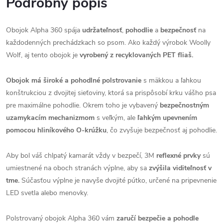
Podrobný popis
Obojok Alpha 360 spája
udržateľnosť
,
pohodlie
a
bezpečnosť
na
každodenných prechádzkach so psom. Ako každý výrobok Woolly
Wolf, aj tento obojok je
vyrobený z recyklovaných PET fliaš.
Obojok má široké a pohodlné polstrovanie
s mäkkou a ľahkou
konštrukciou z dvojitej sieťoviny, ktorá sa prispôsobí krku vášho psa
pre maximálne pohodlie. Okrem toho je vybavený
bezpečnostným
uzamykacím mechanizmom
s veľkým, ale
ľahkým upevnením
pomocou hliníkového O-krúžku
, čo zvyšuje bezpečnosť aj pohodlie.
Aby bol váš chlpatý kamarát vždy v bezpečí, 3M
reflexné prvky
sú
umiestnené na oboch stranách výplne, aby sa
zvýšila viditeľnosť v
tme.
Súčasťou výplne je navyše dvojité pútko, určené na pripevnenie
LED svetla alebo menovky.
Polstrovaný obojok Alpha 360 vám
zaručí bezpečie a pohodle