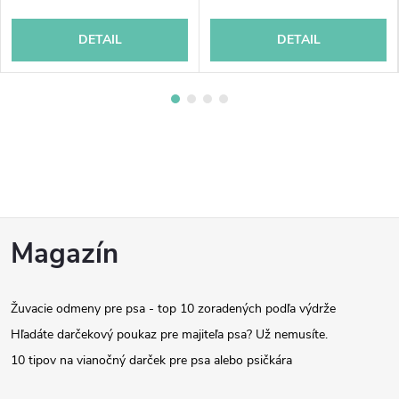
DETAIL
DETAIL
Z
Magazín
á
Žuvacie odmeny pre psa - top 10 zoradených podľa výdrže
p
Hľadáte darčekový poukaz pre majiteľa psa? Už nemusíte.
ä
10 tipov na vianočný darček pre psa alebo psičkára