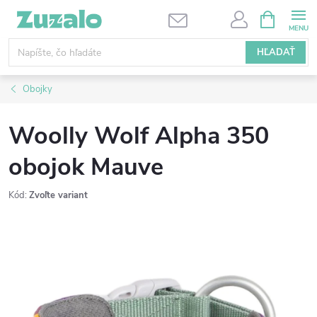
Prejsť
NÁKUPN
KOŠÍK
na
obsah
HĽADAŤ
Obojky
Woolly Wolf Alpha 350
obojok Mauve
Kód:
Zvoľte variant