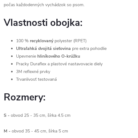
počas každodenných vychádzok so psom.
Vlastnosti obojka:
100 %
recyklovaný
polyester (RPET)
Ultraľahká dvojitá sieťovina
pre extra pohodlie
Upevnenie
hliníkového O-krúžku
Pracky Duraflex a plastové nastavovacie diely
3M reflexné prvky
Trvanlivosť testovaná
Rozmery:
S -
obvod 25 - 35 cm, šírka 4.5 cm
M -
obvod 35 - 45 cm, šírka 5 cm