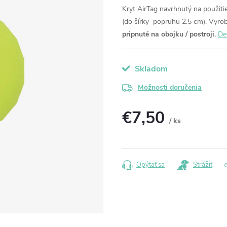
Kryt AirTag navrhnutý na použitie
(do šírky popruhu 2.5 cm).
Vyrob
pripnuté na obojku / postroji.
De
Skladom
Možnosti doručenia
€7,50
/ ks
Jednotková
cena:
Opýtať sa
Strážiť