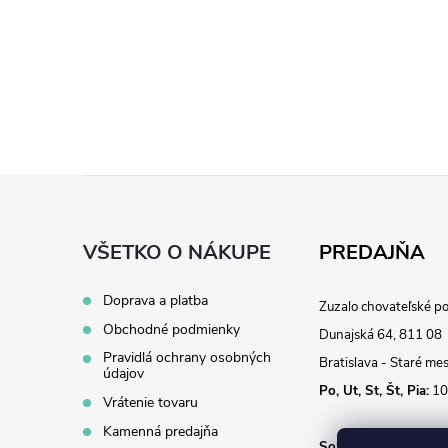
Z
á
VŠETKO O NÁKUPE
PREDAJŇA
p
Doprava a platba
Zuzalo chovateľské p
Obchodné podmienky
ä
Dunajská 64, 811 08
Pravidlá ochrany osobných
Bratislava - Staré me
údajov
t
Po, Ut, St, Št, Pia:
10
Vrátenie tovaru
Kamenná predajňa
So:
10:00 - 14:00