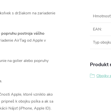
koľvek s držiakom na zariadenie
Hmotnosť
EAN
:
o popruhu postroja vášho
riadenie AirTag od Apple v
Typ obojk
unie na golier alebo popruhy
Produkt n
Obojky 
a.
nosti Apple, ktoré vzniklo ako
g pripneš k obojku psíka a ak sa
kácii Nájsť (iPhone, Apple ID).