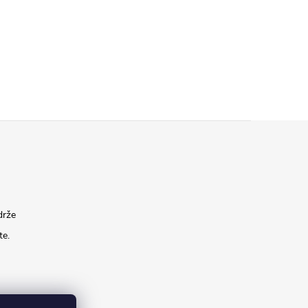
drže
te.