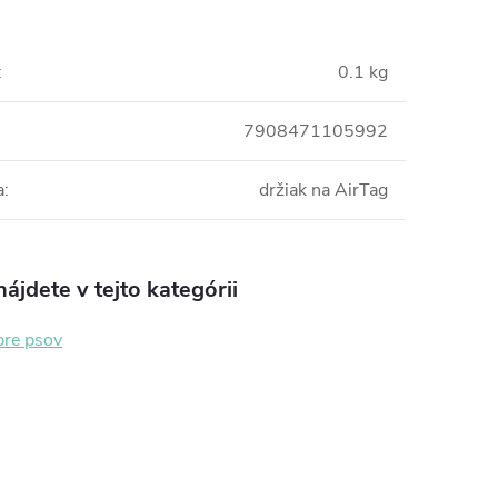
:
0.1 kg
7908471105992
a
:
držiak na AirTag
ájdete v tejto kategórii
pre psov