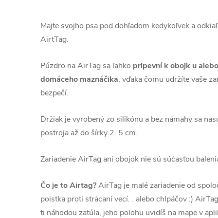
Majte svojho psa pod dohľadom kedykoľvek a odkiaľ
AirtTag.
Púzdro na AirTag sa ľahko
pripevní k obojk u aleb
domáceho maznáčika
, vďaka čomu udržíte vaše za
bezpečí.
Držiak je vyrobený zo silikónu a bez námahy sa nas
postroja až do šírky 2. 5 cm.
Zariadenie AirTag ani obojok nie sú súčasťou baleni
Čo je to Airtag?
AirTag je malé zariadenie od spoloč
poistka proti strácaní vecí. . alebo chlpáčov :) AirTa
ti náhodou zatúla, jeho polohu uvidíš na mape v apli