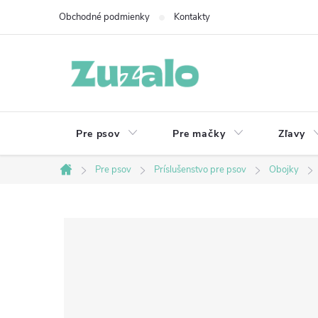
Prejsť
Obchodné podmienky
Kontakty
na
obsah
Pre psov
Pre mačky
Zľavy
Pre psov
Príslušenstvo pre psov
Obojky
Domov