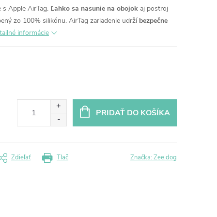
 s Apple AirTag.
Ľahko sa nasunie na obojok
aj postroj
ený zo 100% silikónu.
AirTag zariadenie udrží
bezpečne
tailné informácie
PRIDAŤ DO KOŠÍKA
Zdieľať
Tlač
Značka:
Zee.dog