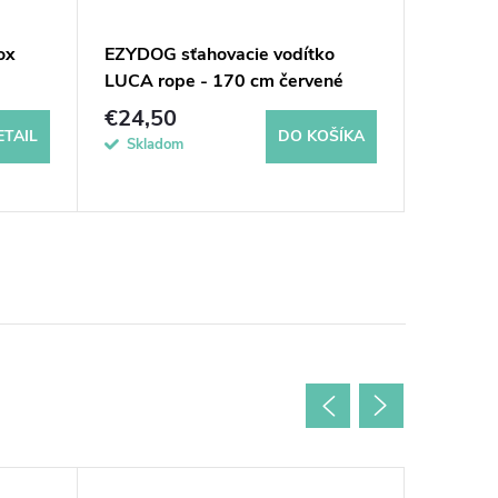
ox
EZYDOG sťahovacie vodítko
Zee.dog
LUCA rope - 170 cm červené
psa Re
€24,50
€34,9
ETAIL
DO KOŠÍKA
Skladom
Dočasne 