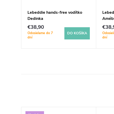
pre psa
Lebeddie hands-free vodítko
Lebed
Dedinka
Améb
€38,90
€38,
DETAIL
Odosielame do 7
Odosie
DO KOŠÍKA
dní
dní