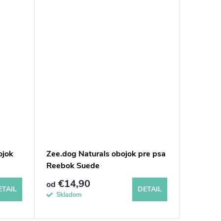
ojok
Zee.dog Naturals obojok pre psa
EZYDOG 
Reebok Suede
denim
€14,90
€23
od
od
ETAIL
DETAIL
Skladom
Sklad