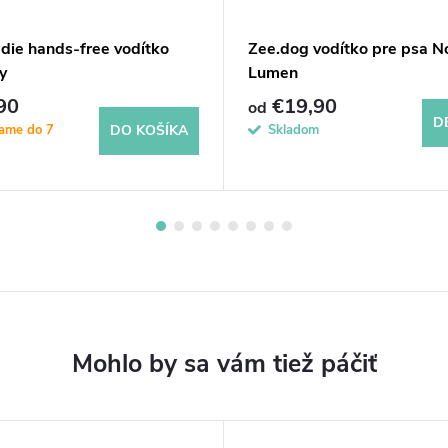
die hands-free vodítko
Zee.dog vodítko pre psa N
y
Lumen
90
€19,90
od
D
lame do 7
Skladom
DO KOŠÍKA