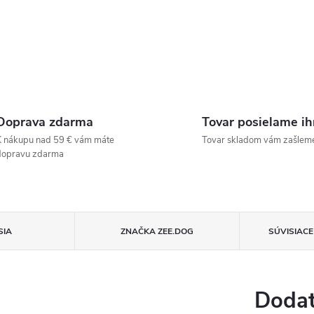
Doprava zdarma
Tovar posielame i
 nákupu nad 59 € vám máte
Tovar skladom vám zašlem
dopravu zdarma
SIA
ZNAČKA
ZEE.DOG
SÚVISIAC
Dodat