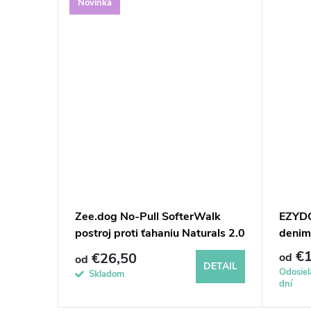
Novinka
sic -
Zee.dog No-Pull SofterWalk
EZYDO
postroj proti ťahaniu Naturals 2.0
denim
Cacao
€1
€26,50
od
od
DETAIL
DETAIL
Odosie
Skladom
dní