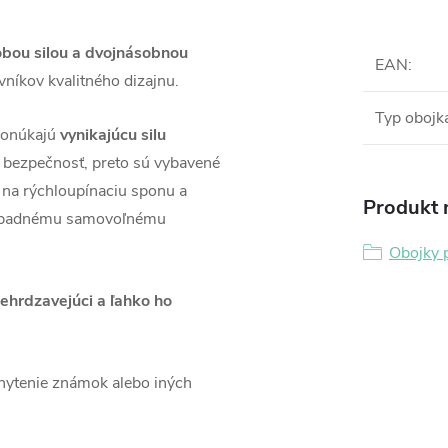
obou silou a dvojnásobnou
EAN
:
níkov kvalitného dizajnu.
Typ obojk
onúkajú
vynikajúcu silu
a bezpečnosť, preto sú vybavené
h na rýchloupínaciu sponu a
Produkt n
prípadnému samovoľnému
Obojky 
ehrdzavejúci a ľahko ho
hytenie známok alebo iných