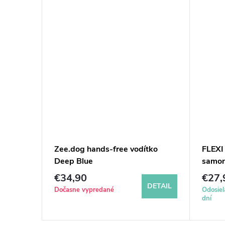
pre psa
Zee.dog hands-free vodítko
FLEXI
Deep Blue
samona
kg) -
€34,90
€27,
DETAIL
DETAIL
Dočasne vypredané
Odosiel
dní