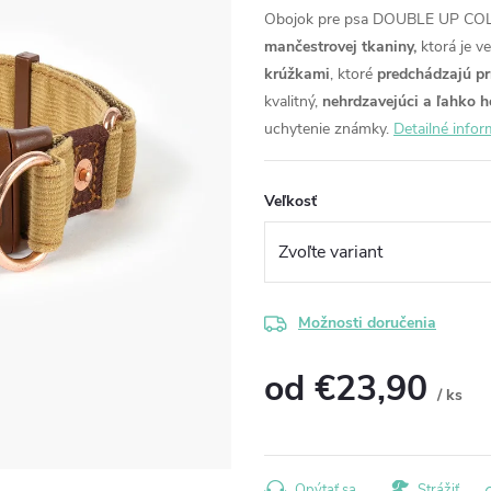
Obojok pre psa DOUBLE UP 
mančestrovej tkaniny,
ktorá je v
krúžkami
, ktoré
predchádzajú p
kvalitný,
nehrdzavejúci a ľahko ho
uchytenie známky.
Detailné infor
Veľkosť
Možnosti doručenia
od
€23,90
/ ks
Jednotková
cena:
Opýtať sa
Strážiť