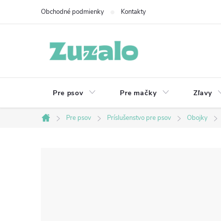
Prejsť
Obchodné podmienky
Kontakty
na
obsah
Pre psov
Pre mačky
Zľavy
Pre psov
Príslušenstvo pre psov
Obojky
Domov