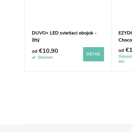
obojok
DUVO+ LED svietiaci obojok -
EZYDO
žltý
Choco
€1
€10,90
od
od
DETAIL
DETAIL
Odosie
Skladom
dní
Z