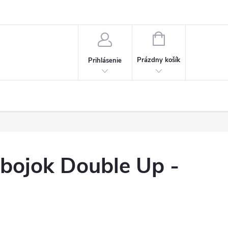
NÁKUPNÝ
KOŠÍK
Prázdny košík
Prihlásenie
ojok Double Up -