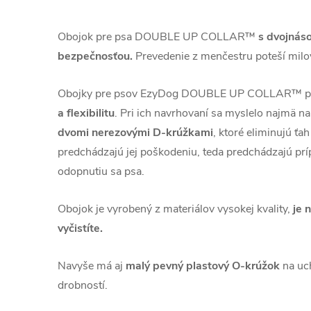
Obojok pre psa DOUBLE UP COLLAR™
s dvojnás
bezpečnosťou.
Prevedenie z menčestru poteší milov
Obojky pre psov EzyDog DOUBLE UP COLLAR™ p
a flexibilitu
. Pri ich navrhovaní sa myslelo najmä n
dvomi nerezovými D-krúžkami
, ktoré eliminujú ťa
predchádzajú jej poškodeniu, teda predchádzajú 
odopnutiu sa psa.
Obojok je vyrobený z materiálov vysokej kvality,
je n
vyčistíte.
Navyše má aj
malý pevný plastový O-krúžok
na uc
drobností.