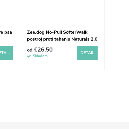
re psa
Zee.dog No-Pull SofterWalk
Zee.dog
postroj proti ťahaniu Naturals 2.0
Blue
Cacao
€26,50
€12
od
od
ETAIL
DETAIL
Skladom
Sklad