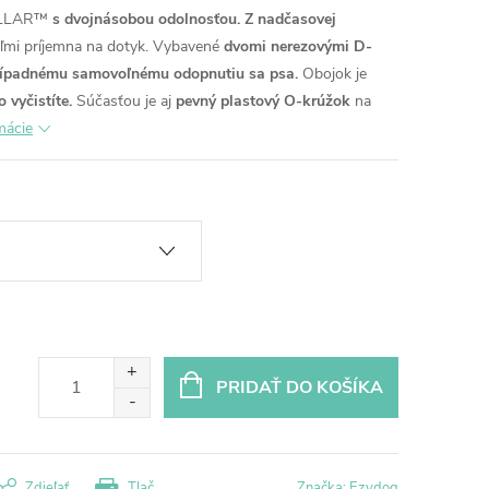
COLLAR™
s dvojnásobou odolnosťou.
Z nadčasovej
eľmi príjemna na dotyk.
Vybavené
dvomi nerezovými D-
rípadnému samovoľnému odopnutiu sa psa.
Obojok je
 vyčistíte.
Súčasťou je aj
pevný plastový O-krúžok
na
mácie
PRIDAŤ DO KOŠÍKA
Zdieľať
Tlač
Značka:
Ezydog