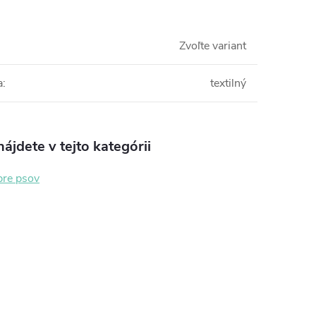
Zvoľte variant
a
:
textilný
ájdete v tejto kategórii
pre psov