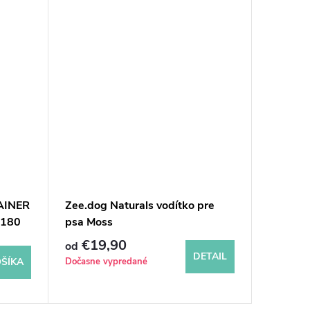
AINER
Zee.dog Naturals vodítko pre
Lebeddi
 180
psa Moss
Psotulk
€19,90
€38,9
od
DETAIL
Dočasne vypredané
Odosielam
ŠÍKA
dní