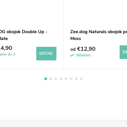
G obojok Double Up -
Zee.dog Naturals obojok p
late
Moss
4,90
€12,90
od
D
DETAIL
lame do 3
Skladom