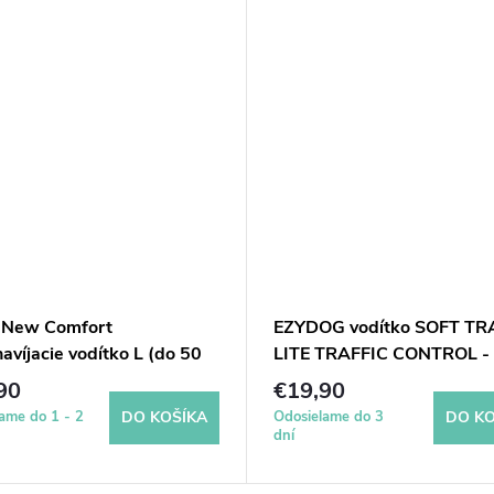
 New Comfort
EZYDOG vodítko SOFT TR
víjacie vodítko L (do 50
LITE TRAFFIC CONTROL -
 páska 8 m
cm oranžové
90
€19,90
ame do 1 - 2
Odosielame do 3
DO KOŠÍKA
DO KO
dní