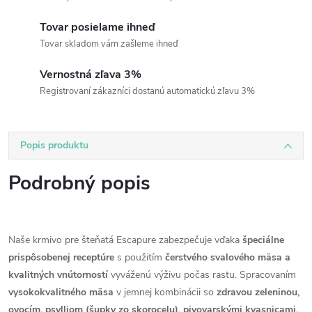
Tovar posielame ihneď
Tovar skladom vám zašleme ihneď
Vernostná zľava 3%
Registrovaní zákazníci dostanú automatickú zľavu 3%
Popis produktu
Podrobný popis
Naše krmivo pre šteňatá Escapure zabezpečuje vďaka
špeciálne
prispôsobenej receptúre
s použitím
čerstvého svalového mäsa a
kvalitných vnútorností
vyváženú výživu počas rastu. Spracovaním
vysokokvalitného mäsa
v jemnej kombinácii so
zdravou zeleninou,
ovocím, psylliom (šupky zo skorocelu), pivovarskými kvasnicami,