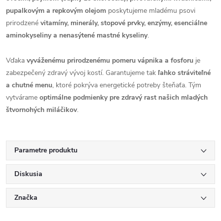
pupalkovým a repkovým olejom
poskytujeme mladému psovi
prirodzené
vitamíny, minerály, stopové prvky, enzýmy, esenciálne
aminokyseliny a nenasýtené mastné kyseliny
.
Vďaka
vyváženému prirodzenému pomeru vápnika a fosforu
je
zabezpečený zdravý vývoj kostí. Garantujeme tak
ľahko stráviteľné
a chutné menu
, ktoré pokrýva energetické potreby šteňaťa. Tým
vytvárame
optimálne podmienky pre zdravý rast našich mladých
štvornohých miláčikov
.
Parametre produktu
Diskusia
Značka