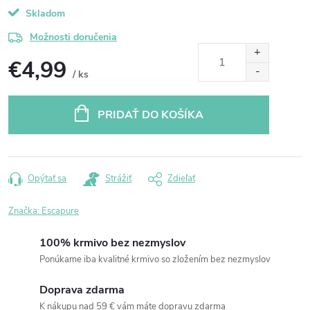
Skladom
Možnosti doručenia
€4,99
/ ks
Jednotková
cena:
PRIDAŤ DO KOŠÍKA
Opýtať sa
Strážiť
Zdieľať
Značka:
Escapure
100% krmivo bez nezmyslov
Ponúkame iba kvalitné krmivo so zložením bez nezmyslov
Doprava zdarma
K nákupu nad 59 € vám máte dopravu zdarma