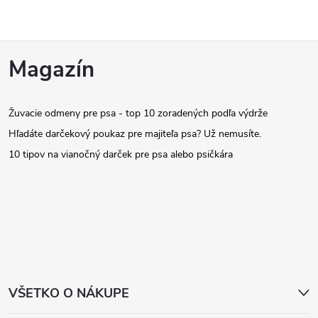
Z
Magazín
á
Žuvacie odmeny pre psa - top 10 zoradených podľa výdrže
p
Hľadáte darčekový poukaz pre majiteľa psa? Už nemusíte.
ä
10 tipov na vianočný darček pre psa alebo psičkára
t
i
e
VŠETKO O NÁKUPE