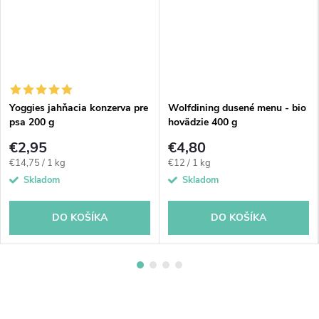
Yoggies jahňacia konzerva pre
Wolfdining dusené menu - bio
psa 200 g
hovädzie 400 g
€2,95
€4,80
Jednotková
Jednotková
€14,75 / 1 kg
€12 / 1 kg
cena:
cena:
Skladom
Skladom
DO KOŠÍKA
DO KOŠÍKA