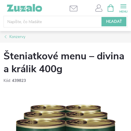
Prejsť
NÁKUPN
KOŠÍK
na
obsah
HĽADAŤ
Konzervy
Šteniatkové menu – divina
a králik 400g
Kód:
439823