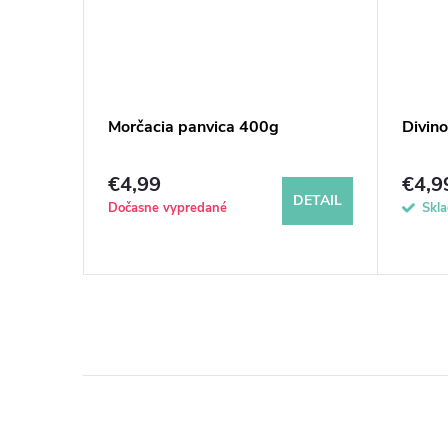
aturea
Morčacia panvica 400g
Divin
g
€4,99
€4,9
KOŠÍKA
DETAIL
Dočasne vypredané
Skl