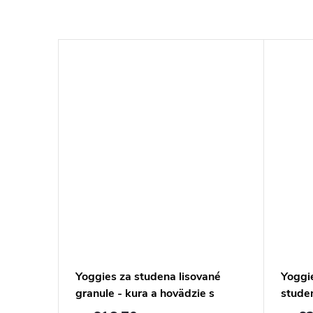
 RECIPE
Yoggies za studena lisované
Yoggi
granule - kura a hovädzie s
stude
probiotikami
kozie