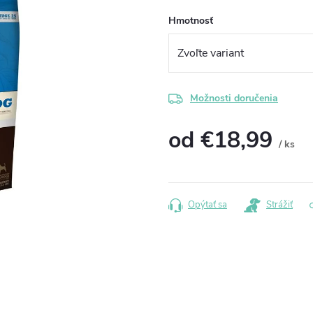
Hmotnosť
Možnosti doručenia
od
€18,99
/ ks
Jednotková
cena:
Opýtať sa
Strážiť