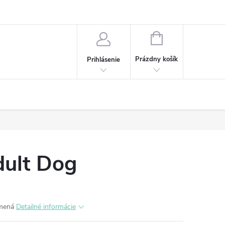
NÁKUPNÝ
KOŠÍK
Prázdny košík
Prihlásenie
ult Dog
emená
Detailné informácie