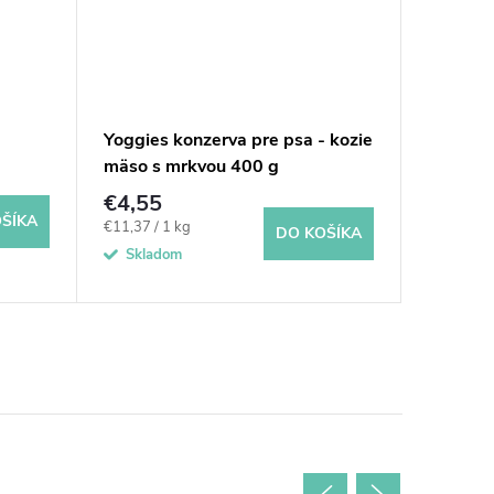
Yoggies konzerva pre psa - kozie
Yoggies
mäso s mrkvou 400 g
hovädzi
€4,55
€4,55
ŠÍKA
Jednotková
Jednotkov
€11,37 / 1 kg
€11,37 / 
DO KOŠÍKA
cena:
cena:
Skladom
Sklad