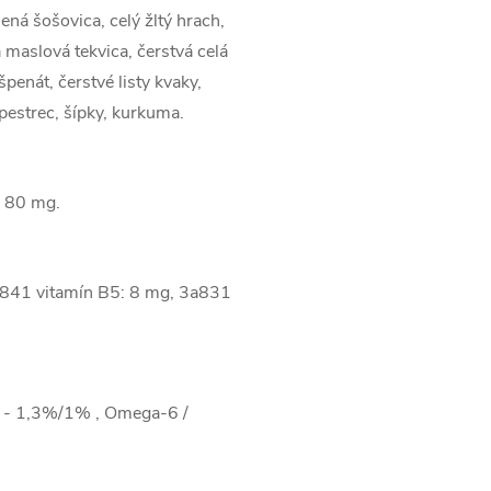
ná šošovica, celý žltý hrach,
 maslová tekvica, čerstvá celá
špenát, čerstvé listy kvaky,
opestrec, šípky, kurkuma.
: 80 mg.
a841 vitamín B5: 8 mg, 3a831
or - 1,3%/1% , Omega-6 /