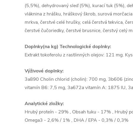
(5,5%), dehydrovaný sleď (5%), kurací tuk (5%), deh
vláknina z hrášku, hráškový škrob, surová morčacia p
mrkva, čerstvé celé hrušky, celá čerstvá tekvica, čers
čerstvé čučoriedky, čerstvé brusnice, čerstvý celý m
Doplnky(na kg) Technologické doplnky:
Extrakt tokoferolu z rastlinných olejov: 121 mg. Ky
Výživové doplnky:
3a890 Cholin chlorid (cholin): 700 mg, 3b606 (zi
vitamín B6: 7,5 mg, 3a672a vitamín A: 1875 IU, 3
Analytické zložky:
Hrubý proteín - 29% , Obsah tuku - 17% , Hrubý po
Omega3 - 2,6% / 1% , DHA / EPA - 0,3% / 0,3%