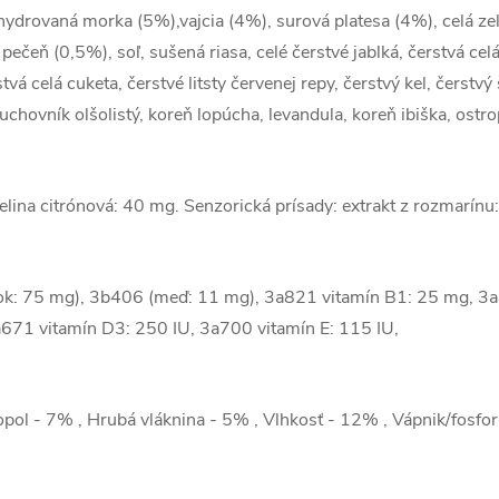
ydrovaná morka (5%),vajcia (4%), surová platesa (4%), celá zele
ečeň (0,5%), soľ, sušená riasa, celé čerstvé jablká, čerstvá celá
tvá celá cuketa, čerstvé litsty červenej repy, čerstvý kel, čerstvý 
uchovník olšolistý, koreň lopúcha, levandula, koreň ibiška, ostr
selina citrónová: 40 mg. Senzorická prísady: extrakt z rozmarínu
nok: 75 mg), 3b406 (meď: 11 mg), 3a821 vitamín B1: 25 mg, 3
a671 vitamín D3: 250 IU, 3a700 vitamín E: 115 IU,
pol - 7% , Hrubá vláknina - 5% , Vlhkosť - 12% , Vápnik/fosf