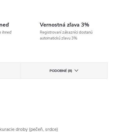
hneď
Vernostná zľava 3%
e ihneď
Registrovaní zákazníci dostanú
automatickú zľavu 3%
PODOBNÉ (8)
kuracie droby (pečeň, srdce)