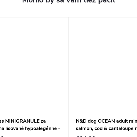
es MINIGRANULE za
N&D dog OCEAN adult min
na lisované hypoalegénne -
salmon, cod & cantaloupe 
 mäso pre malé psy