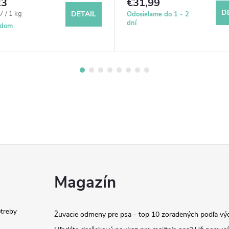
23
€31,99
D
ová
7 / 1 kg
DETAIL
Odosielame do 1 - 2
dní
adom
Magazín
otreby
Žuvacie odmeny pre psa - top 10 zoradených podľa vý