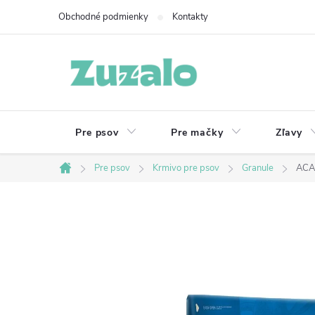
Prejsť
Obchodné podmienky
Kontakty
na
obsah
Pre psov
Pre mačky
Zľavy
Pre psov
Krmivo pre psov
Granule
ACA
Domov