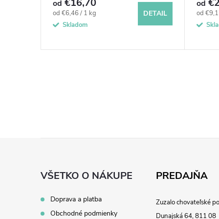
€16,70
€
od
od
DETAIL
Jednotková
Jednotk
od €6,46 / 1 kg
od €9,1
DETAIL
cena:
cena:
Skladom
Skl
Z
á
VŠETKO O NÁKUPE
PREDAJŇA
p
Doprava a platba
Zuzalo chovateľské p
Obchodné podmienky
Dunajská 64, 811 08