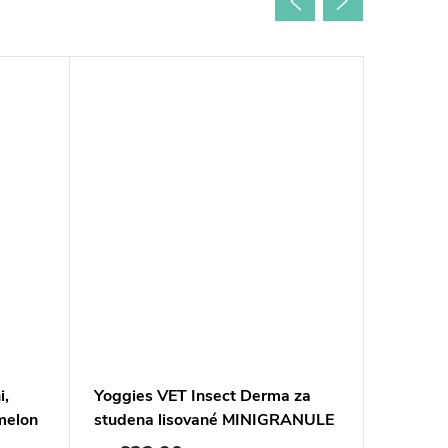
i,
Yoggies VET Insect Derma za
Yoggies
melon
studena lisované MINIGRANULE
studena
s hmyzím proteínom pre malé
morčac