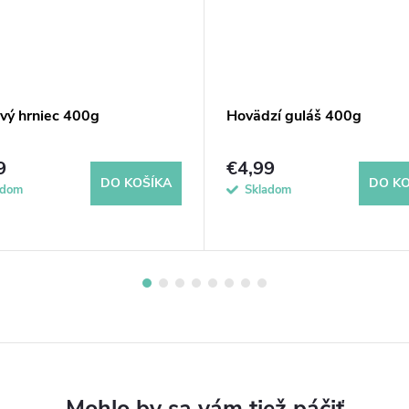
ový hrniec 400g
Hovädzí guláš 400g
9
€4,99
DO KOŠÍKA
DO KO
adom
Skladom