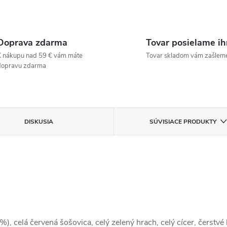
Doprava zdarma
Tovar posielame i
 nákupu nad 59 € vám máte
Tovar skladom vám zašlem
dopravu zdarma
DISKUSIA
SÚVISIACE PRODUKTY
 celá červená šošovica, celý zelený hrach, celý cícer, čerstvé 