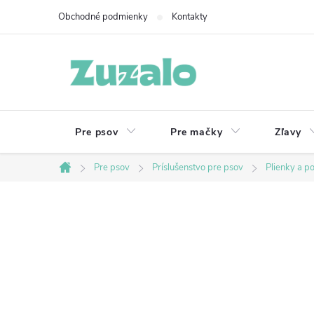
Prejsť
Obchodné podmienky
Kontakty
na
obsah
Pre psov
Pre mačky
Zľavy
Pre psov
Príslušenstvo pre psov
Plienky a p
Domov