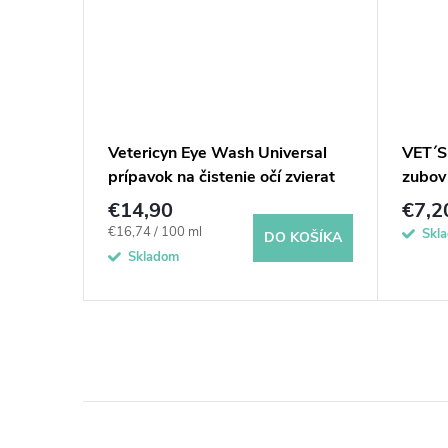
pasta
Vetericyn Eye Wash Universal
VET´S
ťou
prípavok na čistenie očí zvierat
zubov
89 ml
€14,90
€7,2
Jednotková
€16,74 / 100 ml
Skl
KOŠÍKA
DO KOŠÍKA
cena:
Skladom