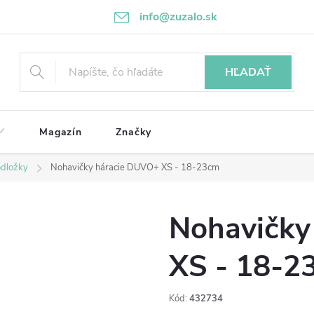
info@zuzalo.sk
HĽADAŤ
Magazín
Značky
odložky
Nohavičky háracie DUVO+ XS - 18-23cm
Nohavičky
XS - 18-2
Kód:
432734