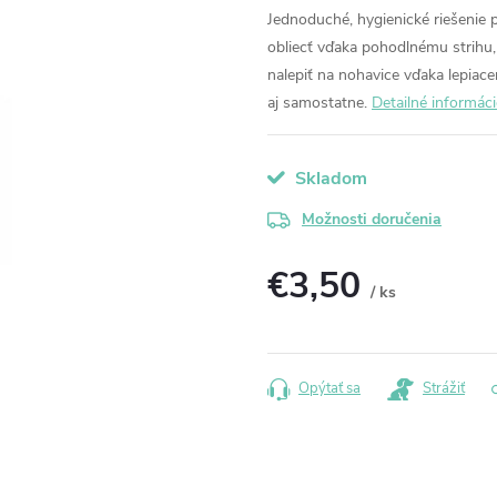
Jednoduché, hygienické riešenie p
obliecť vďaka pohodlnému strihu,
nalepiť na nohavice vďaka lepia
aj samostatne.
Detailné informáci
Skladom
Možnosti doručenia
€3,50
/ ks
Jednotková
cena:
Opýtať sa
Strážiť