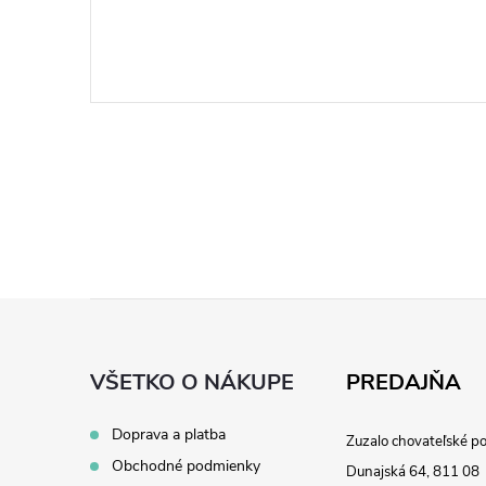
Z
á
VŠETKO O NÁKUPE
PREDAJŇA
p
Doprava a platba
Zuzalo chovateľské p
Obchodné podmienky
Dunajská 64, 811 08