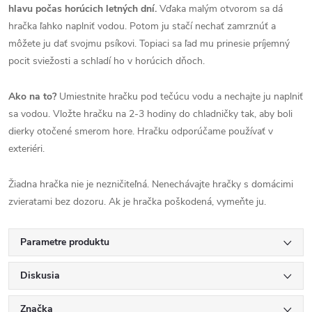
hlavu počas horúcich letných dní.
Vďaka malým otvorom sa dá
hračka ľahko naplniť vodou. Potom ju stačí nechať zamrznúť a
môžete ju dať svojmu psíkovi. Topiaci sa ľad mu prinesie príjemný
pocit sviežosti a schladí ho v horúcich dňoch.
Ako na to?
Umiestnite hračku pod tečúcu vodu a nechajte ju naplniť
sa vodou. Vložte hračku na 2-3 hodiny do chladničky tak, aby boli
dierky otočené smerom hore. Hračku odporúčame používať v
exteriéri.
Žiadna hračka nie je nezničiteľná. Nenechávajte hračky s domácimi
zvieratami bez dozoru. Ak je hračka poškodená, vymeňte ju.
Parametre produktu
Diskusia
Značka