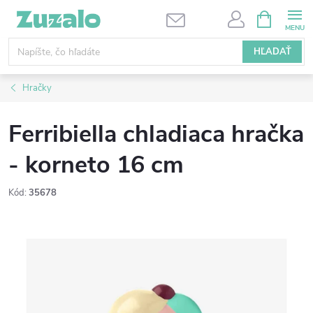
Prejsť
NÁKUPN
KOŠÍK
na
obsah
HĽADAŤ
Hračky
Ferribiella chladiaca hračka
- korneto 16 cm
Kód:
35678