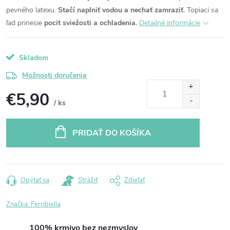
pevného latexu.
Stačí naplniť vodou a nechať zamraziť.
Topiaci sa
ľad prinesie
pocit sviežosti a ochladenia.
Detailné informácie
Skladom
Možnosti doručenia
€5,90
/ ks
Jednotková
cena:
PRIDAŤ DO KOŠÍKA
Opýtať sa
Strážiť
Zdieľať
Značka:
Ferribiella
100% krmivo bez nezmyslov