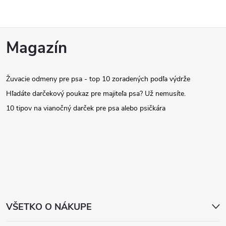
Z
Magazín
á
Žuvacie odmeny pre psa - top 10 zoradených podľa výdrže
p
Hľadáte darčekový poukaz pre majiteľa psa? Už nemusíte.
ä
10 tipov na vianočný darček pre psa alebo psičkára
t
i
e
VŠETKO O NÁKUPE