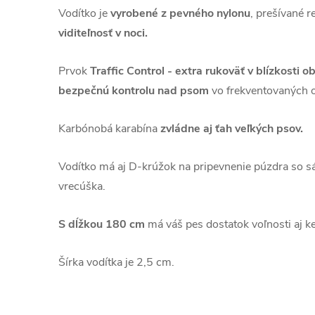
Vodítko je
vyrobené z pevného nylonu
, prešívané 
viditeľnosť v noci.
Prvok
Traffic Control - extra rukoväť v blízkosti o
bezpečnú kontrolu nad psom
vo frekventovaných o
Karbónobá karabína
zvládne aj ťah veľkých psov.
Vodítko má aj D-krúžok na pripevnenie púzdra so 
vrecúška.
S dĺžkou 180 cm
má váš pes dostatok voľnosti aj ke
Šírka vodítka je 2,5 cm.