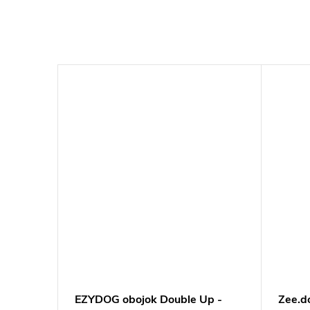
Nox
EZYDOG obojok Double Up -
Zee.d