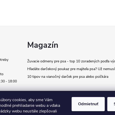
Magazín
otreby
Žuvacie odmeny pre psa - top 10 zoradených podľa vý
Hľadáte darčekový poukaz pre majiteľa psa? Už nemusí
sto
10 tipov na vianočný darček pre psa alebo psičkára
:30 - 18:00
úbory cookies, aby sme Vám
Odmietnuť
hodlné prehliadanie webu a vďaka
vádzky webu neustále zlepšovali