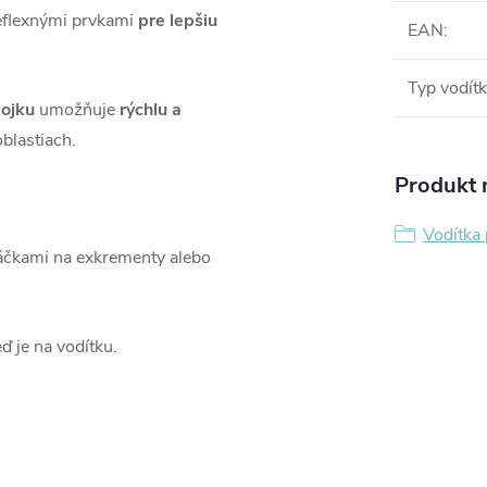
reflexnými prvkami
pre lepšiu
EAN
:
Typ vodít
bojku
umožňuje
rýchlu a
blastiach.
Produkt n
Vodítka 
sáčkami na exkrementy alebo
ď je na vodítku.