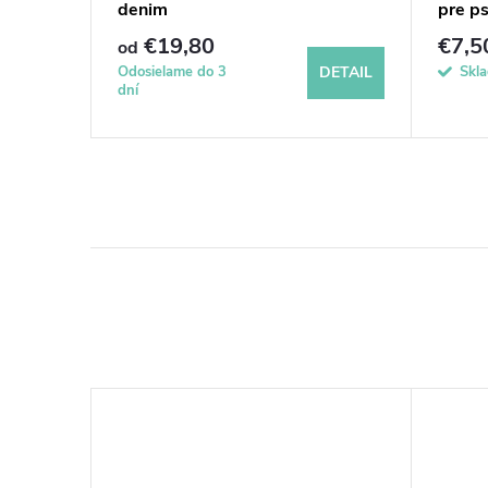
denim
pre ps
€19,80
€7,5
od
DETAIL
Odosielame do 3
Skl
DETAIL
dní