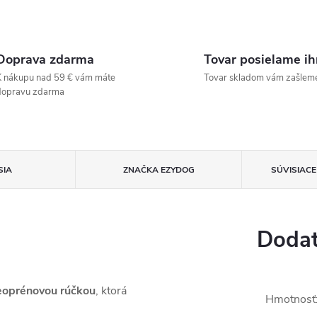
Doprava zdarma
Tovar posielame i
 nákupu nad 59 € vám máte
Tovar skladom vám zašlem
dopravu zdarma
SIA
ZNAČKA
EZYDOG
SÚVISIAC
Dodat
oprénovou rúčkou
, ktorá
Hmotnosť