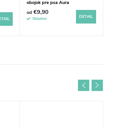
obojok pre psa Aura
Golden 
€9,90
€21
od
od
DETAIL
Skladom
Sklad
ETAIL