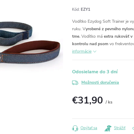
Kód:
EZY1
Vodítko Ezydog Soft Trainer je 
ruku. V
yrobené z pevného nylon
tme.
Vodítko má
extra rukoväť v 
kontrolu nad psom
vo frekventov
informácie
Odosielame do 3 dní
Možnosti doručenia
€31,90
/ ks
Jednotková
cena:
Opýtať sa
Strážiť