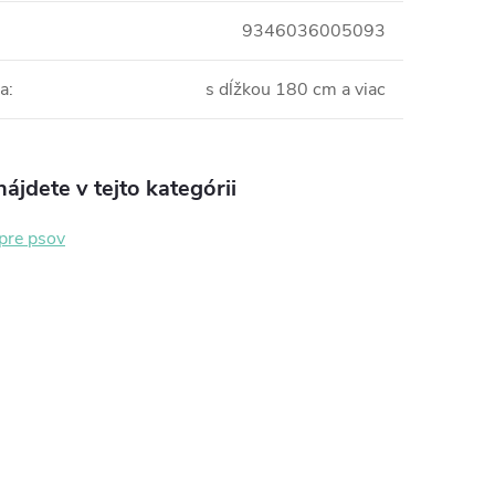
9346036005093
ka
:
s dĺžkou 180 cm a viac
ájdete v tejto kategórii
pre psov