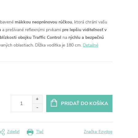
vybavené
mäkkou neoprénovou rúčkou
, ktorá chráni vašu
u
a prešívané reflexnými prvkami
pre lepšiu viditeľnosť v
blízkosti obojku Traffic Control
na
rýchlu a bezpečnú
aných oblastiach. Dĺžka vodítka je 180 cm.
Detailné
PRIDAŤ DO KOŠÍKA
Zdieľať
Tlač
Značka:
Ezydog