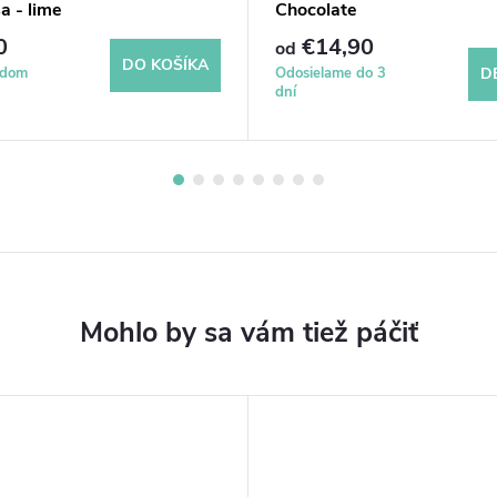
a - lime
Chocolate
0
€14,90
od
DO KOŠÍKA
adom
Odosielame do 3
D
dní