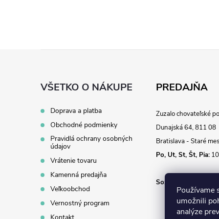
Z
á
VŠETKO O NÁKUPE
PREDAJŇA
p
Doprava a platba
Zuzalo chovateľské p
Obchodné podmienky
ä
Dunajská 64, 811 08
Pravidlá ochrany osobných
Bratislava - Staré me
údajov
t
Po, Ut, St, Št, Pia:
10
Vrátenie tovaru
i
Kamenná predajňa
So:
10:00 - 14:00
Veľkoobchod
Používame s
e
umožnili po
Vernostný program
analýze pre
Kontakt