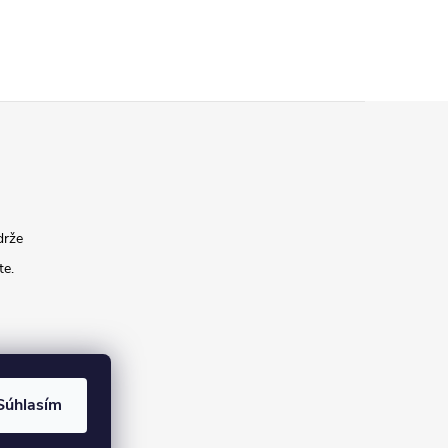
drže
te.
Súhlasím