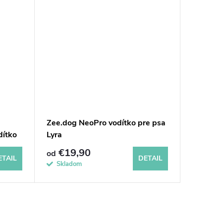
Zee.dog NeoPro vodítko pre psa
Woolly 
dítko
Lyra
Pistachi
180 cm
€19,90
€26,9
od
ETAIL
DETAIL
Skladom
Dočasne 