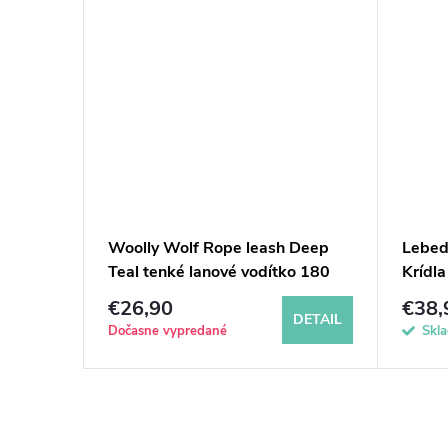
tko pre
Woolly Wolf Rope leash Deep
Lebed
Teal tenké lanové vodítko 180
Krídla
cm
€26,90
€38,
KOŠÍKA
DETAIL
Dočasne vypredané
Skl