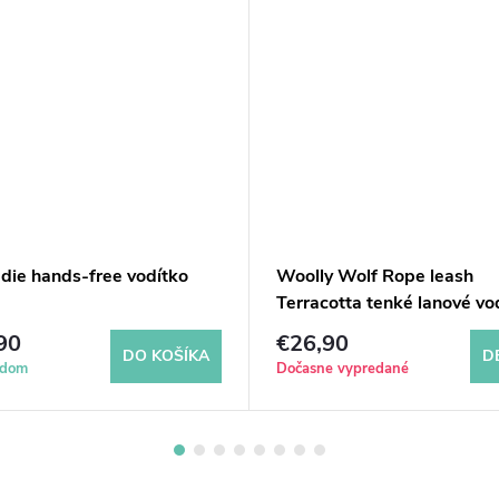
die hands-free vodítko
Woolly Wolf Rope leash
Terracotta tenké lanové vo
180 cm
90
€26,90
DO KOŠÍKA
D
adom
Dočasne vypredané