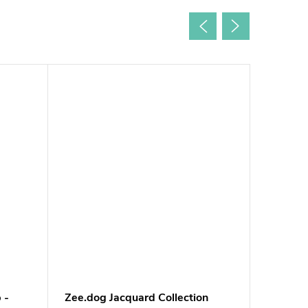
Akcia
 -
Zee.dog Jacquard Collection
Woolly 