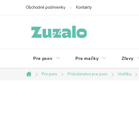
Prejsť
Obchodné podmienky
Kontakty
na
obsah
Pre psov
Pre mačky
Zľavy
Pre psov
Príslušenstvo pre psov
Vodítka
Domov