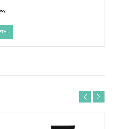
sy -
ETAIL