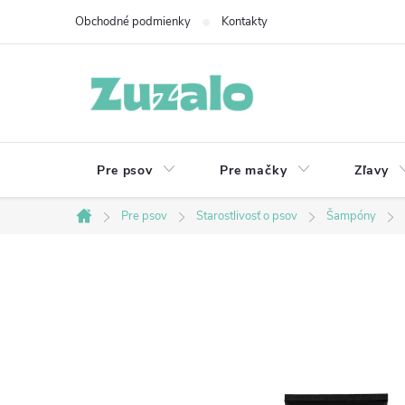
Prejsť
Obchodné podmienky
Kontakty
na
obsah
Pre psov
Pre mačky
Zľavy
Pre psov
Starostlivosť o psov
Šampóny
Domov