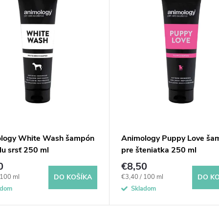
logy White Wash šampón
Animology Puppy Love ša
lu srsť 250 ml
pre šteniatka 250 ml
0
€8,50
ová
Jednotková
 100 ml
€3,40 / 100 ml
DO KOŠÍKA
DO KO
cena:
adom
Skladom