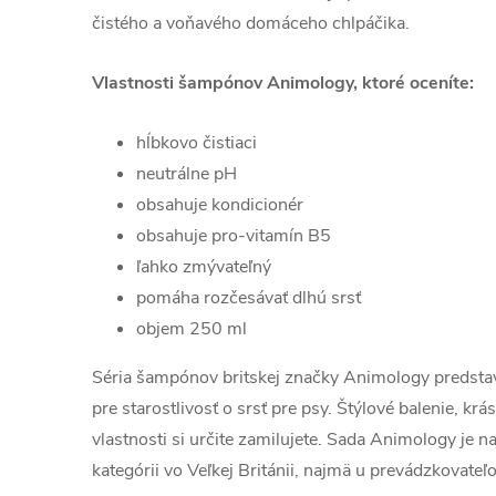
čistého a voňavého domáceho chlpáčika.
Vlastnosti šampónov Animology, ktoré oceníte:
hĺbkovo čistiaci
neutrálne pH
obsahuje kondicionér
obsahuje pro-vitamín B5
ľahko zmývateľný
pomáha rozčesávať dlhú srsť
objem 250 ml
Séria šampónov britskej značky Animology predsta
pre starostlivosť o srsť pre psy. Štýlové balenie, kr
vlastnosti si určite zamilujete. Sada Animology je 
kategórii vo Veľkej Británii, najmä u prevádzkovateľ