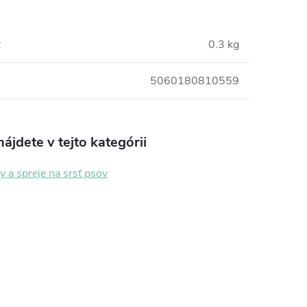
:
0.3 kg
5060180810559
ájdete v tejto kategórii
 a spreje na srsť psov