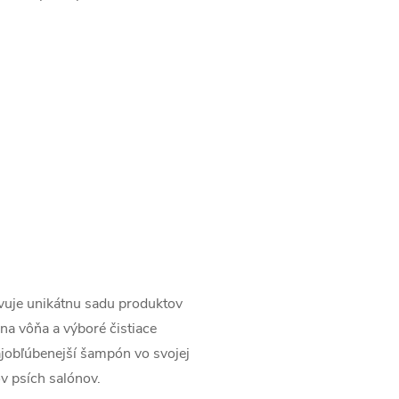
vuje unikátnu sadu produktov
ásna vôňa a výboré čistiace
najobľúbenejší šampón vo svojej
ov psích salónov.