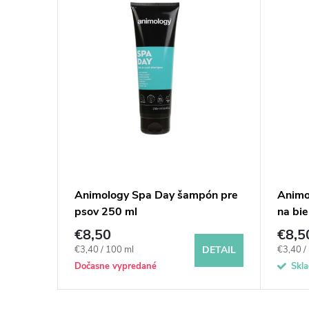
ddie
Animology Spa Day šampón pre
Animo
psov 250 ml
na bie
€8,50
€8,5
DETAIL
Jednotková
Jednotk
€3,40 / 100 ml
€3,40 /
DETAIL
cena:
cena:
Dočasne vypredané
Skl