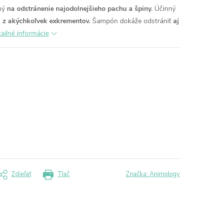
ený
na odstránenie najodolnejšieho pachu a špiny.
Účinný
 z akýchkoľvek exkrementov.
Šampón dokáže odstrániť
aj
ailné informácie
Zdieľať
Tlač
Značka:
Animology