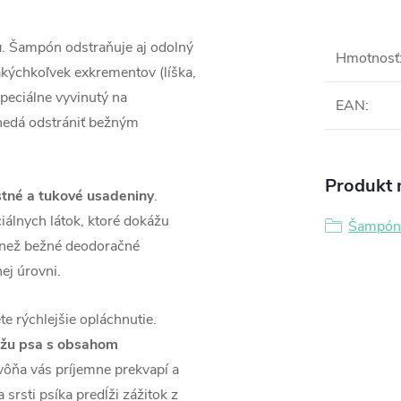
u
. Šampón odstraňuje aj odolný
Hmotnosť
akýchkoľvek exkrementov (líška,
peciálne vyvinutý na
EAN
:
 nedá odstrániť bežným
Produkt n
tné a tukové usadeniny
.
iálnych látok, ktoré dokážu
Šampóny
 než bežné deodoračné
ej úrovni.
e rýchlejšie opláchnutie.
ožu psa s obsahom
vôňa vás príjemne prekvapí a
 srsti psíka predĺži zážitok z