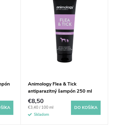
mpón
Animology Flea & Tick
Animolo
antiparazitný šampón 250 ml
Powder 
250 ml
€8,50
€5,60
Jednotková
Jednotkov
€3,40 / 100 ml
€2,24 / 1
ŠÍKA
DO KOŠÍKA
cena:
cena:
Skladom
Sklad