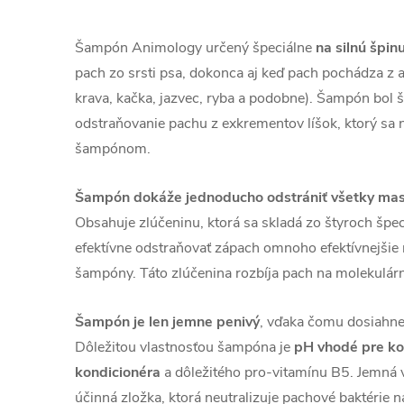
Šampón Animology určený špeciálne
na silnú špin
pach zo srsti psa, dokonca aj keď pach pochádza z 
krava, kačka, jazvec, ryba a podobne). Šampón bol š
odstraňovanie pachu z exkrementov líšok, ktorý sa
šampónom.
Šampón dokáže jednoducho odstrániť všetky mas
Obsahuje zlúčeninu, ktorá sa skladá zo štyroch špec
efektívne odstraňovať zápach omnoho efektívnejšie
šampóny. Táto zlúčenina rozbíja pach na molekulárn
Šampón je len jemne penivý
, vďaka čomu dosiahnet
Dôležitou vlastnosťou šampóna je
pH vhodé pre k
kondicionéra
a dôležitého pro-vitamínu B5. Jemná 
účinná zložka, ktorá neutralizuje pachové baktérie na