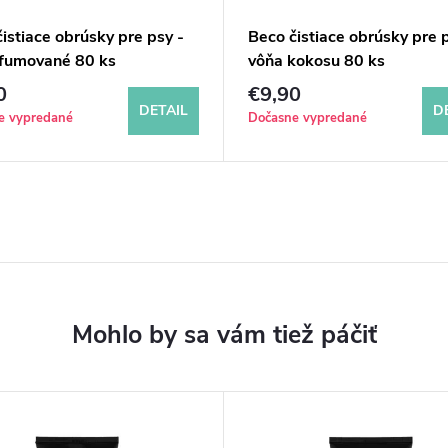
istiace obrúsky pre psy -
Beco čistiace obrúsky pre p
fumované 80 ks
vôňa kokosu 80 ks
0
€9,90
DETAIL
D
e vypredané
Dočasne vypredané