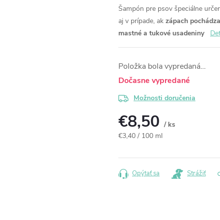
Šampón pre psov špeciálne urč
aj v prípade, ak
zápach pochádza
mastné a tukové usadeniny
Det
Položka bola vypredaná…
Dočasne vypredané
Možnosti doručenia
€8,50
/ ks
Jednotková
€3,40 / 100 ml
cena:
Opýtať sa
Strážiť