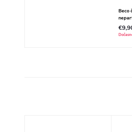
Beco č
nepar
€9,9
Dočasn