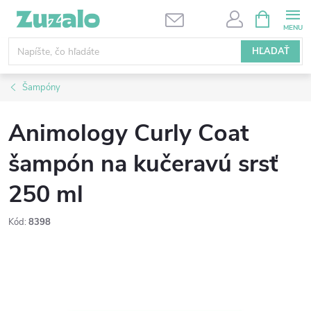
Prejsť
NÁKUPN
KOŠÍK
na
obsah
HĽADAŤ
Šampóny
Animology Curly Coat
šampón na kučeravú srsť
250 ml
Kód:
8398