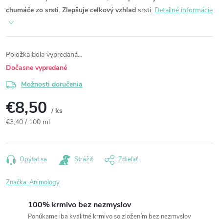
chumáče zo srsti.
Zlepšuje celkový vzhľad
srsti.
Detailné informácie
Položka bola vypredaná…
Dočasne vypredané
Možnosti doručenia
€8,50
/ ks
Jednotková
€3,40 / 100 ml
cena:
Opýtať sa
Strážiť
Zdieľať
Značka:
Animology
100% krmivo bez nezmyslov
Ponúkame iba kvalitné krmivo so zložením bez nezmyslov