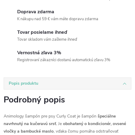
Doprava zdarma
K nákupu nad 59 € vám máte dopravu zdarma
Tovar posielame ihneď
Tovar skladom vám zašleme ihneď
Vernostná zľava 3%
Registrovaní zákazníci dostanú automatickú zľavu 3%
Popis produktu
Podrobný popis
Animology šampón pre psy Curly Coat je šampón
špeciálne
navrhnutý na kučeravú srsť.
Je
obohatený o kondicionér, ovsené
vločky a bambucké maslo
, vďaka čomu pomáha odstraňovať