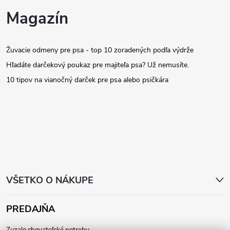
Z
Magazín
á
Žuvacie odmeny pre psa - top 10 zoradených podľa výdrže
p
Hľadáte darčekový poukaz pre majiteľa psa? Už nemusíte.
ä
10 tipov na vianočný darček pre psa alebo psičkára
t
i
e
VŠETKO O NÁKUPE
PREDAJŇA