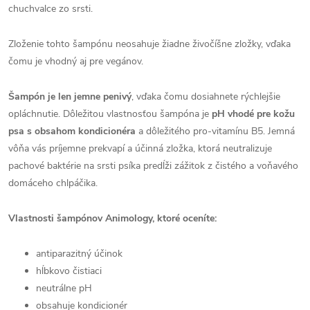
chuchvalce zo srsti.
Zloženie tohto šampónu neosahuje žiadne živočíšne zložky, vďaka
čomu je vhodný aj pre vegánov.
Šampón je len jemne penivý
, vďaka čomu dosiahnete rýchlejšie
opláchnutie. Dôležitou vlastnosťou šampóna je
pH vhodé pre kožu
psa s obsahom kondicionéra
a dôležitého pro-vitamínu B5. Jemná
vôňa vás príjemne prekvapí a účinná zložka, ktorá neutralizuje
pachové baktérie na srsti psíka predĺži zážitok z čistého a voňavého
domáceho chlpáčika.
Vlastnosti šampónov Animology, ktoré oceníte:
antiparazitný účinok
hĺbkovo čistiaci
neutrálne pH
obsahuje kondicionér