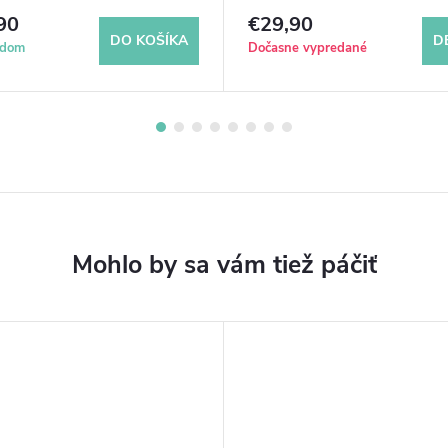
composite
90
€29,90
DO KOŠÍKA
D
adom
Dočasne vypredané