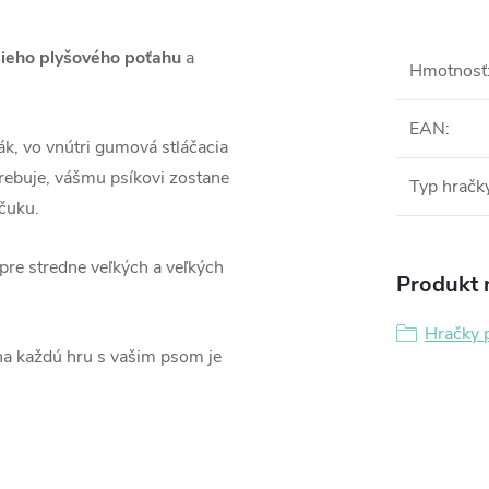
ieho plyšového poťahu
a
Hmotnosť
EAN
:
ák, vo vnútri gumová stláčacia
trebuje, vášmu psíkovi zostane
Typ hračk
čuku.
pre stredne veľkých a veľkých
Produkt n
Hračky 
 na každú hru s vašim psom je