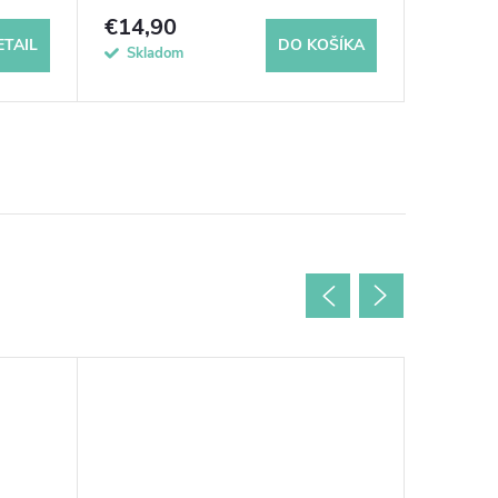
Slider
€14,90
€31,9
ETAIL
DO KOŠÍKA
Skladom
Dočasne 