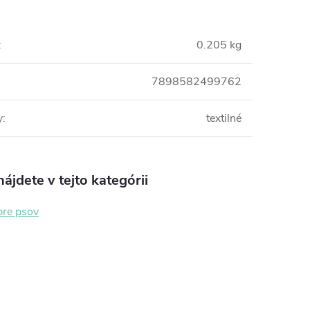
:
0.205 kg
7898582499762
y
:
textilné
ájdete v tejto kategórii
pre psov