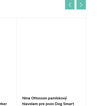
Nina Ottosson pamlskový
Nina Ot
rker
hlavolam pre psov Dog Smart
hlavola