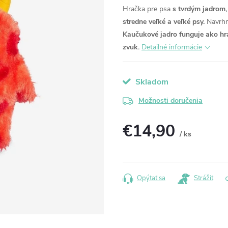
Hračka pre psa
s tvrdým jadrom
stredne veľké a veľké psy.
Navrhn
Kaučukové jadro funguje ako hr
zvuk.
Detailné informácie
Skladom
Možnosti doručenia
€14,90
/ ks
Jednotková
cena:
Opýtať sa
Strážiť