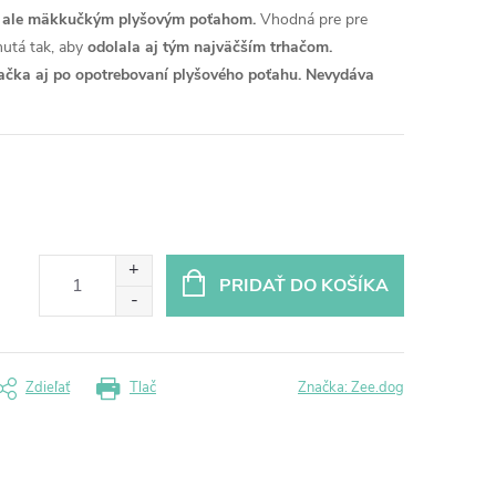
, ale mäkkučkým plyšovým poťahom.
Vhodná pre pre
utá tak, aby
odolala aj tým najväčším trhačom.
ačka aj po opotrebovaní plyšového poťahu.
Nevydáva
PRIDAŤ DO KOŠÍKA
Zdieľať
Tlač
Značka:
Zee.dog