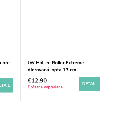
a pre
JW Hol-ee Roller Extreme
Zee.dog
dierovaná lopta 13 cm
Greg 1
€12,90
€11,9
DETAIL
ETAIL
Dočasne vypredané
Sklad