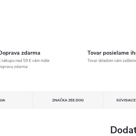
Doprava zdarma
Tovar posielame i
 nákupu nad 59 € vám máte
Tovar skladom vám zašlem
dopravu zdarma
SIA
ZNAČKA
ZEE.DOG
SÚVISIAC
Dodat