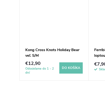
ggplant
Kong Cross Knots Holiday Bear
Ferrib
eny
veľ. S/M
lopto
€12,90
€7,9
DETAIL
DO KOŠÍKA
Odosielame do 1 - 2
Skl
dní