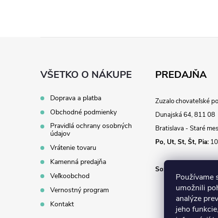
Z
á
VŠETKO O NÁKUPE
PREDAJŇA
p
Doprava a platba
Zuzalo chovateľské p
Obchodné podmienky
ä
Dunajská 64, 811 08
Pravidlá ochrany osobných
Bratislava - Staré me
údajov
t
Po, Ut, St, Št, Pia:
10
Vrátenie tovaru
i
Kamenná predajňa
So:
10:00 - 14:00
Veľkoobchod
Používame s
e
umožnili po
Vernostný program
analýze pre
Kontakt
jeho funkcie