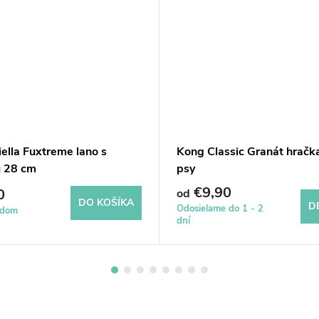
iella Fuxtreme lano s
Kong Classic Granát hračk
u 28 cm
psy
€9,90
0
od
DO KOŠÍKA
D
Odosielame do 1 - 2
adom
dní