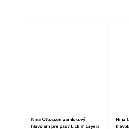
ý
Nina Ottosson pamlskový
Nina 
Smart
hlavolam pre psov Lickin' Layers
hlavo