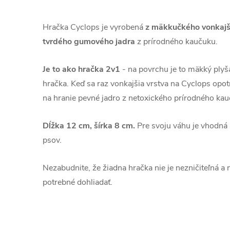
Hračka Cyclops je vyrobená
z mäkkučkého vonkajš
tvrdého gumového jadra
z prírodného kaučuku.
Je to ako hračka 2v1
- na povrchu je to mäkký plyš
hračka. Keď sa raz vonkajšia vrstva na Cyclops opo
na hranie pevné jadro z netoxického prírodného kau
Dĺžka 12 cm, šírka 8 cm.
Pre svoju váhu je vhodná 
psov.
Nezabudnite, že žiadna hračka nie je nezničiteľná a
potrebné dohliadať.