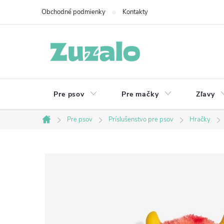
Prejsť
Obchodné podmienky
Kontakty
na
obsah
Pre psov
Pre mačky
Zľavy
Pre psov
Príslušenstvo pre psov
Hračky
Domov