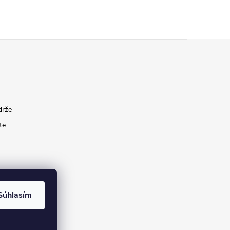
drže
te.
Súhlasím