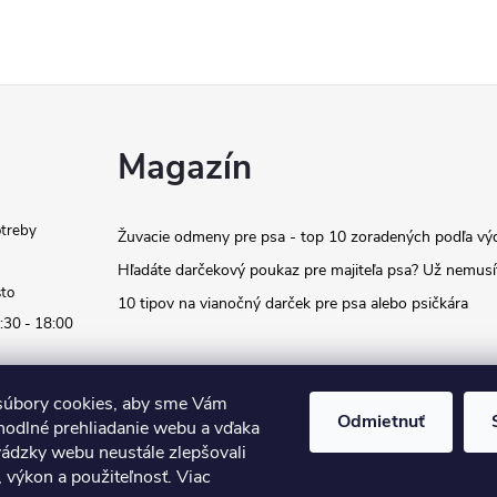
Magazín
otreby
Žuvacie odmeny pre psa - top 10 zoradených podľa vý
Hľadáte darčekový poukaz pre majiteľa psa? Už nemusí
sto
10 tipov na vianočný darček pre psa alebo psičkára
:30 - 18:00
úbory cookies, aby sme Vám
Odmietnuť
hodlné prehliadanie webu a vďaka
vádzky webu neustále zlepšovali
, výkon a použiteľnosť. Viac