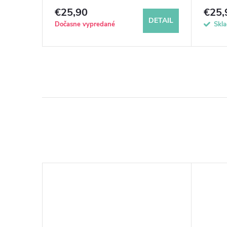
€25,90
€25,
DETAIL
DETAIL
Dočasne vypredané
Skl