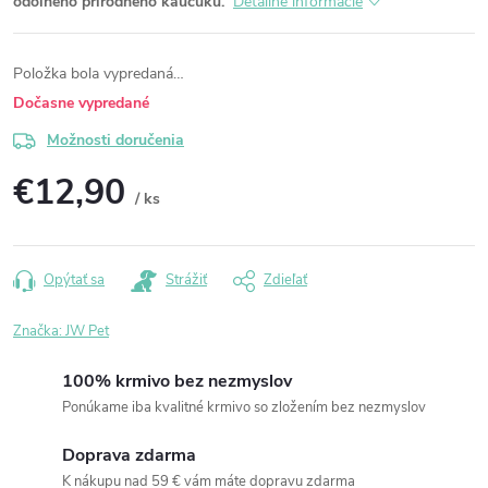
odolného prírodného kaučuku.
Detailné informácie
Položka bola vypredaná…
Dočasne vypredané
Možnosti doručenia
€12,90
/ ks
Jednotková
cena:
Opýtať sa
Strážiť
Zdieľať
Značka:
JW Pet
100% krmivo bez nezmyslov
Ponúkame iba kvalitné krmivo so zložením bez nezmyslov
Doprava zdarma
K nákupu nad 59 € vám máte dopravu zdarma