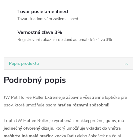
Tovar posielame ihneď
Tovar skladom vám zašleme ihneď
Vernostná zľava 3%
Registrovaní zákazníci dostanú automatickú zľavu 3%
Popis produktu
Podrobný popis
JW Pet Hol-ee Roller Extreme je zábavná všestranná loptička pre
psov, ktorá umožňuje psom
hrať sa rôznymi spôsobmi!
Lopta JW Hol-ee Roller je vyrobená z mäkkej pružnej gumy, má
jedinečný otvorený dizajn
, ktorý umožňuje
vkladať do vnútra
maškrty, iné malé hračky, kocky ľadu
alebo čokoľvek na čo si