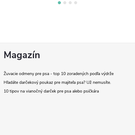
Z
Magazín
á
Žuvacie odmeny pre psa - top 10 zoradených podľa výdrže
p
Hľadáte darčekový poukaz pre majiteľa psa? Už nemusíte.
ä
10 tipov na vianočný darček pre psa alebo psičkára
t
i