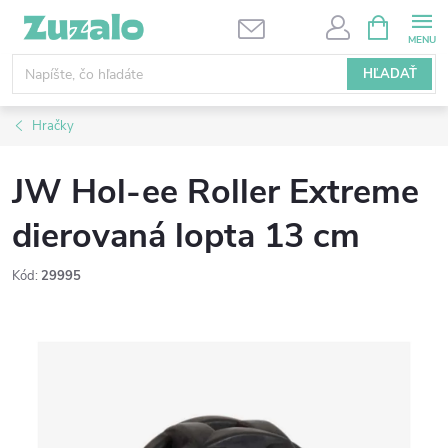
Prejsť
NÁKUPN
KOŠÍK
na
obsah
HĽADAŤ
Hračky
JW Hol-ee Roller Extreme
dierovaná lopta 13 cm
Kód:
29995