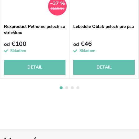
–37 %
€119,90
Rexproduct Pethome pelech so
Lebeddie Oblak pelech pre psa
strieškou
€100
€46
od
od
Skladom
Skladom
DETAIL
DETAIL
Z