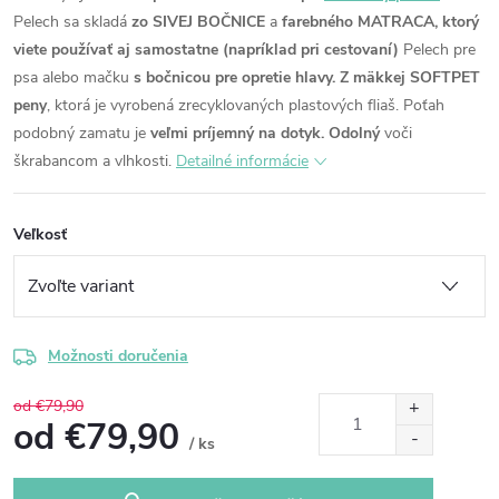
Pelech sa skladá
zo SIVEJ BOČNICE
a
farebného MATRACA, ktorý
viete používať aj samostatne (napríklad pri cestovaní)
Pelech pre
psa alebo mačku
s bočnicou pre opretie hlavy.
Z mäkkej SOFTPET
peny
, ktorá je vyrobená zrecyklovaných plastových fliaš.
Poťah
podobný zamatu je
veľmi príjemný na dotyk.
Odolný
voči
škrabancom a vlhkosti.
Detailné informácie
Veľkosť
Možnosti doručenia
od €79,90
od
€79,90
/ ks
Jednotková
cena: