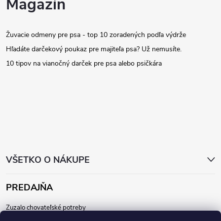
Magazín
á
Žuvacie odmeny pre psa - top 10 zoradených podľa výdrže
p
Hľadáte darčekový poukaz pre majiteľa psa? Už nemusíte.
ä
10 tipov na vianočný darček pre psa alebo psičkára
t
i
e
VŠETKO O NÁKUPE
PREDAJŇA
Zuzalo chovateľské potreby
Dunajská 64, 811 08