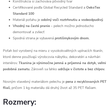
Konštrukcia si zachováva pôvodný tvar
Certifikované podľa Global Recycled Standard a
OekoTex
Standard 100
Materiál poťahu je
odolný voči roztrhnutiu a vodeodpudivý.
Vhodný na časté pranie
– pelech možno jednoducho
demontovať a zvliecť
Spodná strana je vybavená
protišmykovým dnom.
Poťah bol vyrobený na mieru z vysokokvalitných upínacích tkanín,
ktoré denne používajú výrobcovia nábytku, dekoratéri a návrhári
interiérov.
Tkanina je výnimočne jemná a príjemná na dotyk, veľmi
podobná zamatu.
Zároveň sa ľahko
udržuje v čistote a bez chlpov.
Nosným stavebný materiálom pelechu je
pena z recyklovaných PET
fliaš,
pričom 1 kg materiálu dá druhý život až 35 PET fľašiam.
Rozmery: