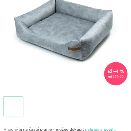
až –4 %
od €79,90
Vhodný aj
na časté pranie - možno dokúpiť
náhradný poťah.