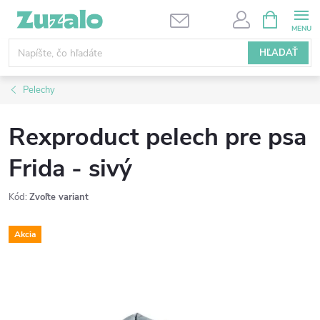
Prejsť
NÁKUPN
KOŠÍK
na
obsah
HĽADAŤ
Pelechy
Rexproduct pelech pre psa
Frida - sivý
Kód:
Zvoľte variant
Akcia