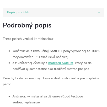
Popis produktu
Podrobný popis
Tento pelech vznikol kombináciou:
konštruckie z
revolučnej SoftPET peny
vyrobenej zo 100%
recyklovaných PET fliaš (sivá bočnica)
a z vnútornej výstelky z
matracu SoftPet
, ktorý sa dá
používať aj samostatne ako tradičný matrac pre psa
Pelechy Frida tak majú vynikajúce vlastnosti ideálne pre majiteľov
psov:
Antilargický materiál sa dá
umývať pod tečúcou
vodou,
neplesnivie