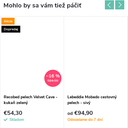
Akcia
Dopredaj
–16 %
€64,90
Recobed pelech Velvet Cave -
Lebeddie Mobedo cestovný
kukaň zelený
pelech - sivý
€54,30
€94,90
od
Skladom
Odosielame do 7 dní