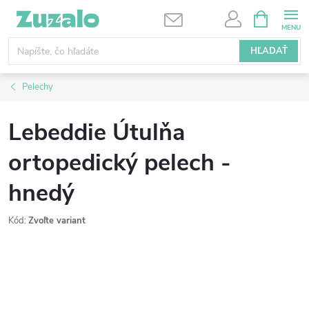
Prejsť
NÁKUPN
KOŠÍK
na
obsah
HĽADAŤ
Pelechy
Lebeddie Útulňa
ortopedický pelech -
hnedý
Kód:
Zvoľte variant