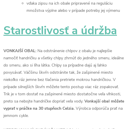
vďaka zipsu na ich obale pripravené na reguláciu
množstva výplne alebo v prípade potreby jej výmenu
Starostlivosť a údržba
VONKAJŠÍ OBAL:
Na odstránenie chlpov z obalu je najlepšie
namočiť handričku a všetky chlpy zhrnúť do jedného smeru, ideálne
do smeru, ako si líha látka. Chlpy sa prípadne dajú aj ľahko
povysávať. Väčšinu škvŕn odstránite tak, že zašpinené miesto
niekoľko ráz jemne bez tlačenia pretriete mokrou handričkou. V
prípade silnejších škvŕn môžete tento postup viac ráz zopakovať.
Trik je v tom dostať na zašpinené miesto dostatočne veľa vlhkosti,
preto sa nebojte handričke dopriať veľa vody.
Vonkajší obal môžete
vyprať v práčke na 30 stupňoch Celzia.
Výrobca odporúča prať na
jemnom cykle.