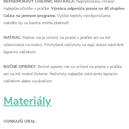
NEPREMOKAVÝ CHRÁNIČ MATRACA:
Nepremokavý chránič
najlepšie očistíte v práčke.
Výrobca odporúča pranie na 40 stupňov
Celzia na jemnom programe.
Vyššie teploty neodporúčame,
nakoľko by sa bavlna mohla zbehnúť.
MATRAC:
Matrac nie je určený na pranie v práčke ani na iné
ošetrovanie na mokro. Prichytené nečistoty sa dajú dobre odstrániť
lepiacim valčekom.
BOČNÉ OPIERKY:
Bočné opierky nie sú určené na pranie v práčke
ani na iné mokré čistenie. Nečistoty najlepšie odstránite lepiacim
valčekom alebo vysávačom.
Materiály
VONKAJŠÍ OBAL: