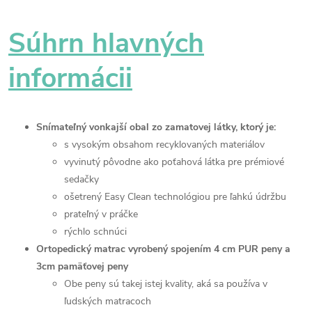
Súhrn hlavných
informácii
Snímateľný vonkajší obal zo zamatovej látky, ktorý je:
s vysokým obsahom recyklovaných materiálov
vyvinutý pôvodne ako poťahová látka pre prémiové
sedačky
ošetrený Easy Clean technológiou pre ľahkú údržbu
prateľný v práčke
rýchlo schnúci
Ortopedický matrac vyrobený spojením 4 cm PUR peny a
3cm pamäťovej peny
Obe peny sú takej istej kvality, aká sa používa v
ľudských matracoch