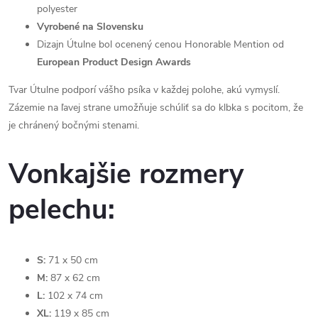
polyester
Vyrobené na Slovensku
Dizajn Útulne bol ocenený cenou Honorable Mention od
European Product Design Awards
Tvar Útulne podporí vášho psíka v každej polohe, akú vymyslí.
Zázemie na ľavej strane umožňuje schúliť sa do klbka s pocitom, že
je chránený bočnými stenami.
Vonkajšie rozmery
pelechu:
S:
71 x 50 cm
M:
87 x 62 cm
L:
102 x 74 cm
XL:
119 x 85 cm