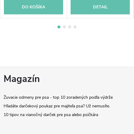
DO KOŠÍKA
DETAIL
Z
Magazín
á
Žuvacie odmeny pre psa - top 10 zoradených podľa výdrže
p
Hľadáte darčekový poukaz pre majiteľa psa? Už nemusíte.
ä
10 tipov na vianočný darček pre psa alebo psičkára
t