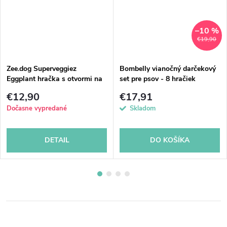
–10 %
€19,90
Zee.dog Superveggiez
Bombelly vianočný darčekový
Eggplant hračka s otvormi na
set pre psov - 8 hračiek
odmeny
€12,90
€17,91
Dočasne vypredané
Skladom
DETAIL
DO KOŠÍKA