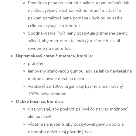
Pamäťová pena po zahriatí zmäkne, a tým odľahčí tlak
na kĺby vyvíjaný vlastnou váhou. Starším a ťažším
psíkom pamäťová pena pomáha uľaviť od bolesti a
celkovo zvyšuje ich komfort
Spodná vrstva PUR peny poskytuje primerane pevný
základ, aby matrac zostal mäkký a zároveň zaistil
rovnomernú oporu tela
Nepremokavý chránič matraca, ktorý je:
prateľný
lemovaný sťahovacou gumou, aby sa ľahko navliekal na
matrac a pevne držal na mieste
vyrobený zo 100% organickej bavlny a laminovaný
100% polyuretánom
Mäkké bočnice, ktoré sú
:
dizajnované, aby poskytli psíkovi čo najviac možností,
ako sa uložiť
výdatne nahustené, aby poskytovali pevnú oporu a
dlhodobo držali svoj pôvodný tvar