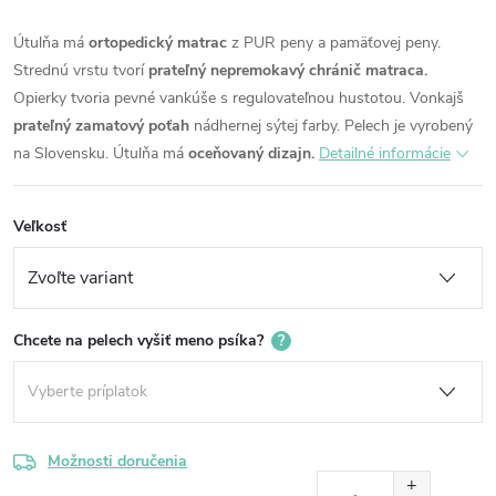
Útulňa má
ortopedický matrac
z PUR peny a pamäťovej peny.
Strednú vrstu tvorí
prateľný nepremokavý chránič matraca.
Opierky tvoria pevné vankúše s regulovateľnou hustotou.
Vonkajš
prateľný zamatový poťah
nádhernej sýtej farby.
Pelech je vyrobený
na Slovensku.
Útulňa má
oceňovaný dizajn.
Detailné informácie
Veľkosť
Chcete na pelech vyšiť meno psíka?
?
Možnosti doručenia