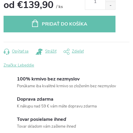
od
€139,90
/ ks
Jednotková
cena:
PRIDAŤ DO KOŠÍKA
Opýtať sa
Strážiť
Zdieľať
Značka:
Lebeddie
100% krmivo bez nezmyslov
Ponúkame iba kvalitné krmivo so zložením bez nezmyslov
Doprava zdarma
K nákupu nad 59 € vám máte dopravu zdarma
Tovar posielame ihneď
Tovar skladom vám zašleme ihneď