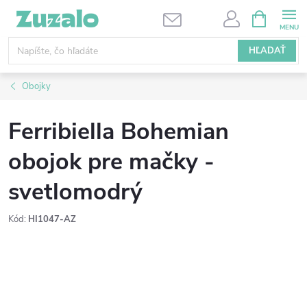
Prejsť
NÁKUPN
KOŠÍK
na
obsah
HĽADAŤ
Obojky
Ferribiella Bohemian
obojok pre mačky -
svetlomodrý
Kód:
HI1047-AZ