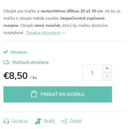
Obojok pre mačku
s nastaviteľnou dĺžkou 20 až 30 cm
. Ak by sa
mačka o obojok niekde zasekla,
bezpečnostné zapínanie
rozopne.
Obojok
nemá zvonček,
ktorý by mačku zbytočne
rozptyľoval.
Detailné informácie
Skladom
Možnosti doručenia
€8,50
/ ks
Jednotková
cena:
PRIDAŤ DO KOŠÍKA
Opýtať sa
Strážiť
Zdieľať