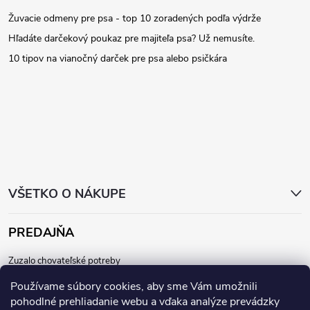
Žuvacie odmeny pre psa - top 10 zoradených podľa výdrže
p
Hľadáte darčekový poukaz pre majiteľa psa? Už nemusíte.
ä
10 tipov na vianočný darček pre psa alebo psičkára
t
i
e
VŠETKO O NÁKUPE
PREDAJŇA
Zuzalo chovateľské potreby
Dunajská 64, 811 08
Používame súbory cookies, aby sme Vám umožnili
Bratislava - Staré mesto
pohodlné prehliadanie webu a vďaka analýze prevádzky