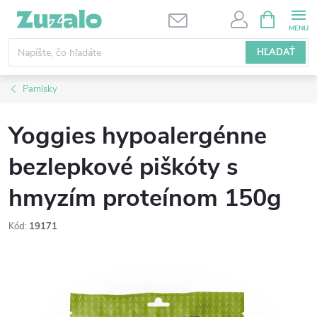
Prejsť
NÁKUPN
KOŠÍK
na
obsah
HĽADAŤ
Pamlsky
Yoggies hypoalergénne
bezlepkové piškóty s
hmyzím proteínom 150g
Kód:
19171