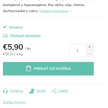
bezlepkové a hypoalergénne.
Bez obilia, sóje, chémie,
dochucovadiel a cukru.
Detailné informácie
Skladom
Možnosti doručenia
€5,90
/ ks
Jednotková
€39,33 / 1 kg
cena:
PRIDAŤ DO KOŠÍKA
Opýtať sa
Strážiť
Zdieľať
Značka:
Yoggies