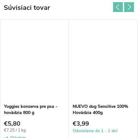
Súvisiaci tovar
Yoggies konzerva pre psa -
NUEVO dog Sensitive 100%
hovädzia 800 g
Hovädzia 400g
€5,80
€3,99
Jednotková
€7,25 / 1 kg
Odosielame do 1 - 2 dní
cena:
Skladom