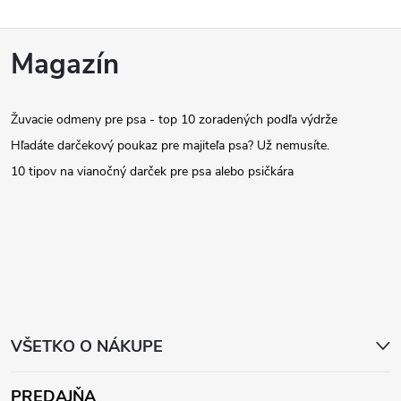
Z
Magazín
á
Žuvacie odmeny pre psa - top 10 zoradených podľa výdrže
p
Hľadáte darčekový poukaz pre majiteľa psa? Už nemusíte.
ä
10 tipov na vianočný darček pre psa alebo psičkára
t
i
e
VŠETKO O NÁKUPE
PREDAJŇA