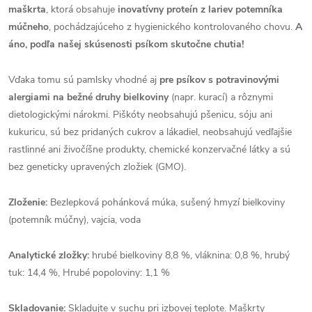
maškrta
, ktorá obsahuje
inovatívny proteín z lariev potemníka
múčneho
, pochádzajúceho z hygienického kontrolovaného chovu.
A
áno, podľa našej skúsenosti psíkom skutočne chutia!
Vďaka tomu sú pamlsky vhodné aj
pre psíkov s potravinovými
alergiami na bežné druhy bielkoviny
(napr. kurací) a rôznymi
dietologickými nárokmi. Piškóty neobsahujú pšenicu, sóju ani
kukuricu, sú bez pridaných cukrov a lákadiel, neobsahujú vedľajšie
rastlinné ani živočíšne produkty, chemické konzervačné látky a sú
bez geneticky upravených zložiek (GMO).
Zloženie:
Bezlepková pohánková múka, sušený hmyzí bielkoviny
(potemník múčny), vajcia, voda
Analytické zložky:
hrubé bielkoviny 8,8 %, vláknina: 0,8 %, hrubý
tuk: 14,4 %, Hrubé popoloviny: 1,1 %
Skladovanie:
Skladujte v suchu pri izbovej teplote. Maškrty