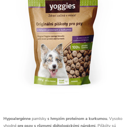
Hypoalergénne
pamlsky
s hmyzím proteínom a kurkumou.
Vysoko
vhodné
pre psov s rôznymi diétologickými nárokmi.
Piškóty sú