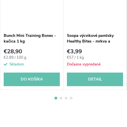
Bunch Mini Training Bones -
Soopa výcvikové pamlsky
kačica 1 kg
Healthy Bites - mrkva a
tekvicové semienka 50 g
€28,90
€3,99
Jednotková
Jednotková
€2,89 / 100 g
€57 / 1 kg
cena:
cena:
Skladom
Dočasne vypredané
DO KOŠÍKA
DETAIL