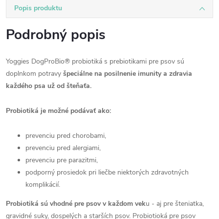
Popis produktu
Podrobný popis
Yoggies DogProBio® probiotiká s prebiotikami pre psov sú
doplnkom potravy
špeciálne na posilnenie imunity a zdravia
každého psa už od šteňaťa.
Probiotiká je možné podávať ako:
prevenciu pred chorobami,
prevenciu pred alergiami,
prevenciu pre parazitmi,
podporný prosiedok pri liečbe niektorých zdravotných
komplikácií.
Probiotiká sú vhodné pre psov v každom vek
u - aj pre šteniatka,
gravidné suky, dospelých a starších psov. Probiotioká pre psov