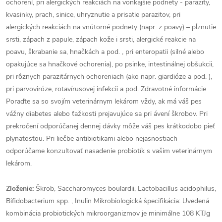
ochorení, pri alergických reakciách na vonkajšie podnety - parazity,
kvasinky, prach, sinice, uhryznutie a prisatie parazitov, pri
alergických reakciách na vnútorné podnety (napr. z poavy) – pĺznutie
srsti, zápach z papule, zápach kože i srsti, alergické reakcie na
poavu, škrabanie sa, hnačkách a pod. , pri enteropatii (silné alebo
opakujúce sa hnačkové ochorenia), po psinke, intestinálnej obšukcii,
pri rôznych parazitárnych ochoreniach (ako napr. giardióze a pod. ),
pri parvoviróze, rotavírusovej infekcii a pod. Zdravotné informácie
Poraďte sa so svojím veterinárnym lekárom vždy, ak má váš pes
vážny diabetes alebo ťažkosti prejavujúce sa pri ávení škrobov. Pri
prekročení odporúčanej dennej dávky môže váš pes krátkodobo pieť
plynatosťou. Pri liečbe antibiotikami alebo nejasnostiach
odporúčame konzultovať nasadenie probiotík s vašim veterinárnym
lekárom.
Zloženie:
Škrob, Saccharomyces boulardii, Lactobacillus acidophilus,
Bifidobacterium spp. , Inulin Mikrobiologická špecifikácia: Uvedená
kombinácia probiotických mikroorganizmov je minimálne 108 KTJg