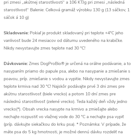
pri zmesi „akútnej starostlivosti“ a 106 KTJg pri zmesi „následná
starostlivosť“ Balenie: Celková gramáž výrobku 130 g (13 sáčkov, 1
sáčok á 10 g)
Skladovanie:
Pokiaľ je produkt skladovaný pri teplote +4°C jeho
vanlivosť bude 24 mesiacov od dátumu uvedeného na krabičke.
Nikdy nevystavujte zmes teplote nad 30 °C!
Dávkovanie:
Zmes DogProBio® je určená na orálne podávanie, a to
nasypaním priamo do papule psa, alebo na nasypanie a zmiešanie s
poavou, príp. zmiešanie s vodou a vypitie. Nikdy nevystavujte zmes
teplote krmiva nad 30 °C! Najskôr podávajte prvé 3 dni zmes pre
akútnu starostlivosť (biele vrecko) a potom 10 dní zmes pre
následnú starostlivosť (zelené vrecko). Teda každý deň vždy jedno
vrecko(*). Obsah vrecka nasypte na krmivo a zmiešajte alebo
nechajte rozpustiť vo vlažnej vode do 30 °C a nechajte psa vypiť
(príp. dávkujte siekačkou do krku psa). * Poznámka: V prípade, že
máte psa do 5 kg hmotnosti, je možné dennú dávku rozdeliť na