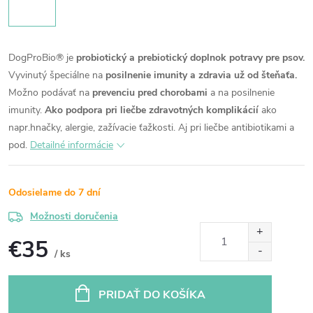
DogProBio® je
probiotický a prebiotický doplnok potravy pre psov.
Vyvinutý špeciálne na
posilnenie imunity a zdravia už od šteňaťa.
Možno podávať na
prevenciu pred chorobami
a na posilnenie
imunity.
Ako podpora pri liečbe zdravotných komplikácií
ako
napr.hnačky, alergie, zažívacie ťažkosti.
Aj pri liečbe antibiotikami a
pod.
Detailné informácie
Odosielame do 7 dní
Možnosti doručenia
€35
/ ks
Jednotková
cena:
PRIDAŤ DO KOŠÍKA