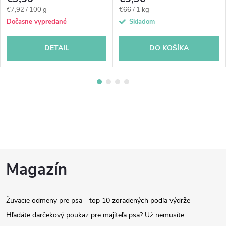
Jednotková
Jednotková
€7,92 / 100 g
€66 / 1 kg
cena:
cena:
Dočasne vypredané
Skladom
DETAIL
DO KOŠÍKA
Z
Magazín
á
Žuvacie odmeny pre psa - top 10 zoradených podľa výdrže
p
Hľadáte darčekový poukaz pre majiteľa psa? Už nemusíte.