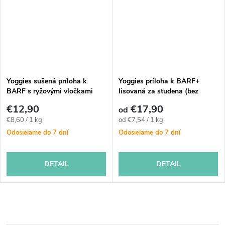
Yoggies sušená príloha k
Yoggies príloha k BARF+
BARF s ryžovými vločkami
lisovaná za studena (bez
750 g
mäsa)
€12,90
€17,90
od
Jednotková
Jednotková
€8,60 / 1 kg
od €7,54 / 1 kg
cena:
cena:
Odosielame do 7 dní
Odosielame do 7 dní
DETAIL
DETAIL