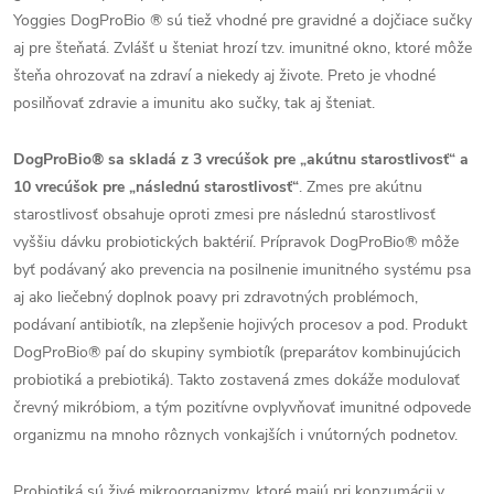
Yoggies DogProBio ® sú tiež vhodné pre gravidné a dojčiace sučky
aj pre šteňatá. Zvlášť u šteniat hrozí tzv. imunitné okno, ktoré môže
šteňa ohrozovať na zdraví a niekedy aj živote. Preto je vhodné
posilňovať zdravie a imunitu ako sučky, tak aj šteniat.
DogProBio® sa skladá z 3 vrecúšok pre „akútnu starostlivosť“ a
10 vrecúšok pre „následnú starostlivosť“
. Zmes pre akútnu
starostlivosť obsahuje oproti zmesi pre následnú starostlivosť
vyššiu dávku probiotických baktérií. Prípravok DogProBio® môže
byť podávaný ako prevencia na posilnenie imunitného systému psa
aj ako liečebný doplnok poavy pri zdravotných problémoch,
podávaní antibiotík, na zlepšenie hojivých procesov a pod. Produkt
DogProBio® paí do skupiny symbiotík (preparátov kombinujúcich
probiotiká a prebiotiká). Takto zostavená zmes dokáže modulovať
črevný mikróbiom, a tým pozitívne ovplyvňovať imunitné odpovede
organizmu na mnoho rôznych vonkajších i vnútorných podnetov.
Probiotiká sú živé mikroorganizmy, ktoré majú pri konzumácii v