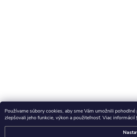
Používame súbory cookies, aby sme Vám umožnili pohodlné p
zlepšovali jeho funkcie, výkon a použiteľnosť. Viac informácií
Nasta