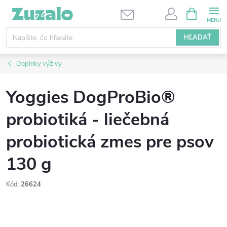
Prejsť
NÁKUPN
KOŠÍK
na
obsah
HĽADAŤ
Doplnky výživy
Yoggies DogProBio®
probiotiká - liečebná
probiotická zmes pre psov
130 g
Kód:
26624