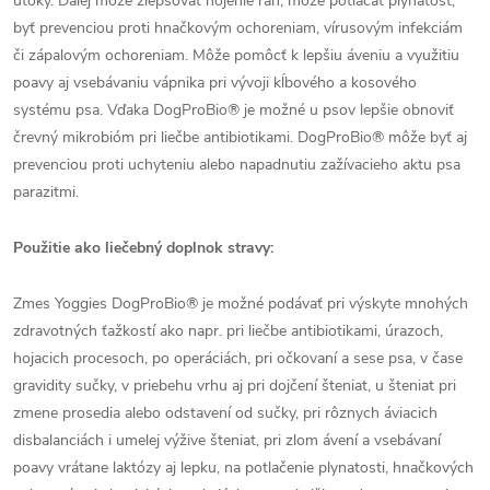
útoky. Ďalej môže zlepšovať hojenie rán, môže potláčať plynatosť,
byť prevenciou proti hnačkovým ochoreniam, vírusovým infekciám
či zápalovým ochoreniam. Môže pomôcť k lepšiu áveniu a využitiu
poavy aj vsebávaniu vápnika pri vývoji kĺbového a kosového
systému psa. Vďaka DogProBio® je možné u psov lepšie obnoviť
črevný mikrobióm pri liečbe antibiotikami. DogProBio® môže byť aj
prevenciou proti uchyteniu alebo napadnutiu zažívacieho aktu psa
parazitmi.
Použitie ako liečebný doplnok stravy:
Zmes Yoggies DogProBio® je možné podávať pri výskyte mnohých
zdravotných ťažkostí ako napr. pri liečbe antibiotikami, úrazoch,
hojacich procesoch, po operáciách, pri očkovaní a sese psa, v čase
gravidity sučky, v priebehu vrhu aj pri dojčení šteniat, u šteniat pri
zmene prosedia alebo odstavení od sučky, pri rôznych áviacich
disbalanciách i umelej výžive šteniat, pri zlom ávení a vsebávaní
poavy vrátane laktózy aj lepku, na potlačenie plynatosti, hnačkových