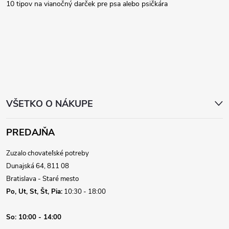
ä
10 tipov na vianočný darček pre psa alebo psičkára
t
i
e
VŠETKO O NÁKUPE
PREDAJŇA
Zuzalo chovateľské potreby
Dunajská 64, 811 08
Bratislava - Staré mesto
Po, Ut, St, Št, Pia:
10:30 - 18:00
So:
10:00 - 14:00