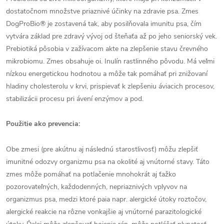
dostatočnom množstve priaznivé účinky na zdravie psa. Zmes
DogProBio® je zostavená tak, aby posilňovala imunitu psa, čím
vytvára základ pre zdravý vývoj od šteňaťa až po jeho seniorský vek.
Prebiotiká pôsobia v zažívacom akte na zlepšenie stavu črevného
mikrobiomu. Zmes obsahuje oi. Inulín rastlinného pôvodu. Má veľmi
nízkou energetickou hodnotou a môže tak pomáhať pri znižovaní
hladiny cholesterolu v krvi, prispievať k zlepšeniu áviacich procesov,
stabilizácii procesu pri ávení enzýmov a pod.
Použitie ako prevencia:
Obe zmesi (pre akútnu aj následnú starostlivosť) môžu zlepšiť
imunitné odozvy organizmu psa na okolité aj vnútorné stavy. Táto
zmes môže pomáhať na potlačenie mnohokrát aj ťažko
pozorovateľných, každodenných, nepriaznivých vplyvov na
organizmus psa, medzi ktoré paia napr. alergické útoky roztočov,
alergické reakcie na rôzne vonkajšie aj vnútorné parazitologické