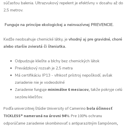
súčasťou balenia. Ultrazvukový repelent je efektívny v dosahu až do
2,5 metrov.
Funguje na princípe ekologickej a neinvazívnej PREVENCIE.
Keďže neobsahuje chemické látky, je
vhodný aj pre gravidné, choré
alebo staršie zvieratá či šteniatka.
Odpudzuje kliešte a blchy bez chemických látok
Prevádzkový rozsah je 2,5 metra
Má certifikáciu IP13 - vlhkosť prístroj nepoškodí, avšak
zariadenie nie je vodeodolné
Zariadenie funguje
minimálne 6 mesiacov
, takže pokryje celú
sezónu kliešťov.
Podľa univerzitnej štúdie University of Camerino
bola účinnosť
TICKLESS® nameraná na úrovni 94%
.
Pre 100% ochranu
odporúčame zariadenie skombinovať s antiparazitným šampónom,