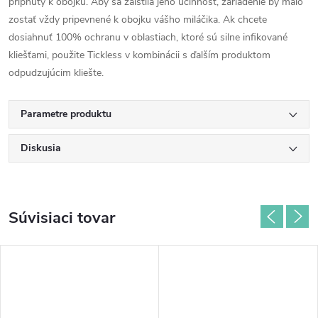
pripnutý k obojku. Aby sa zaistila jeho účinnosť, zariadenie by malo
zostať vždy pripevnené k obojku vášho miláčika. Ak chcete
dosiahnuť 100% ochranu v oblastiach, ktoré sú silne infikované
kliešťami, použite Tickless v kombinácii s ďalším produktom
odpudzujúcim kliešte.
Parametre produktu
Diskusia
Súvisiaci tovar