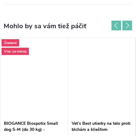
Žiadané
Viac za menej
BIOGANCE Biospotix Small
Vet’s Best utierky na telo proti
dog S-M (do 30 kg) -
blchám a kliešťom
antiparazitný obojok 38 cm