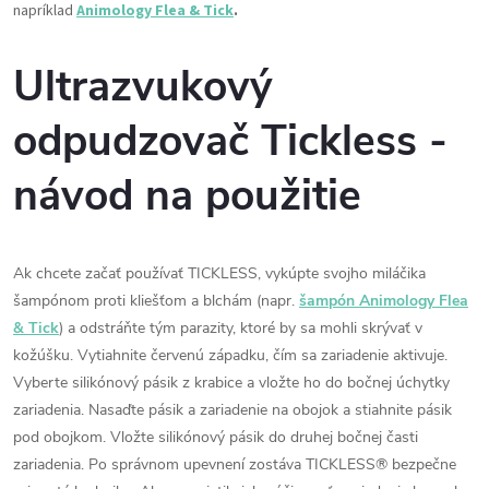
napríklad
Animology Flea & Tick
.
Ultrazvukový
odpudzovač Tickless -
návod na použitie
Ak chcete začať používať TICKLESS, vykúpte svojho miláčika
šampónom proti kliešťom a blchám (napr.
šampón Animology Flea
& Tick
) a odstráňte tým parazity, ktoré by sa mohli skrývať v
kožúšku. Vytiahnite červenú západku, čím sa zariadenie aktivuje.
Vyberte silikónový pásik z krabice a vložte ho do bočnej úchytky
zariadenia. Nasaďte pásik a zariadenie na obojok a stiahnite pásik
pod obojkom. Vložte silikónový pásik do druhej bočnej časti
zariadenia. Po správnom upevnení zostáva TICKLESS® bezpečne