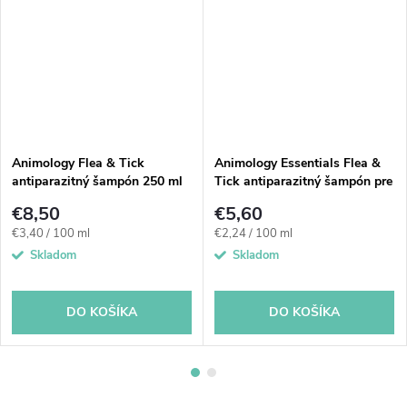
Animology Flea & Tick
Animology Essentials Flea &
antiparazitný šampón 250 ml
Tick antiparazitný šampón pre
psy 250 ml
€8,50
€5,60
Jednotková
Jednotková
€3,40 / 100 ml
€2,24 / 100 ml
cena:
cena:
Skladom
Skladom
DO KOŠÍKA
DO KOŠÍKA