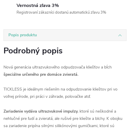
Vernostná zľava 3%
Registrovaní zákazníci dostanú automatickú zľavu 3%
Popis produktu
Podrobný popis
Nová generácia ultrazvukového odpudzovača kliešťov a bĺch
špeciálne určeného pre domáce zvieratá.
TICKLESS je ideálnym riešením na odpudzovanie klieštov pri vo
voľnej prírode, pri práci v záhrade, polovačke atď.
Zariadenie vydáva ultrazvukové impulzy.
ktoré sú neškodné a
nehlučné pre ľudí a zvieratá, ale rušivé pre kliešte a blchy. K obojku
sa zariadenie pripína silnými silikónovými gumičkami, ktoré sú