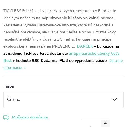
TICKLESS® je číslo 1 v ultrazvukových repelentoch v Európe.
Je
ideálnym riešením
na odpudzovanie klieštov vo voľnej prírode.
Zariadenie vydáva ultrazvukové impulzy,
ktoré sú neškodné a
nehlučné pre cicavce, ale rušivé pre kliešte a blchy.
Ultrazvukový
repelent je efektívny v dosahu 2.5 metra.
Funguje na princípe
ekologickej a neinvazívnej PREVENCIE.
DARČEK
- ku každému
zariadeniu Tickless teraz dostanete
antiparazitické utierky Vet's
Best
v hodnote 9.90 € zdarma! Platí do vypredania zásob.
Detailné
informácie
Farba
Možnosti doručenia