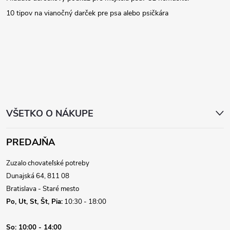
ä
10 tipov na vianočný darček pre psa alebo psičkára
t
i
e
VŠETKO O NÁKUPE
PREDAJŇA
Zuzalo chovateľské potreby
Dunajská 64, 811 08
Bratislava - Staré mesto
Po, Ut, St, Št, Pia:
10:30 - 18:00
So:
10:00 - 14:00