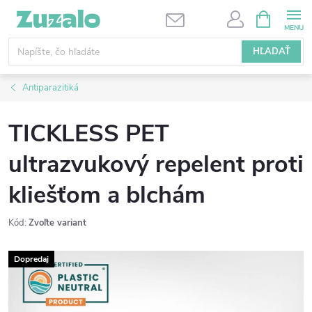
Prejsť
NÁKUPN
KOŠÍK
na
obsah
HĽADAŤ
Antiparazitiká
TICKLESS PET
ultrazvukový repelent proti
kliešťom a blchám
Kód:
Zvoľte variant
Dopredaj