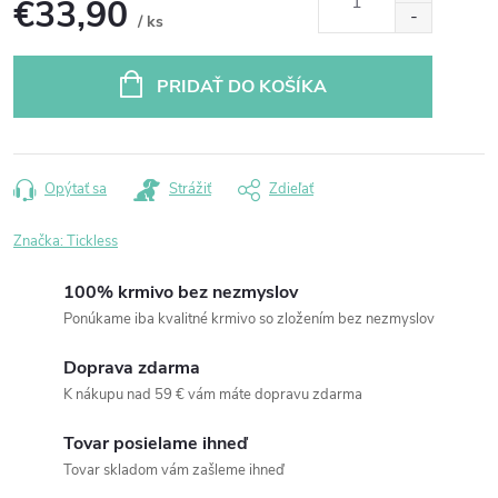
€33,90
/ ks
Jednotková
cena:
PRIDAŤ DO KOŠÍKA
Opýtať sa
Strážiť
Zdieľať
Značka:
Tickless
100% krmivo bez nezmyslov
Ponúkame iba kvalitné krmivo so zložením bez nezmyslov
Doprava zdarma
K nákupu nad 59 € vám máte dopravu zdarma
Tovar posielame ihneď
Tovar skladom vám zašleme ihneď