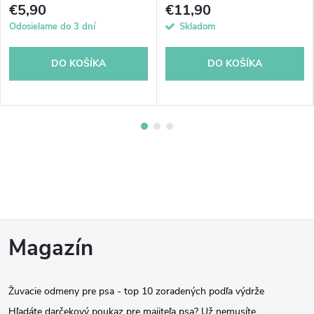
€5,90
€11,90
Odosielame do 3 dní
Skladom
DO KOŠÍKA
DO KOŠÍKA
Z
Magazín
á
Žuvacie odmeny pre psa - top 10 zoradených podľa výdrže
p
Hľadáte darčekový poukaz pre majiteľa psa? Už nemusíte.