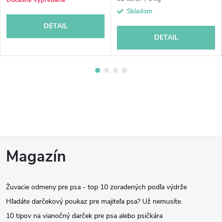
cena:
Skladom
DETAIL
DETAIL
Z
Magazín
á
Žuvacie odmeny pre psa - top 10 zoradených podľa výdrže
p
Hľadáte darčekový poukaz pre majiteľa psa? Už nemusíte.
10 tipov na vianočný darček pre psa alebo psičkára