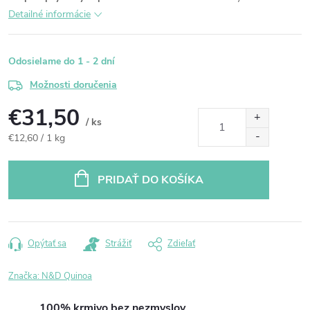
Detailné informácie
Odosielame do 1 - 2 dní
Možnosti doručenia
€31,50
/ ks
Jednotková
€12,60 / 1 kg
cena:
PRIDAŤ DO KOŠÍKA
Opýtať sa
Strážiť
Zdieľať
Značka:
N&D Quinoa
100% krmivo bez nezmyslov