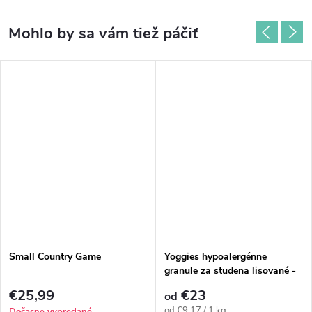
Small Country Game
Yoggies hypoalergénne
granule za studena lisované -
kozie mäso
€25,99
€23
od
Jednotková
od €9,17 / 1 kg
Dočasne vypredané