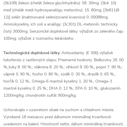
(3b108) železo (chelát železa glycínhydrátu): 58. 30mg; (3b4. 10)
meď (chelát medi hydroxyanalógu metionínu): 15. 80mg; [3b811(8.
12)] selén (inaktivované selenizované kvasnice) 0. 00088mg.
Aminokyseliny, ich soli a analógy: (3c301) DL-metionín, technicky
čistý 3000mg. Senzorické doplnkové látky: výťažok zo zeleného čaju
100mg; výťažok z rozmarínu lekárskeho.
Technologické doplnkové látky:
Antioxidanty: (E 306) výťažok
tokoferolu z rastlinných olejov. Priemerné hodnoty: Bielkoviny 28. 00
%,;tuky 8. 00 %,; vláknina 8. 20 %,; vlhkosť 9. 00 %,; popol 7. 90 %,;
vápnik 0. 90 %,; fosfor 0. 80 %,; sodík 0. 30 %,; draslík 0. 65 %,;
horčík 0. 12 %,; Omega-6 mastné kyseliny 1. 20 %,; Omega-3
mastné kyseliny 0. 25 %,; DHA 0. 12 %,; EPA 0. 10 %,; glukozamín
1200mg/kg; chondroitín sulfát 900mg/kg.
Uchovávajte v uzavretom obale na suchom a chladnom mieste.
Vyrobené 18 mesiacov pred dátumom minimálnej trvanlivosti
uvedenom na balení. Hmotnosť netto, dátum minimálnej trvanlivosti,