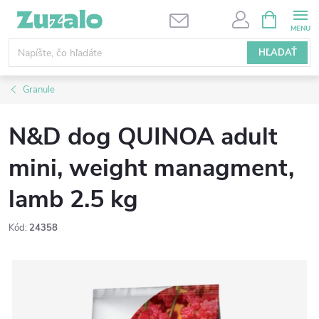
Prejsť
NÁKUPN
KOŠÍK
na
obsah
HĽADAŤ
Granule
N&D dog QUINOA adult
mini, weight managment,
lamb 2.5 kg
Kód:
24358