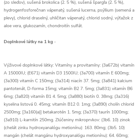
(zo sleďov), sušená brokolica (2. 5 %), sušená špargľa (2. 5 %),
hydrogenfosforečnan vápenatý, sušená lucerna, psýllium (semená a
plevy), chlorid draselný, uhličitan vápenatý, chlorid sodný, výťažok z
aloe vera, glukozamín, chondroitín sulfát.
Doplnkové látky na 1 kg
-
Výživové doplnkové látky: Vitamíny a provitamíny: (3a672b) vitamín
A 15000IU; (E671) vitamín D3 1500IU; (3a700) vitamín E 600mg;
(3a300) vitamín C 150mg; (3a314) niacín 37. 5mg; (3a841) kalcium
pantotenát, D-forma 15mg; vitamín B2 7. 5mg; (3a831) vitamín B6
6mg; (3a820) vitamín B1 4. 5mg; (3a880) biotín 0. 38mg; (3a316)
kyselina listová 0. 45mg; vitamín B12 0. 1mg; (3a890) cholín chlorid
2500mg; [3a160(a)] betakarotén 1. 5mg; (3a370) taurín 1000mg;
(3a910) L-karnitín 250mg. Zlúčeniny mikroprvkov: (3b6. 10) zinok
(chelát zinku hydroxyanalógu metionínu): 163. 80mg; (3b5. 10)
mangán (chelát mangánu hydroxyanalógu metionínu): 64. 60mg;