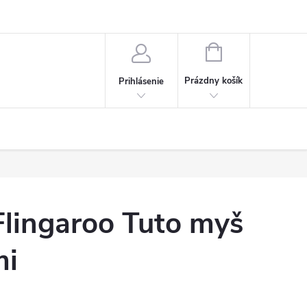
NÁKUPNÝ
KOŠÍK
Prázdny košík
Prihlásenie
Flingaroo Tuto myš
mi