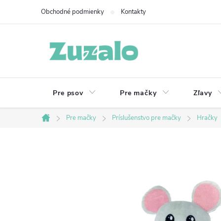
Prejsť
Obchodné podmienky
Kontakty
na
obsah
Pre psov
Pre mačky
Zľavy
Pre mačky
Príslušenstvo pre mačky
Hračky
Domov