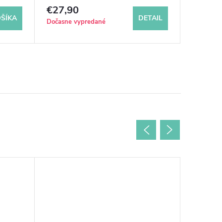
€27,90
€29,9
ŠÍKA
DETAIL
Dočasne vypredané
Sklad