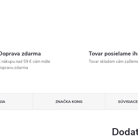
Doprava zdarma
Tovar posielame i
 nákupu nad 59 € vám máte
Tovar skladom vám zašlem
dopravu zdarma
SIA
ZNAČKA
KONG
SÚVISIAC
Dodat