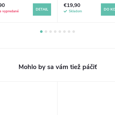
90
€19,90
DETAIL
DO KO
e vypredané
Skladom