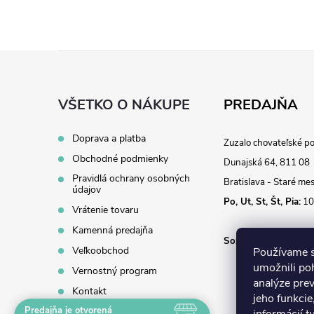
Z
á
VŠETKO O NÁKUPE
PREDAJŇA
p
Doprava a platba
Zuzalo chovateľské p
Obchodné podmienky
ä
Dunajská 64, 811 08
Pravidlá ochrany osobných
Bratislava - Staré me
údajov
t
Po, Ut, St, Št, Pia:
10
Vrátenie tovaru
i
Kamenná predajňa
So:
10:00 - 14:00
Veľkoobchod
Používame s
e
umožnili po
Vernostný program
analýze pre
Kontakt
jeho funkcie
Predajňa je otvorená