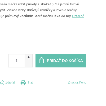
 vaša mačka
robiť piruety a skákať :)
Má jemnú tylovú
tiť.
Visiace labky
skrývajú rolničky
a lovenie hračky
uje
prémiový kocúrnik
, ktorá mačku
láka do hry.
Detailné
PRIDAŤ DO KOŠÍKA
Zdieľať
Tlač
Značka:
Kong