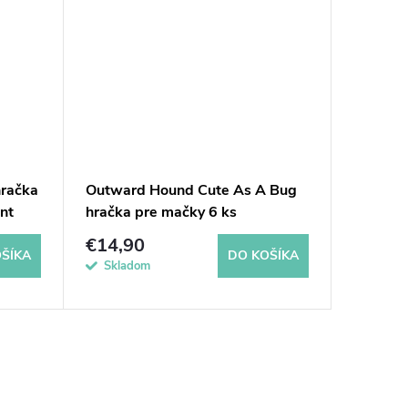
hračka
Outward Hound Cute As A Bug
Outwar
nt
hračka pre mačky 6 ks
interak
€14,90
€16,9
ŠÍKA
DO KOŠÍKA
Skladom
Sklad