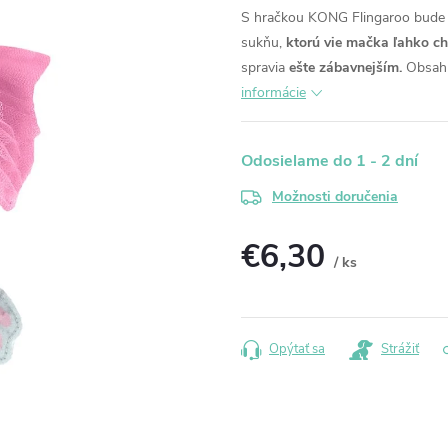
S hračkou KONG Flingaroo bude
sukňu,
ktorú vie mačka ľahko chy
spravia
ešte zábavnejším.
Obsah
informácie
Odosielame do 1 - 2 dní
Možnosti doručenia
€6,30
/ ks
Jednotková
cena:
Opýtať sa
Strážiť