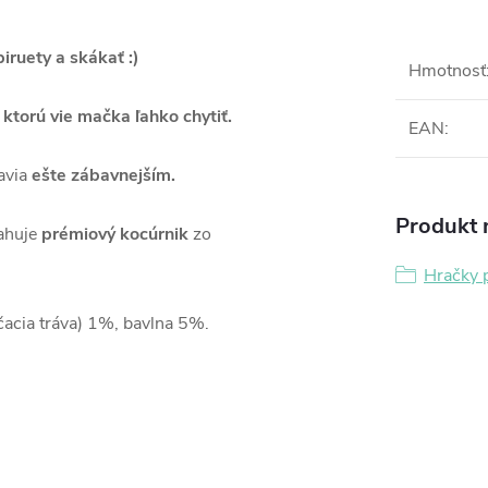
piruety a skákať :)
Hmotnosť
,
ktorú vie mačka ľahko chytiť.
EAN
:
avia
ešte zábavnejším.
Produkt n
sahuje
prémiový kocúrnik
zo
Hračky 
čacia tráva) 1%, bavlna 5%.