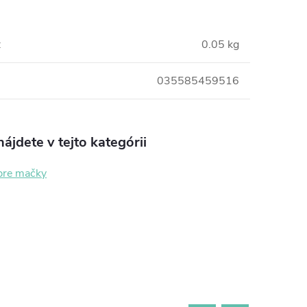
:
0.05 kg
035585459516
ájdete v tejto kategórii
pre mačky