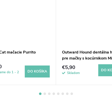
Cat mačacie Purrito
Outward Hound dentálna 
pre mačky s kocúrnikom Mi
Stick
0
€5,90
DO KO
DO KOŠÍKA
ame do 1 - 2
Skladom