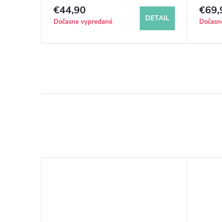
€44,90
€69,
DETAIL
DETAIL
Dočasne vypredané
Dočasn