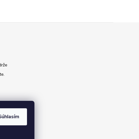
drže
te.
Súhlasím