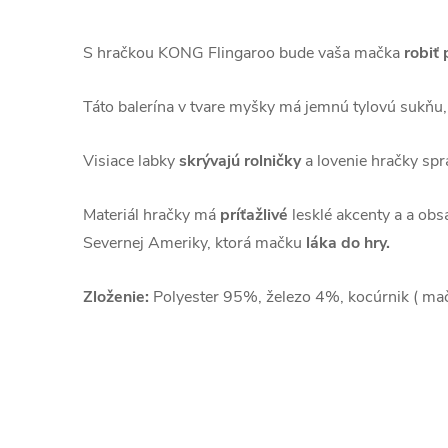
S hračkou KONG Flingaroo bude vaša mačka
robiť 
Táto balerína v tvare myšky má jemnú tylovú sukňu
Visiace labky
skrývajú rolničky
a lovenie hračky spr
Materiál hračky má
príťažlivé
lesklé akcenty a a ob
Severnej Ameriky, ktorá mačku
láka do hry.
Zloženie:
Polyester 95%, železo 4%, kocúrnik ( ma