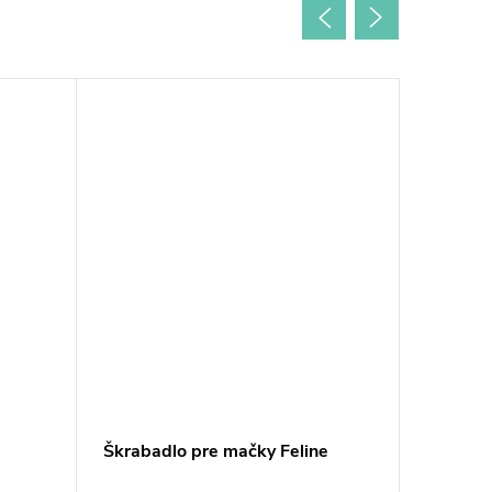
Škrabadlo pre mačky Feline
Ferribie
pre mač