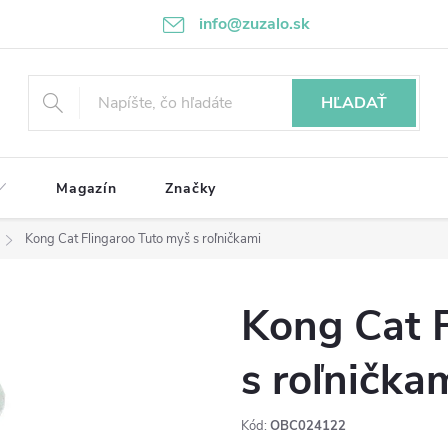
info@zuzalo.sk
HĽADAŤ
Magazín
Značky
Kong Cat Flingaroo Tuto myš s roľničkami
Kong Cat 
s roľnička
Kód:
OBC024122