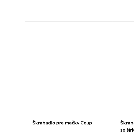
 Racer
Škrabadlo pre mačky Coup
Škrab
so ší