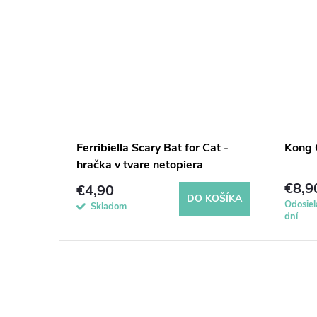
re
Ferribiella Scary Bat for Cat -
Kong 
 of
hračka v tvare netopiera
€8,9
€4,90
KOŠÍKA
DO KOŠÍKA
Odosiel
Skladom
dní