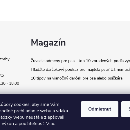
Magazín
otreby
Žuvacie odmeny pre psa - top 10 zoradených podľa vý
Hľadáte darčekový poukaz pre majiteľa psa? Už nemusí
sto
10 tipov na vianočný darček pre psa alebo psičkára
:30 - 18:00
úbory cookies, aby sme Vám
Odmietnuť
hodlné prehliadanie webu a vďaka
vádzky webu neustále zlepšovali
, výkon a použiteľnosť. Viac