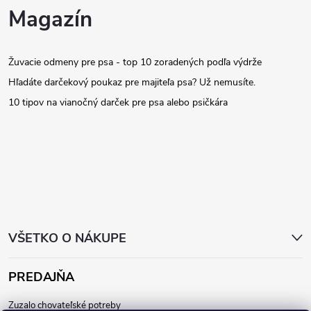
Z
Magazín
á
Žuvacie odmeny pre psa - top 10 zoradených podľa výdrže
p
Hľadáte darčekový poukaz pre majiteľa psa? Už nemusíte.
ä
10 tipov na vianočný darček pre psa alebo psičkára
t
i
e
VŠETKO O NÁKUPE
PREDAJŇA
Zuzalo chovateľské potreby