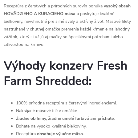
Receptúra z čerstvých a prírodných surovín ponúka
vysoký obsah
HOVÄDZIEHO A KURACIEHO mäsa
a poskytuje kvalitné
bielkoviny, nevyhnutné pre silné svaly a aktívny život. Mäsové filety
nastrúhané v chutnej omáčke premenia každé kŕmenie na lahodný
zážitok, ktorý si užijú aj mačky so špeciálnymi potrebami alebo
citlivosťou na krmivo.
Výhody konzerv Fresh
Farm Shredded:
100% prírodná receptúra s čerstvými ingredienciami.
Nakrájané mäsové filé v omáčke.
Žiadne obilniny, žiadne umelé farbivá ani príchute.
Bohaté na vysoko kvalitné bielkoviny.
Receptúra
​​obsahuje výlučne mäso.