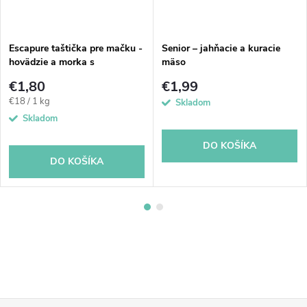
Escapure taštička pre mačku -
Senior – jahňacie a kuracie
hovädzie a morka s
mäso
petrželnom 100 g
€1,80
€1,99
Jednotková
€18 / 1 kg
Skladom
cena:
Skladom
DO KOŠÍKA
DO KOŠÍKA