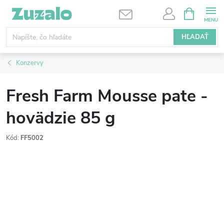
Prejsť
NÁKUPN
KOŠÍK
na
obsah
HĽADAŤ
Konzervy
Fresh Farm Mousse pate -
hovädzie 85 g
Kód:
FF5002