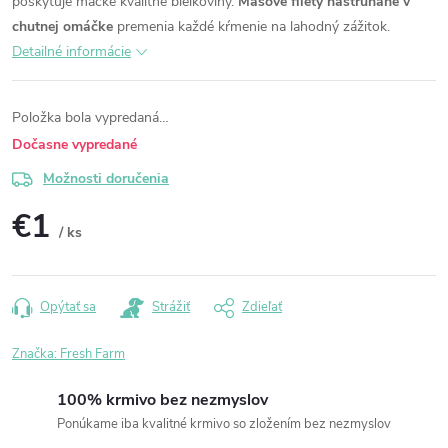
poskytuje mačke kvalitné bielkoviny.
Mäsové filety nastrúhané v
chutnej omáčke
premenia každé kŕmenie na lahodný zážitok.
Detailné informácie
Položka bola vypredaná…
Dočasne vypredané
Možnosti doručenia
€1
/ ks
Jednotková
cena:
Opýtať sa
Strážiť
Zdieľať
Značka:
Fresh Farm
100% krmivo bez nezmyslov
Ponúkame iba kvalitné krmivo so zložením bez nezmyslov