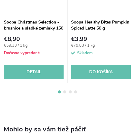
Soopa Christmas Selection -
Soopa Healthy Bites Pumpkin
brusnice a sladké zemiaky 150
Spiced Latte 50 g
g
€8,90
€3,99
Jednotková
Jednotková
€59,33 / 1 kg
€79,80 / 1 kg
cena:
cena:
Dočasne vypredané
Skladom
DETAIL
DO KOŠÍKA