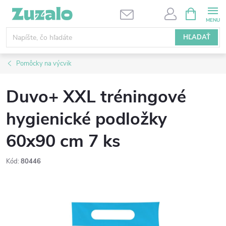
Prejsť
NÁKUPN
KOŠÍK
na
obsah
HĽADAŤ
Pomôcky na výcvik
Duvo+ XXL tréningové
hygienické podložky
60x90 cm 7 ks
Kód:
80446