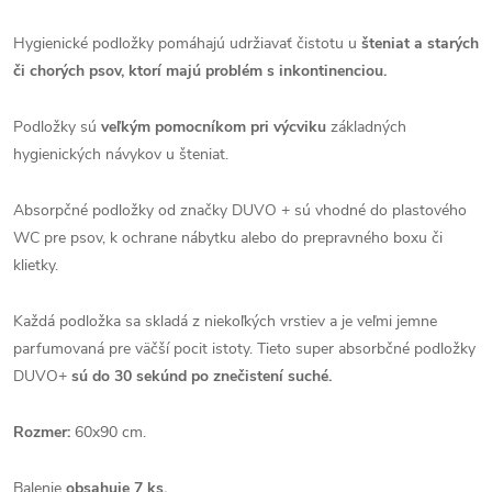
Hygienické podložky pomáhajú udržiavať čistotu u
šteniat a starých
či chorých psov, ktorí majú problém s inkontinenciou.
Podložky sú
veľkým pomocníkom pri výcviku
základných
hygienických návykov u šteniat.
Absorpčné podložky od značky DUVO + sú vhodné do plastového
WC pre psov, k ochrane nábytku alebo do prepravného boxu či
klietky.
Každá podložka sa skladá z niekoľkých vrstiev a je veľmi jemne
parfumovaná pre väčší pocit istoty. Tieto super absorbčné podložky
DUVO+
sú do 30 sekúnd po znečistení suché.
Rozmer:
60x90 cm.
Balenie
obsahuje 7 ks.