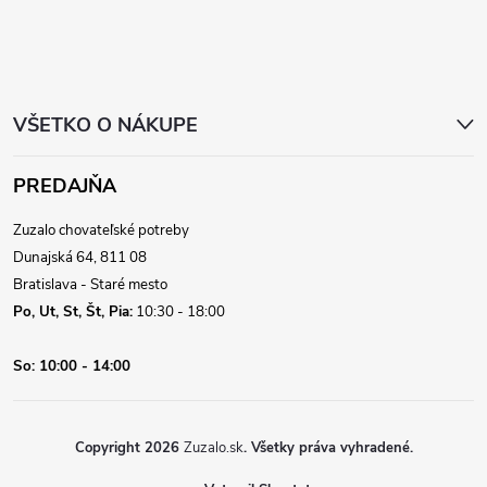
i
e
VŠETKO O NÁKUPE
PREDAJŇA
Zuzalo chovateľské potreby
Dunajská 64, 811 08
Bratislava - Staré mesto
Po, Ut, St, Št, Pia:
10:30 - 18:00
So:
10:00 - 14:00
Copyright 2026
Zuzalo.sk
. Všetky práva vyhradené.