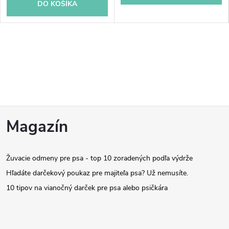
DO KOŠÍKA
Z
Magazín
á
Žuvacie odmeny pre psa - top 10 zoradených podľa výdrže
p
Hľadáte darčekový poukaz pre majiteľa psa? Už nemusíte.
ä
10 tipov na vianočný darček pre psa alebo psičkára
t