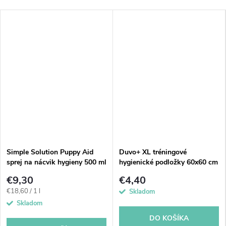
Simple Solution Puppy Aid
Duvo+ XL tréningové
sprej na nácvik hygieny 500 ml
hygienické podložky 60x60 cm
7 ks
€9,30
€4,40
Jednotková
€18,60 / 1 l
Skladom
cena:
Skladom
DO KOŠÍKA