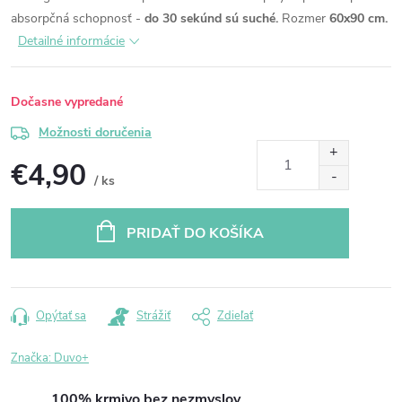
absorpčná schopnosť -
do 30 sekúnd sú suché.
Rozmer
60x90 cm.
Detailné informácie
Dočasne vypredané
Možnosti doručenia
€4,90
/ ks
Jednotková
cena:
PRIDAŤ DO KOŠÍKA
Opýtať sa
Strážiť
Zdieľať
Značka:
Duvo+
100% krmivo bez nezmyslov