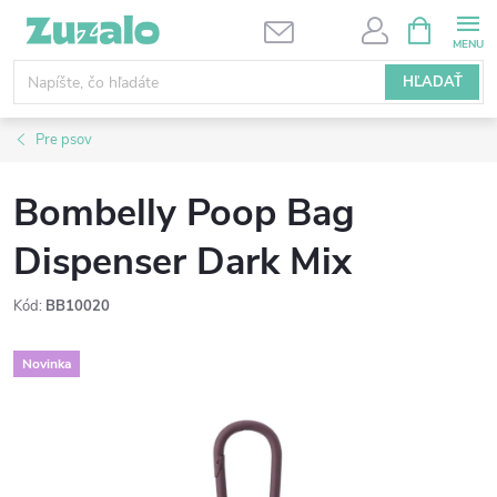
Prejsť
NÁKUPN
KOŠÍK
na
obsah
HĽADAŤ
Pre psov
Bombelly Poop Bag
Dispenser Dark Mix
Kód:
BB10020
Novinka