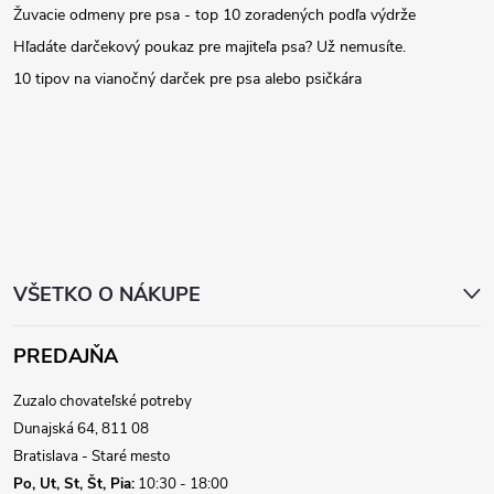
Žuvacie odmeny pre psa - top 10 zoradených podľa výdrže
p
Hľadáte darčekový poukaz pre majiteľa psa? Už nemusíte.
ä
10 tipov na vianočný darček pre psa alebo psičkára
t
i
e
VŠETKO O NÁKUPE
PREDAJŇA
Zuzalo chovateľské potreby
Dunajská 64, 811 08
Bratislava - Staré mesto
Po, Ut, St, Št, Pia:
10:30 - 18:00