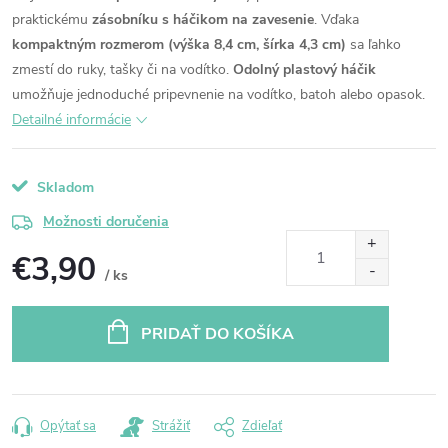
praktickému
zásobníku s háčikom na zavesenie
.
Vďaka
kompaktným rozmerom (výška 8,4 cm, šírka 4,3 cm)
sa ľahko
zmestí do ruky, tašky či na vodítko.
Odolný plastový háčik
umožňuje jednoduché pripevnenie na vodítko, batoh alebo opasok.
Detailné informácie
Skladom
Možnosti doručenia
€3,90
/ ks
Jednotková
cena:
PRIDAŤ DO KOŠÍKA
Opýtať sa
Strážiť
Zdieľať