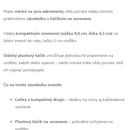
Majte
vrecká na psie exkrementy
vždy poruke vďaka tomuto
praktickému
zásobníku s háčikom na zavesenie
.
Vďaka
kompaktným rozmerom (výška 8,4 cm, šírka 4,3 cm)
sa
ľahko zmestí do ruky, tašky či na vodítko.
Odolný plastový háčik
umožňuje jednoduché pripevnenie na
vodítko, batoh alebo opasok – takže vrecká máte vždy poruke, keď
ich najviac potrebujete.
Čo na tomto zásobníku oceníte:
Ľahký a kompaktný dizajn
– ideálny na cesty aj každodenné
venčenie
Plastový háčik na zavesenie
– pohodlné uchytenie na
vodítko