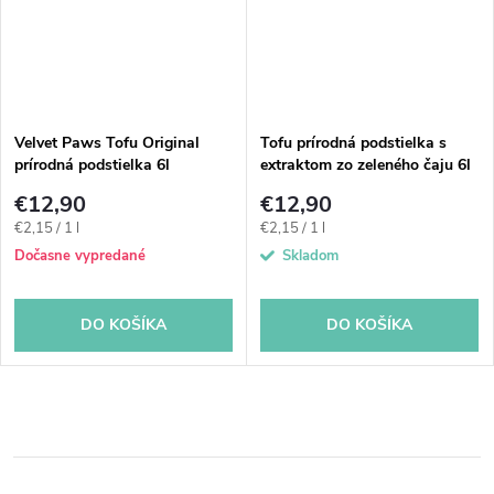
Velvet Paws Tofu Original
Tofu prírodná podstielka s
prírodná podstielka 6l
extraktom zo zeleného čaju 6l
€12,90
€12,90
Jednotková
Jednotková
€2,15 / 1 l
€2,15 / 1 l
cena:
cena:
Dočasne vypredané
Skladom
DO KOŠÍKA
DO KOŠÍKA