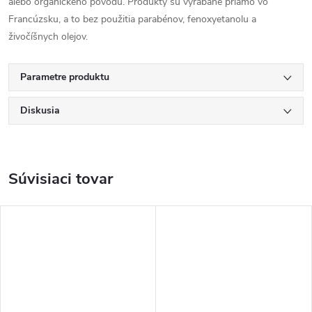
alebo organického pôvodu. Produkty sú vyrábané priamo vo
Francúzsku, a to bez použitia parabénov, fenoxyetanolu a
živočíšnych olejov.
Parametre produktu
Diskusia
Súvisiaci tovar