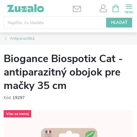
Prejsť
NÁKUPN
KOŠÍK
na
obsah
HĽADAŤ
Antiparazitiká
Biogance Biospotix Cat -
antiparazitný obojok pre
mačky 35 cm
Kód:
19297
Viac za menej