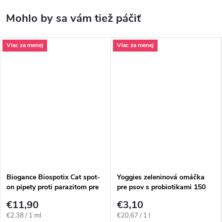
Viac za menej
Viac za menej
Biogance Biospotix Cat spot-
Yoggies zeleninová omáčka
on pipety proti parazitom pre
pre psov s probiotikami 150
mačky 5x1ml
ml
€11,90
€3,10
Jednotková
Jednotková
€2,38 / 1 ml
€20,67 / 1 l