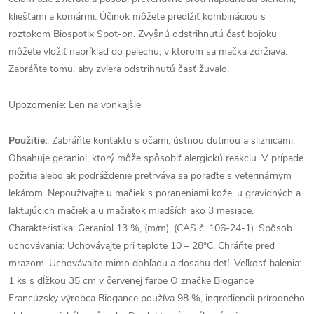
kliešťami a komármi. Účinok môžete predĺžiť kombináciou s
roztokom Biospotix Spot-on. Zvyšnú odstrihnutú časť bojoku
môžete vložiť napríklad do pelechu, v ktorom sa mačka zdržiava.
Zabráňte tomu, aby zviera odstrihnutú časť žuvalo.
Upozornenie: Len na vonkajšie
Použitie:
. Zabráňte kontaktu s očami, ústnou dutinou a sliznicami.
Obsahuje geraniol, ktorý môže spôsobiť alergickú reakciu. V prípade
požitia alebo ak podráždenie pretrváva sa poraďte s veterinárnym
lekárom. Nepoužívajte u mačiek s poraneniami kože, u gravidných a
laktujúcich mačiek a u mačiatok mladších ako 3 mesiace.
Charakteristika: Geraniol 13 %, (m/m), (CAS č. 106-24-1). Spôsob
uchovávania: Uchovávajte pri teplote 10 – 28°C. Chráňte pred
mrazom. Uchovávajte mimo dohľadu a dosahu detí. Veľkosť balenia:
1 ks s dĺžkou 35 cm v červenej farbe O značke Biogance
Francúzsky výrobca Biogance používa 98 %, ingrediencií prírodného