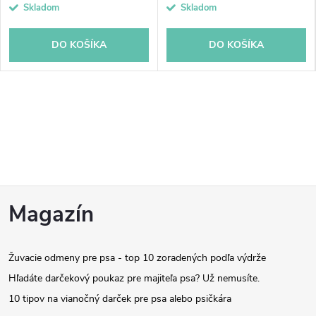
cena:
cena:
Skladom
Skladom
DO KOŠÍKA
DO KOŠÍKA
Z
Magazín
á
Žuvacie odmeny pre psa - top 10 zoradených podľa výdrže
p
Hľadáte darčekový poukaz pre majiteľa psa? Už nemusíte.
ä
10 tipov na vianočný darček pre psa alebo psičkára