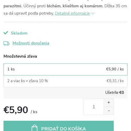
parazitmi.
Účinný proti
blchám, kliešťom aj komárom.
Dĺžka 35 cm
sa dá upraviť podľa potreby.
Detailné informácie
Skladom
Možnosti doručenia
Množstevná zľava
1 ks
€5,90
/ ks
2 a viac ks = zľava 10 %
€5,31
/ ks
Ušetríte
€0
€5,90
/ ks
Jednotková
cena:
PRIDAŤ DO KOŠÍKA