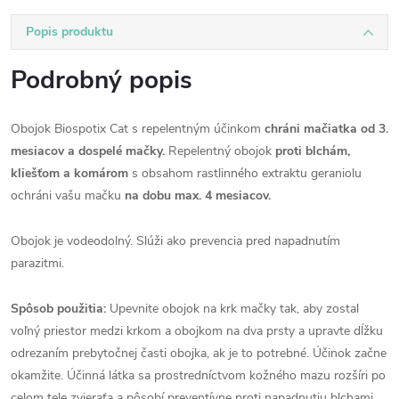
Popis produktu
Podrobný popis
Obojok Biospotix Cat s repelentným účinkom
chráni mačiatka od 3.
mesiacov a dospelé mačky.
Repelentný obojok
proti blchám,
kliešťom a komárom
s obsahom rastlinného extraktu geraniolu
ochráni vašu mačku
na dobu max. 4 mesiacov.
Obojok je vodeodolný. Slúži ako prevencia pred napadnutím
parazitmi.
Spôsob použitia:
Upevnite obojok na krk mačky tak, aby zostal
voľný priestor medzi krkom a obojkom na dva prsty a upravte dĺžku
odrezaním prebytočnej časti obojka, ak je to potrebné. Účinok začne
okamžite. Účinná látka sa prostredníctvom kožného mazu rozšíri po
celom tele zvieraťa a pôsobí preventívne proti napadnutiu blchami,